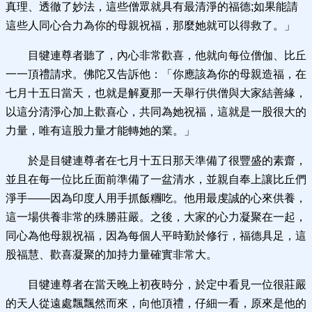
真理、透徹了妙法，這些僧眾就具有最清淨的福德;如果能請
這些人同心合力為你的母親祝福，那麼她就可以得救了。」
目犍連尊者聽了，內心非常歡喜，他就向每位僧伽、比丘
一一頂禮請求。佛陀又告訴他：「你應該為你的母親造福，在
七月十五日當天，也就是解夏那一天舉行供僧與大家結善緣，
以這分清淨心加上歡喜心，共同為她祝福，這就是一股很大的
力量，唯有這股力量才能轉她的業。」
於是目犍連尊者在七月十五日那天準備了很豐盛的素齋，
並且在每一位比丘面前準備了一盆清水，並親自奉上讓比丘們
淨手——因為印度人用手抓飯糰吃。他用最虔誠的心來供養，
這一場供養非常的殊勝莊嚴。之後，大家的心力凝聚在一起，
同心為他母親祝福，因為每個人平時勤於修行，福德具足，這
股福慧、歡喜凝聚的加持力量確實非常大。
目犍連尊者在當天晚上初夜時分，於定中看見一位很莊嚴
的天人從遠處飄飄然而來，向他頂禮，仔細一看，原來是他的