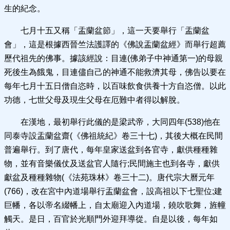
生的紀念。
七月十五又稱「盂蘭盆節」，這一天要舉行「盂蘭盆
會」，這是根據西晉竺法護譯的《佛說盂蘭盆經》而舉行超薦
歷代祖先的佛事。據該經說：目連(佛弟子中神通第一)的母親
死後生為餓鬼，目連儘自己的神通不能救濟其母，佛告以要在
每年七月十五日僧自恣時，以百味飲食供養十方自恣僧。以此
功德，七世父母及現生父母在厄難中者得以解脫。
在漢地，最初舉行此儀的是梁武帝，大同四年(538)他在
同泰寺設盂蘭盆齋(《佛祖統紀》卷三十七)，其後大概在民間
普遍舉行。到了唐代，每年皇家送盆到各官寺，獻供種種雜
物，並有音樂儀仗及送盆官人隨行;民間施主也到各寺，獻供
獻盆及種種雜物(《法苑珠林》卷三十二)。唐代宗大曆元年
(766)，改在宮中內道場舉行盂蘭盆會，設高祖以下七聖位;建
巨幡，各以帝名綴幡上，自太廟迎入內道場，鐃吹歌舞，旌幢
觸天。是日，百官於光順門外迎拜導從。自是以後，每年如