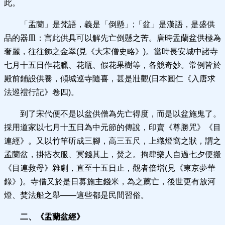
此。
「盂蘭」是梵語，義是「倒懸」;「盆」是漢語，是盛供
品的器皿：言此供具可以解先亡倒懸之苦。唐時盂蘭盆供極為
奢麗，往往飾之金翠(見《大宋僧史略》)。當時長安城中諸寺
七月十五日作花臘、花瓶、假花果樹等，各競奇妙。常例皆於
殿前鋪設供養，傾城巡寺隨喜，甚是壯觀(日本圓仁《入唐求
法巡禮行記》卷四)。
到了宋代便不是以盆供僧為先亡得度，而是以盆施鬼了。
採用道家以七月十五日為中元節的傳說，印賣《尊勝咒》《目
連經》。又以竹竿斫成三腳，高三五尺，上織燈窩之狀，謂之
孟蘭盆，掛搭衣服、冥錢其上，焚之。拘肆樂人自過七夕便搬
《目連救母》雜劇，直至十五日止，觀者倍增(見《東京夢華
錄》)。寺僧又於是日募施主錢米，為之薦亡，後世更有放河
燈、焚法船之舉——這些都是民間習俗。
二、《盂蘭盆經》