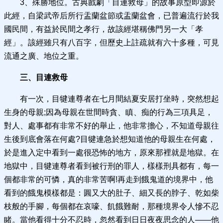
3、殊勝地位。古典戲劇「目連救母」的故事原型即源於
此經，自梁武帝后所行盂蘭盆節或盂蘭盆會，已普遍流行於我
國民間，有益於民間之孝行，故該經堪稱佛門另一大「孝
經」。該經雖只有八百字，但歷史上註疏就有六十多種，可見
流通之廣、地位之重。
三、目連救母
有一次，目犍連尊者在七月間結夏安居打坐時，突然想起
生身的母親;因為母親在世間時貪、瞋、痴的行為三項具足，
對人、處事都有非常不好的舉止，他非常擔心，不知道母親往
生後到底會落在何處?目犍連急於想知道他的母親生在何處，
於是進入定中看到一處很恐怖的地方，原來那裡就是地獄。在
地獄中，目犍連尊者看到被行刑的罪人，樣樣刑具都有，每一
個都非常的可憐，真的非常苦啊!再走到餓鬼道的境界中，他
看到的餓鬼模樣都是：圓又大的肚子、細又長的脖子、乾如柴
枝般的手腳，每個都在哀嚎、飢餓難耐，那種境界令人慘不忍
睹。當他看得十分不忍時，忽然看到日日夜夜思念的人——他