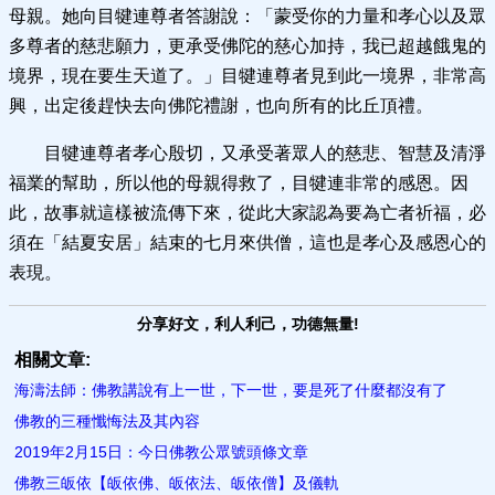
母親。她向目犍連尊者答謝說：「蒙受你的力量和孝心以及眾
多尊者的慈悲願力，更承受佛陀的慈心加持，我已超越餓鬼的
境界，現在要生天道了。」目犍連尊者見到此一境界，非常高
興，出定後趕快去向佛陀禮謝，也向所有的比丘頂禮。
目犍連尊者孝心殷切，又承受著眾人的慈悲、智慧及清淨
福業的幫助，所以他的母親得救了，目犍連非常的感恩。因
此，故事就這樣被流傳下來，從此大家認為要為亡者祈福，必
須在「結夏安居」結束的七月來供僧，這也是孝心及感恩心的
表現。
分享好文，利人利己，功德無量!
相關文章:
海濤法師：佛教講說有上一世，下一世，要是死了什麼都沒有了
佛教的三種懺悔法及其內容
2019年2月15日：今日佛教公眾號頭條文章
佛教三皈依【皈依佛、皈依法、皈依僧】及儀軌