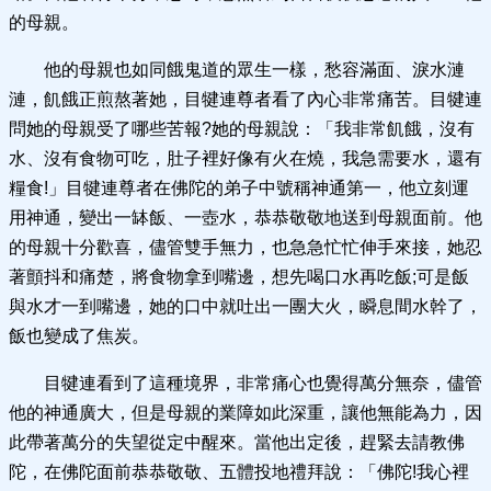
的母親。
他的母親也如同餓鬼道的眾生一樣，愁容滿面、淚水漣
漣，飢餓正煎熬著她，目犍連尊者看了內心非常痛苦。目犍連
問她的母親受了哪些苦報?她的母親說：「我非常飢餓，沒有
水、沒有食物可吃，肚子裡好像有火在燒，我急需要水，還有
糧食!」目犍連尊者在佛陀的弟子中號稱神通第一，他立刻運
用神通，變出一缽飯、一壺水，恭恭敬敬地送到母親面前。他
的母親十分歡喜，儘管雙手無力，也急急忙忙伸手來接，她忍
著顫抖和痛楚，將食物拿到嘴邊，想先喝口水再吃飯;可是飯
與水才一到嘴邊，她的口中就吐出一團大火，瞬息間水幹了，
飯也變成了焦炭。
目犍連看到了這種境界，非常痛心也覺得萬分無奈，儘管
他的神通廣大，但是母親的業障如此深重，讓他無能為力，因
此帶著萬分的失望從定中醒來。當他出定後，趕緊去請教佛
陀，在佛陀面前恭恭敬敬、五體投地禮拜說：「佛陀!我心裡