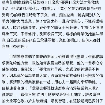
很痛苦!到底我的母親曾種下什麼業?要用什麼方法才能救她
呢?」他淚漣漣地訴說。佛陀說：「眾生的業力確實是自作自
受啊!你的母親生時造下了貪、瞋、痴的惡業，她貪圖別人的
勞力與財力而造業，除了貪業之外，且有憎恨心，不懂得讚嘆
他人，時時毀謗造業。她心中的瞋火十分旺盛，生前也不懂得
尊重三寶、不肯修行，反而毀謗三寶，這樣的痴業使她無法得
救;自己造的業必須自己承受罪報，業如須彌山，任何人都對
它無可奈何啊!」
目犍連尊者聽了佛陀的開示，心裡覺得很無奈，但他仍請
求佛陀給他力量，教他如何救度自己的母親。他的一番孝心令
佛陀感動，佛陀說：「要救你的母親，光憑你的神通是不夠
的，因為你的母親業障太重，必須靠許多有修行且已證果的僧
眾，將清淨的福業累積在一起，用心力一起回向來幫助她。」
目犍連尊者說：「我要去哪裡找這麼多有清淨福業的人呢?」
佛陀說：「這倒不難!從四月結夏安居到七月期間，許多清淨
的比丘專心致力於去除煩惱、增長智慧，在這段期間已探討了