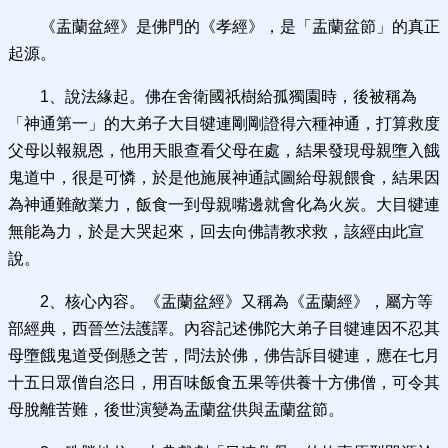
《盂蘭盆經》是佛門的《孝經》，是「盂蘭盆節」的真正
起源。
1、說法緣起。佛在舍衛國祇樹給孤獨園時，後被稱為
「神通第一」的大弟子大目犍連剛剛證得六種神通，打算救度
父母以報親恩，他用天眼查看父母在處，結果發現母親墮入餓
鬼道中，很是可憐，於是他施展神通試圖給母親餵食，結果因
為神通難敵業力，飯食一到母親嘴邊就會化為火炭。大目犍連
無能為力，於是大哭起來，回去向佛請教求救，該經由此宣
說。
2、核心內容。《盂蘭盆經》又稱為《盂蘭經》，屬方等
部經典，西晉竺法護譯。內容記述佛陀大弟子目犍連因不忍其
母墮餓鬼道受倒懸之苦，問法於佛，佛告訴目犍連，應在七月
十五日眾僧自恣日，用百味飯食五果等供養十方佛僧，可令其
母脫離苦難，後世演變為盂蘭盆供與盂蘭盆節。