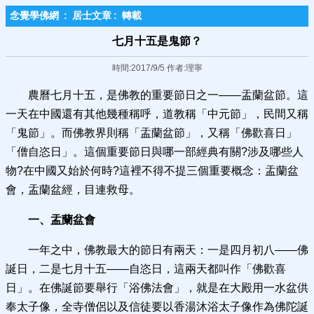
念覺學佛網
:
居士文章
:
轉載
七月十五是鬼節？
時間:2017/9/5 作者:理寧
農曆七月十五，是佛教的重要節日之一——盂蘭盆節。這
一天在中國還有其他幾種稱呼，道教稱「中元節」，民間又稱
「鬼節」。而佛教界則稱「盂蘭盆節」，又稱「佛歡喜日」
「僧自恣日」。這個重要節日與哪一部經典有關?涉及哪些人
物?在中國又始於何時?這裡不得不提三個重要概念：盂蘭盆
會，盂蘭盆經，目連救母。
一、盂蘭盆會
一年之中，佛教最大的節日有兩天：一是四月初八——佛
誕日，二是七月十五——自恣日，這兩天都叫作「佛歡喜
日」。在佛誕節要舉行「浴佛法會」，就是在大殿用一水盆供
奉太子像，全寺僧侶以及信徒要以香湯沐浴太子像作為佛陀誕