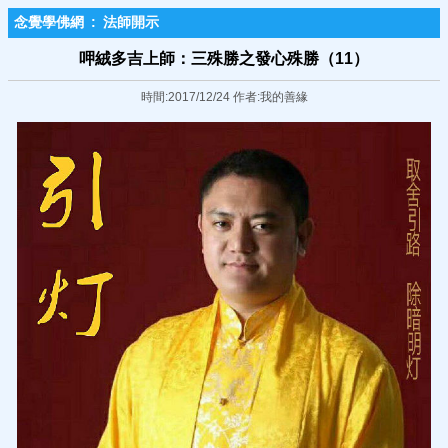
念覺學佛網
:
法師開示
呷絨多吉上師：三殊勝之發心殊勝（11）
時間:2017/12/24 作者:我的善緣