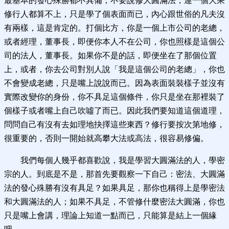
最基本的發心殊勝都不具備，不要說修大圓滿法，連一個大乘
修行人都算不上，只是學了個表面而已，內心跟世俗的凡夫沒
有兩樣，這是肯定的。打個比方，你是一個上市公司的老總，
或者經理，董事長，即便你本人不在公司，你也照樣是這個公
司的法人，董事長。如果你不是的話，即便坐在了那個位置
上，或者，你去公司對別人說「我是這個公司的老總」，你也
不會變成老總，只是嘴上說說而已。因為表面裝裝樣子並沒有
實際改變你的身份，你不具足這個條件，你只是坐在那裡裝了
個樣子或者嘴上自己吹噓了而已。因此我們要知道這個道理，
問問自己有沒有去如理地抉擇這些東西？修行要按次第地修，
很重要的，否則一開始就高攀大法或高法，很容易修偏。
我們每個人幾乎都喜歡說，我是學習大圓滿法的人，學密
宗的人。到底是不是，那首先要觀察一下自己：密法、大圓滿
法的發心殊勝有沒有具足？如果具足，那你也稱得上是學密法
和大圓滿法的人；如果不具足，不管修什麼密法大圓滿，你也
只是嘴上會講，理論上知道一點而已，只能算是結上一個緣