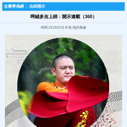
念覺學佛網
:
法師開示
呷絨多吉上師：開示連載（360）
時間:2019/2/19 作者:我的善緣