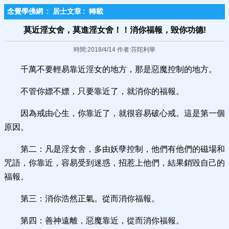
念覺學佛網
:
居士文章
:
轉載
莫近淫女舍，莫進淫女舍！！消你福報，毀你功德!
時間:2018/4/14 作者:芬陀利華
千萬不要輕易靠近淫女的地方，那是惡魔控制的地方。
不管你嫖不嫖，只要靠近了，就消你的福報。
因為戒由心生，你靠近了，就很容易破心戒。這是第一個
原因。
第二：凡是淫女舍，多由妖孽控制，他們有他們的磁場和
咒語，你靠近，容易受到迷惑，招惹上他們，結果銷毀自己的
福報。
第三：消你浩然正氣。從而消你福報。
第四：善神遠離，惡魔靠近，從而消你福報。