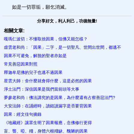
如是一切罪垢，願乞消滅。
分享好文，利人利己，功德無量!
相關文章:
嘎瑪仁波切：不懂取捨因果，信佛又能怎樣？
虛雲老和尚：「因果」二字，是一切聖凡、世間出世間，都逃不
因果不可避免，解脫的聖者​亦如是
常見善惡因果對照
釋迦牟尼佛的兒子也逃不過因果
星雲大師：舍什麼就會得什麼，這是必然的因果
淨土法門：深信因果是我們當前頭等大事
夢參老和尚：佛法講究的是因果，為什麼還有占察善惡法門?
大安法師：在誦經時，讀錯讀漏​字是否要背因果
因果：經文佳句摘錄
《地藏經》讓眾生明了因果報應​，念佛修行更得
盲、聾、啞、殘，身體六根殘缺、醜陋的因果