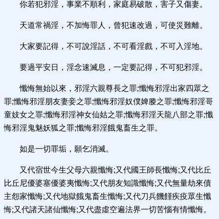
你若犯邪淫，事業不順利，家庭易破散，害子又傷妻。
天道常禍淫，不加悔罪人，曾犯速改過，可使災難離。
大家要記得，不可說淫話，不可看淫戲，不可入淫地。
要過平安日，淫念速滅息，一定要記得，不可犯邪淫。
懺悔無始以來，邪淫六親尊長之罪;懺悔邪淫出家四眾之
罪;懺悔邪淫朋友妻妾之罪;懺悔邪淫奴僕婢媵之罪;懺悔邪淫哥
童妓女之罪;懺悔邪淫神女仙姑之罪;懺悔邪淫天龍八部之罪;懺
悔邪淫鬼魅妖狐之罪;懺悔邪淫餓鬼畜生之罪。
如是一切罪垢，願乞消滅。
又代宿世今生父母六親懺悔;又代國王師長懺悔;又代比丘
比丘尼優婆塞優婆夷懺悔;又代朋友知識懺悔;又代無量劫來債
主怨家懺悔;又代地獄餓鬼畜生懺悔;又代刀兵饑饉疾疫眾生懺
悔;又代諸天諸仙懺悔;又代盡虛空遍法界一切苦惱有情懺悔。