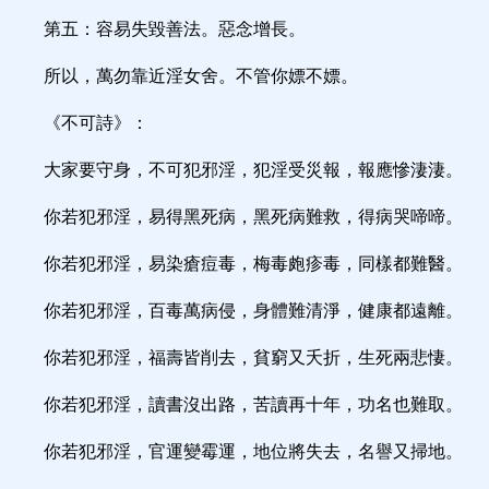
第五：容易失毀善法。惡念增長。
所以，萬勿靠近淫女舍。不管你嫖不嫖。
《不可詩》：
大家要守身，不可犯邪淫，犯淫受災報，報應慘淒淒。
你若犯邪淫，易得黑死病，黑死病難救，得病哭啼啼。
你若犯邪淫，易染瘡痘毒，梅毒皰疹毒，同樣都難醫。
你若犯邪淫，百毒萬病侵，身體難清淨，健康都遠離。
你若犯邪淫，福壽皆削去，貧窮又夭折，生死兩悲悽。
你若犯邪淫，讀書沒出路，苦讀再十年，功名也難取。
你若犯邪淫，官運變霉運，地位將失去，名譽又掃地。