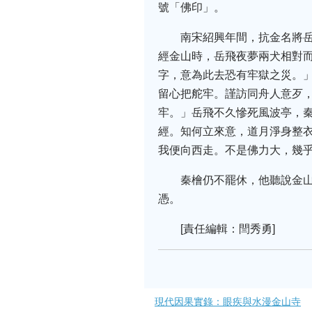
號「佛印」。
南宋紹興年間，抗金名將
經金山時，岳飛夜夢兩犬相對
字，意為此去恐有牢獄之災。
留心把舵牢。謹訪同舟人意歹，
牢。」岳飛不久慘死風波亭，
經。知何立來意，道月淨身整
我便向西走。不是佛力大，幾
秦檜仍不罷休，他聽說金
憑。
[責任編輯：閆秀勇]
現代因果實錄：眼疾與水漫金山寺