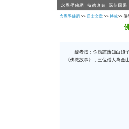
念覺學佛網
積德改命
深信因果
念覺學佛網
>>
居士文章
>>
轉載
>>
編者按：你應該熟知白娘子
《佛教故事》，三位僧人為金