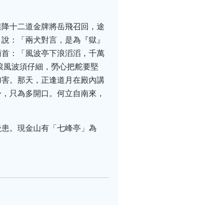
連降十二道金牌將岳飛召回，途
月說：「兩犬對言，是為『獄』
兩首：「風波亭下浪滔滔，千萬
滾風波須仔細，勞心把舵要堅
加害。那天，正逢道月在殿內講
身，只為多開口。何立自南來，
後患。現金山有「七峰亭」為