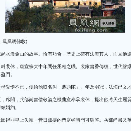
：鳳凰網佛教)
想起水漫金山的故事。恰有巧合，歷史上確有法海其人，而且他
名叫裴休，唐宣宗大中年間任丞相之職。裴家書香傳續，世代簪
客盈門。
父母愛憐不已，便給他取名叫「裴頭陀」。年及弱冠，法海已文
臣，席間，兵部尚書借敬酒之機曲意奉承裴休，提出欲將天生麗
締結婚約。
休因得罪皇上失寵，昔日熙攘的門庭頓時門可羅雀。兵部尚書又