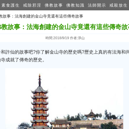
素食護生
戒除邪淫
佛教故事
佛教知識
法師開示
戒殺放生
 佛教故事：法海創建的金山寺竟還有這些傳奇故事
佛教故事：法海創建的金山寺竟還有這些傳奇故
時間:2018/9/19 作者:淨山
和許仙的故事吧?你了解金山寺的歷史嗎?歷史上真的有法海和
山寺成就了傳奇的歷史。