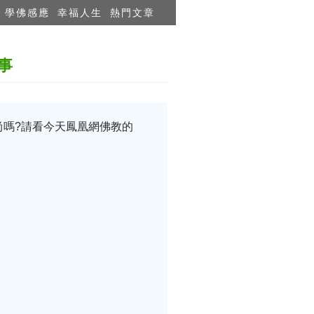
學佛感應
幸福人生
熱門文章
事
尚嗎?請看今天鳳凰網佛教的