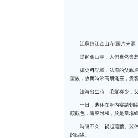
江蘇鎮江金山寺(圖片來源
提起金山寺，人們自然會
據史料記載，法海的父親
望族，故而時常高朋滿座，貴
法海出生時，毛髮稀少，
一日，裴休在府內宴請朝
顏觀色，隨聲附和，於是當場
時隔不久，禍起蕭牆。裴
的姻緣。