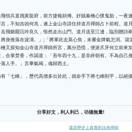
岳飛領兵直搗黃龍府，前方捷報頻傳。奸賊秦檜心懷鬼胎，一夜
而言，不知吉凶何兆，遂上金山寺請住持道月禪師占卜前程。道
」岳飛聽罷沉吟良久，悵然走出山門。道月送至江邊，臨別贈詩
將身推落在波濤。」;「將軍此去莫心焦，未審金牌氣怎消。滾
秦檜又探知金山寺道月禪師所言，萬分恐慌，便派爪牙何立前來
衣，合掌焚香，作謁道：「吾年四十九，是非終朝有。不為自己
乎落人手。」言畢氣竭，魂歸西土。
山有「七峰」，歷代高僧多出於此，就命手下將七峰削平，以絕
分享好文，利人利己，功德無量!
還原歷史上真實的法海禪師