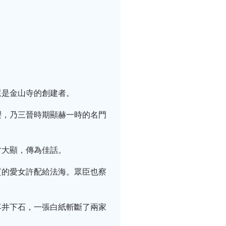
還是金山寺的創建者。
纓，乃三晉時期顯赫一時的名門
才大顯，傳為佳話。
質的愛女許配給法海。眾臣也察
落井下石，一張白紙斬斷了兩家