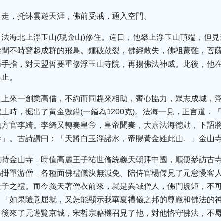
出走，托缽雲遊天涯，佛前受戒，通入空門。
法海北上浮玉山(現金山)修住。這日，他攀上浮玉山頂端，但
梁間不時驚起成群的飛鳥。鍾破鼓裂，佛經散失，佛祖蒙難，菩
節手指，對天盟誓要重修浮玉山寺院，再揚佛法神威。此後，他
不止。
之上來一創業高僧，不約而同趕來相助，齊心協力，眾志成城，
土時，掘出了黃金數鎰(一鎰為1200克)。法海一見，正言道：
地方官李綺。李綺又轉奏皇帝，皇帝聞奏，大嘉法海德勛，下詔
寺」。古詩讚曰：「天將白玉浮諸水，帝賜黃金姓此山。」金山
住持金山寺，時值高麗王子祐世僧統義天朝拜中國，順便參訪古
為掛單游僧，各種面佛禮儀決無減免。陪侍官楊傑見了元怠慢客
天子之禮。而今義天著僧衣前來，就是異域僧人，佛門規矩，不
：「如果隨意屈就，又怎能顯示我華夏禮儀之邦的尊嚴和佛法的神
。後來了元遊覽京城，宋哲宗藉機召見了他，對他恪守佛法，不