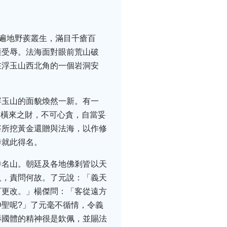
見遍地野蒺叢生，滿目千瘡百
薩受辱。法海面對眼前荒山破
在浮玉山西北角的一個岩洞安
浮玉山的面貌煥然一新。有一
「橫來之財，不可心貪，自當妥
將所挖黃金還贈與法海，以作修
寺就此得名。
寺名山。朝廷及各地佛剎皆以天
人，責問何故。了元說：「義天
可更改。」楊傑問：「客從遠方
聖呢?」了元毫不循情，令義
辱國體的精神很是欽佩，並賜法