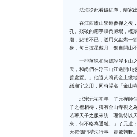
法海從此看破紅塵，離家
在江西廬山學道參禪之後，
孔。殘破的廟宇牆倒殿塌，檁
廟，悲愴不已，遂用火點燃一
身，每日披星戴月，獨自開山
一些落魄和尚聽說浮玉山
天，和尚們在浮玉山江邊開山挖
善處置。」他遣人將黃金上繳
繕廟宇之用，同時賜名「金山
北宋元祐初年，了元禪師
子之禮相待，獨有金山寺視之
若著天子之服來訪，理當待以
來，何不略為通融。」了元道
天按佛門禮法行事，震驚朝野