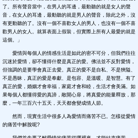
了。所有聲音當中，在男人的耳邊，最動聽的就是女人的聲
音，在女人的耳邊，最動聽的就是男人的聲音，除此之外，沒
有更動聽的了。沒有一個不喜歡女人的男人，也沒有一個不喜
歡男人的女人。就算表面上假裝，但實際上所有人最愛的就是
這個。」
愛情與每個人的情感生活是如此的密不可分，但我們往往
沉迷於愛情，卻不懂得什麼是真正的愛。佛法並不反對愛情，
但強調的是要學會真正去愛。真正的愛不是自私、不是狹隘、
不是愚昧，真正的愛是奉獻、是包容、是溫暖、是智慧。有了
真正的愛，婚姻才會幸福，家庭才會和睦，生活才會美滿。如
果每個人都懂得愛的真諦，敞開心扉，將真愛的能量釋放，那
麼，一年三百六十五天，天天都會變成情人節。
然而，現實生活中很多人為愛情而痛苦不已。怎樣從愛情
的痛苦中解脫呢?
我們首先要了解愛情的痛苦從哪裡來，才能結束痛苦。