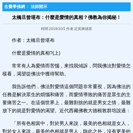
念覺學佛網
:
法師開示
太橋旦曾堪布：什麼是愛情的真相？佛教為你揭秘！
時間:2018/10/1 作者:定英蔣德英
作者：太橋旦曾堪布
什麼是愛情的真相?(上)
常常有人為愛情而苦惱，來找我傾訴，問我佛法對愛情怎
樣看，渴望從佛法中獲得幫助。
我告訴他們，佛法對愛情這個問題非常重視，因為佛法的
任務是解決眾生的煩惱和痛苦，而愛情導致的痛苦是眾生的主
要痛苦之一。在這個世界上，最難割捨的就是男女之情，最難
放下的就是對愛情的渴望。近代西藏佛教大德根敦群培說過：
「所有色相當中，對於男人來說，最美的色相就是女人，
對於女人來說，最美的色相就是男人，除此之外，沒有更美的