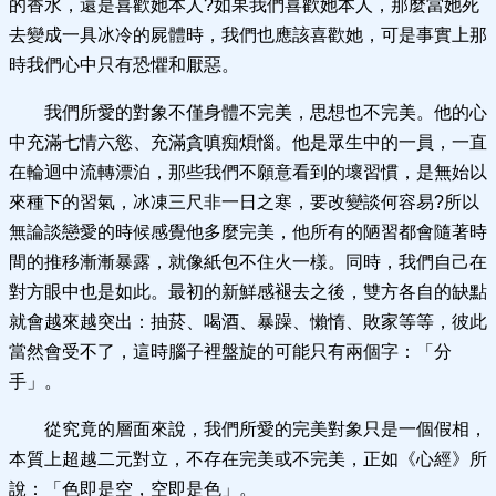
的香水，還是喜歡她本人?如果我們喜歡她本人，那麼當她死
去變成一具冰冷的屍體時，我們也應該喜歡她，可是事實上那
時我們心中只有恐懼和厭惡。
我們所愛的對象不僅身體不完美，思想也不完美。他的心
中充滿七情六慾、充滿貪嗔痴煩惱。他是眾生中的一員，一直
在輪迴中流轉漂泊，那些我們不願意看到的壞習慣，是無始以
來種下的習氣，冰凍三尺非一日之寒，要改變談何容易?所以
無論談戀愛的時候感覺他多麼完美，他所有的陋習都會隨著時
間的推移漸漸暴露，就像紙包不住火一樣。同時，我們自己在
對方眼中也是如此。最初的新鮮感褪去之後，雙方各自的缺點
就會越來越突出：抽菸、喝酒、暴躁、懶惰、敗家等等，彼此
當然會受不了，這時腦子裡盤旋的可能只有兩個字：「分
手」。
從究竟的層面來說，我們所愛的完美對象只是一個假相，
本質上超越二元對立，不存在完美或不完美，正如《心經》所
說：「色即是空，空即是色」。