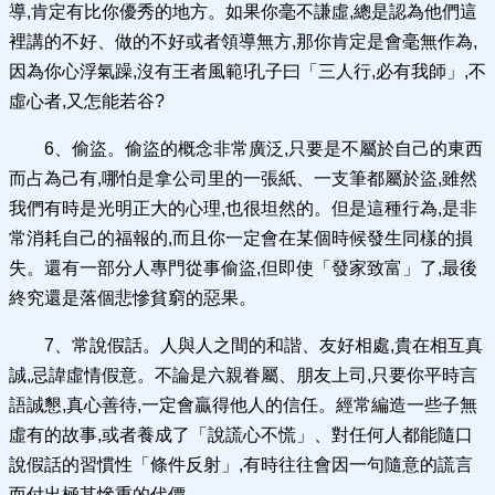
導,肯定有比你優秀的地方。如果你毫不謙虛,總是認為他們這
裡講的不好、做的不好或者領導無方,那你肯定是會毫無作為,
因為你心浮氣躁,沒有王者風範!孔子曰「三人行,必有我師」,不
虛心者,又怎能若谷?
6、偷盜。偷盜的概念非常廣泛,只要是不屬於自己的東西
而占為己有,哪怕是拿公司里的一張紙、一支筆都屬於盜,雖然
我們有時是光明正大的心理,也很坦然的。但是這種行為,是非
常消耗自己的福報的,而且你一定會在某個時候發生同樣的損
失。還有一部分人專門從事偷盜,但即使「發家致富」了,最後
終究還是落個悲慘貧窮的惡果。
7、常說假話。人與人之間的和諧、友好相處,貴在相互真
誠,忌諱虛情假意。不論是六親眷屬、朋友上司,只要你平時言
語誠懇,真心善待,一定會贏得他人的信任。經常編造一些子無
虛有的故事,或者養成了「說謊心不慌」、對任何人都能隨口
說假話的習慣性「條件反射」,有時往往會因一句隨意的謊言
而付出極其慘重的代價。