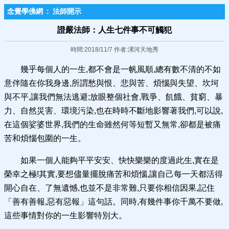
念覺學佛網
:
法師開示
證嚴法師：人生七件事不可觸犯
時間:2018/11/7 作者:漯河天地秀
幾乎每個人的一生,都不會是一帆風順,總有數不清的不如
意伴隨在你我身邊,所謂愁與恨、悲與苦、煩惱與失望、坎坷
與不平,讓我們無法逃避;放眼整個社會,戰爭、飢餓、貧窮、暴
力、自然災害、環境污染,也在時時不斷地影響著我們,可以說,
在這個娑婆世界,我們的生命雖然何等短暫又無常,卻都是被痛
苦和煩惱包圍的一生。
如果一個人能夠平平安安、快快樂樂的度過此生,實在是
榮幸之極!其實,要想儘量擺脫痛苦和煩惱,讓自己每一天都活得
開心自在、了無遺憾,也並不是非常難,只要你相信因果,記住
「善有善報,惡有惡報」這句話。同時,有幾件事你千萬不要做,
這些事情對你的一生影響特別大。