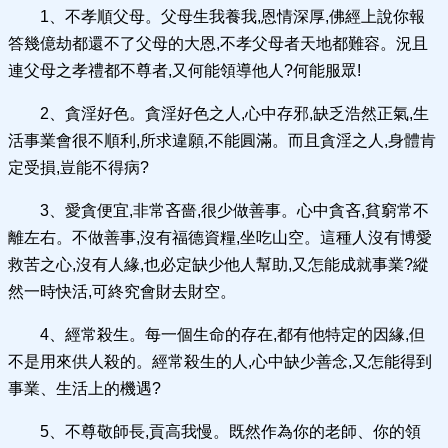
1、不孝順父母。父母生我養我,恩情深厚,佛經上說你報
答幾億劫都還不了父母的大恩,不孝父母者天地都難容。況且
連父母之孝禮都不尊者,又何能領導他人?何能服眾!
2、貪淫好色。貪淫好色之人,心中存邪,缺乏浩然正氣,生
活事業會很不順利,所求違願,不能圓滿。而且貪淫之人,身體肯
定受損,豈能不得病?
3、愛貪便宜,非常吝嗇,很少做善事。心中貪吝,貧窮常不
離左右。不做善事,沒有福德資糧,坐吃山空。這種人沒有博愛
救苦之心,沒有人緣,也必定缺少他人幫助,又怎能成就事業?縱
然一時快活,可終究會財去財空。
4、經常殺生。每一個生命的存在,都有他特定的因緣,但
不是用來供人殺的。經常殺生的人,心中缺少善念,又怎能得到
事業、生活上的機遇?
5、不尊敬師長,貢高我慢。既然作為你的老師、你的領