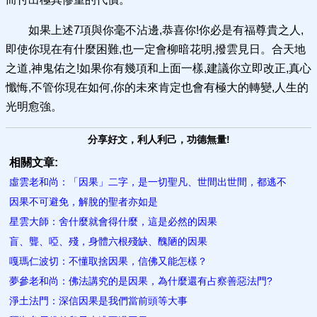
如果上述7項與你毫不沾邊,恭喜你!你必是有福尊貴之人,
即使你現在有什麼困難,也一定會柳暗花明,撥雲見日。合天地
之道,神鬼佑之!如果你有幾項和上面一樣,建議你立即改正,真心
懺悔,不管你現在如何,你的未來肯定也會有極大的轉變,人生的
光明愈強。
分享好文，利人利己，功德無量!
相關文章:
虛雲老和尚：「因果」二字，是一切聖凡、世間出世間，都逃不
因果不可避免，解脫的聖者​亦如是
星雲大師：舍什麼就會得什麼，這是必然的因果
盲、聾、啞、殘，身體六根殘缺、醜陋的因果
嘎瑪仁波切：不懂取捨因果，信佛又能怎樣？
夢參老和尚：佛法講究的是因果，為什麼還有占察善惡法門?
淨土法門：深信因果是我們當前頭等大事