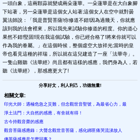
一頭白象，這兩顆蒜就變成兩朵蓮華。一朵蓮華是在大白象腳
下站著，另一朵蓮華是這個女人站著;這個女人在空中就對曇
翼法師說：「我是普賢菩薩!你修道不錯!因為過幾天，你就應
該到我的法會裡來，所以我先來試驗你修道的程度。你的道心
果然不錯!堅固!現在我這個試驗，你已經合格了!將來你就可以
作為我的眷屬。」在這個時候，整個虛空大放祥光;當時的皇
帝也看見這種的祥瑞，所以就在這兒建造了一座「法華寺」。
一隻山雞聽《法華經》尚且都有這樣的感應，我們身為人，若
聽《法華經》，那感應更大了!
分享好文，利人利己，功德無量!
相關文章:
印光大師：遇極危急之災難，但念觀世音聖號，為最省心力，最
淨土法門：大自然的感應，有舍就有得！
古今持觀音齋的感應
觀音菩薩感應錄：大聲念觀世音菩薩，感化綁匪痛哭流涕放人
佛菩薩感應是怎麼回事？