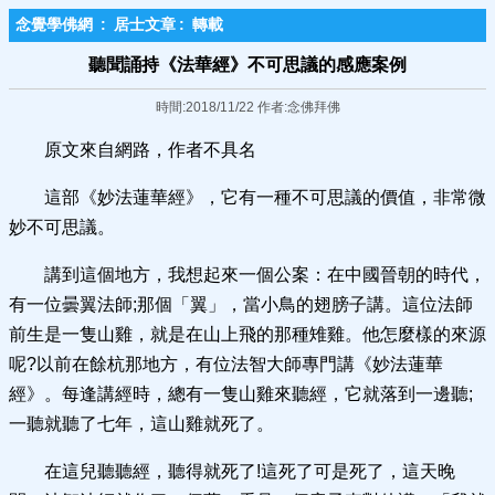
念覺學佛網
:
居士文章
:
轉載
聽聞誦持《法華經》不可思議的感應案例
時間:2018/11/22 作者:念佛拜佛
原文來自網路，作者不具名
這部《妙法蓮華經》，它有一種不可思議的價值，非常微
妙不可思議。
講到這個地方，我想起來一個公案：在中國晉朝的時代，
有一位曇翼法師;那個「翼」，當小鳥的翅膀子講。這位法師
前生是一隻山雞，就是在山上飛的那種雉雞。他怎麼樣的來源
呢?以前在餘杭那地方，有位法智大師專門講《妙法蓮華
經》。每逢講經時，總有一隻山雞來聽經，它就落到一邊聽;
一聽就聽了七年，這山雞就死了。
在這兒聽聽經，聽得就死了!這死了可是死了，這天晚