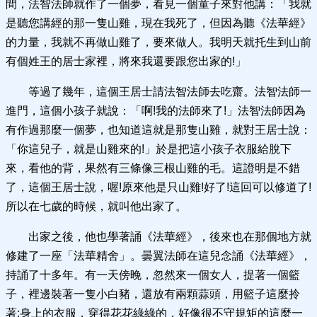
間，法智法師就作了一個夢，看見一個童子來對他講：「我就
是聽您講經的那一隻山雞，現在我死了，但因為聽《法華經》
的力量，我就不再做山雞了，要來做人。我明天就托生到山前
有個姓王的居士家裡，將來我還要跟您出家的!」
等過了幾年，這個王居士請法智法師去吃齋。法智法師一
進門，這個小孩子就說：「啊!我的法師來了!」法智法師因為
有作過那麼一個夢，也知道這就是那隻山雞，就對王居士說：
「你這兒子，就是山雞來的!」於是把這小孩子衣服給脫下
來，看他的背，果然有三條像三根山雞的毛。這證明是不錯
了，這個王居士說，喔!原來他是只山雞!好了!這回可以修道了!
所以在七歲的時候，就叫他出家了。
出家之後，他也學著誦《法華經》，後來也在那個地方就
修建了一座「法華精舍」。曇翼法師在這兒念誦《法華經》，
持誦了十多年。有一天傍晚，忽然來一個女人，提著一個籃
子，裡邊裝著一隻小白豬，還放有兩顆蒜頭，用籃子這麼拎
著;身上的衣服，穿得花花綠綠的，好像很不守規矩的這麼一