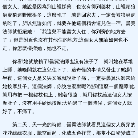
個女人。她說是因為到山裡採藥，也沒有得到藥材，山裡頭狼
蟲虎豹這野獸很多，這麼晚了，若是回家去，一定會被狼蟲虎
豹吃了，所以無論如何，就要在他這個精舍這兒住一宿。曇翼
法師就拒絕她：「我這兒不能留女人住，你到旁的地方去
了!」但是附近也沒有其他住的地方;這個女人無論如何也不
走，你怎麼樣攆她，她也不走。
你看!她就放賴了!曇翼法師也沒有法子了，就叫她在草堆
上睡，她晚間就在這兒住下了。這奇怪的事情又發生了!晚間
半夜，這個女人是又哭又喊就說肚子痛，一定要曇翼法師來給
她按摩肚子。這個法師，你說怎麼辦呢?遇到這麼一個魔障!他
就用布把 一根錫杖包上，離著很遠，就用錫杖給這個女人按
摩肚子，沒有用手給她按摩;大約過了一個時候，這個女人就
好了，不痛了。
第二天，天一光的時候，曇翼法師就看見這個女人所穿的
花花綠綠衣服，騰空而起，化成五色祥雲，那隻小白豬變成了