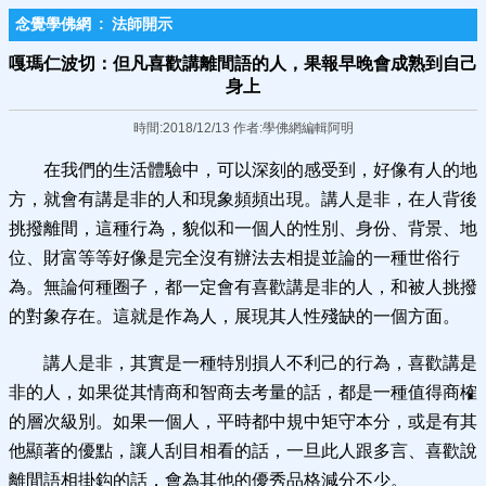
念覺學佛網
:
法師開示
嘎瑪仁波切：但凡喜歡講離間語的人，果報早晚會成熟到自己
身上
時間:2018/12/13 作者:學佛網編輯阿明
在我們的生活體驗中，可以深刻的感受到，好像有人的地
方，就會有講是非的人和現象頻頻出現。講人是非，在人背後
挑撥離間，這種行為，貌似和一個人的性別、身份、背景、地
位、財富等等好像是完全沒有辦法去相提並論的一種世俗行
為。無論何種圈子，都一定會有喜歡講是非的人，和被人挑撥
的對象存在。這就是作為人，展現其人性殘缺的一個方面。
講人是非，其實是一種特別損人不利己的行為，喜歡講是
非的人，如果從其情商和智商去考量的話，都是一種值得商榷
的層次級別。如果一個人，平時都中規中矩守本分，或是有其
他顯著的優點，讓人刮目相看的話，一旦此人跟多言、喜歡說
離間語相掛鈎的話，會為其他的優秀品格減分不少。