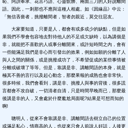
恥、阿諛奉承、花言巧語、心靈骯髒、兩面三刀的人好說離間
語。因此，一剎那也不應與這種人相處。如《因緣品》中云：
「無信吝嗇者，挑撥離間者，智者勿親近，莫交往惡友。
大家要知道，只要是人，都會有或多或少的缺點，但是如
果我們不學會包容地去對待他人的不足或欠缺時，以為講個是
非，就能把不喜歡的人或事分離開來，或許短時間之內，會有
一些能滿足我們是非心而引發出的效果，例如如願的分離了人
與人之間的關係，或是挑撥成功了，不希望促成的某些事情被
分離或破壞了等等。但是，靠講是非、講離間語的本身，就是
極其不善的言行以及起心動念，那麼果報的成熟也會非常快。
很多時候，我們會看到，講是非、挑撥人與事的背後，很多謊
言都會不攻自破，一切清者自清，只是時間早晚而已，那麼最
後講是非的人，又會處於什麼尷尬局面呢?結果是可想而知的
啊!
聰明人，從來不會靠講是非、講離間語去樹立自己的位置
或滿足私心，情商高的人，也從來只會人前說人好話，人後更