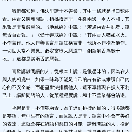
我們都知道，佛法里講十不善業，其中一條就是指口犯兩
舌。兩舌又叫離間語，指挑撥是非、斗亂兩邊，令人不和，其
果報是非常嚴重的。《地藏經》中說：「若遇兩舌斗亂者，說
無舌百舌報。」《受十善戒經》中說：「其兩舌人猶如水火。
不作言作。他人作善實言淨語狂橫言非。他所不作橫為他作。
一切世人常不樂見。必定當墮大惡道中。銅鋸解舌為數千
段。」這都是講兩舌的惡報。
喜歡講離間語的人，從根本上說，是很愚昧的，因為在人
與人的相處中，如果一味為了滿足自己的占有欲或維護自己內
心的不安全感，而想盡辦法排擠他人，這不單體現在損人不利
己上，講離間語的人，從某種程度說，和十不善業都會沾邊。
挑撥是非，不僅犯兩舌，為了達到挑撥的目的，很多話都
是妄語，無中生有的語言，而且說人是非，語言中不會有美好
的表達，這就會存在綺語和惡口的可能。講離間語的人，從起
心動念上，就不會是善念。因為其目地，就是要造成人與人之