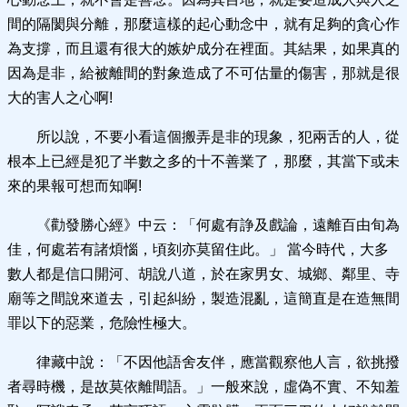
間的隔閡與分離，那麼這樣的起心動念中，就有足夠的貪心作
為支撐，而且還有很大的嫉妒成分在裡面。其結果，如果真的
因為是非，給被離間的對象造成了不可估量的傷害，那就是很
大的害人之心啊!
所以說，不要小看這個搬弄是非的現象，犯兩舌的人，從
根本上已經是犯了半數之多的十不善業了，那麼，其當下或未
來的果報可想而知啊!
《勸發勝心經》中云：「何處有諍及戲論，遠離百由旬為
佳，何處若有諸煩惱，頃刻亦莫留住此。」 當今時代，大多
數人都是信口開河、胡說八道，於在家男女、城鄉、鄰里、寺
廟等之間說來道去，引起糾紛，製造混亂，這簡直是在造無間
罪以下的惡業，危險性極大。
律藏中說：「不因他語舍友伴，應當觀察他人言，欲挑撥
者尋時機，是故莫依離間語。」一般來說，虛偽不實、不知羞