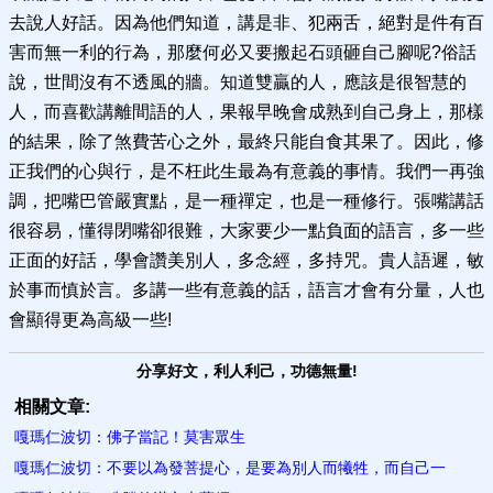
去說人好話。因為他們知道，講是非、犯兩舌，絕對是件有百
害而無一利的行為，那麼何必又要搬起石頭砸自己腳呢?俗話
說，世間沒有不透風的牆。知道雙贏的人，應該是很智慧的
人，而喜歡講離間語的人，果報早晚會成熟到自己身上，那樣
的結果，除了煞費苦心之外，最終只能自食其果了。因此，修
正我們的心與行，是不枉此生最為有意義的事情。我們一再強
調，把嘴巴管嚴實點，是一種禪定，也是一種修行。張嘴講話
很容易，懂得閉嘴卻很難，大家要少一點負面的語言，多一些
正面的好話，學會讚美別人，多念經，多持咒。貴人語遲，敏
於事而慎於言。多講一些有意義的話，語言才會有分量，人也
會顯得更為高級一些!
分享好文，利人利己，功德無量!
相關文章:
嘎瑪仁波切：佛子當記！莫害眾生
嘎瑪仁波切：不要以為發菩提心，是要為別人而犧牲，而自己一