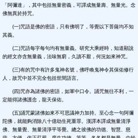
「阿彌達」，其中包括無量密義，可譯成無量壽、無量光。念
佛無異於持咒。
(一)咒語是佛的密語，只有佛明了，等覺以下菩薩均不知
其義。
(二)咒語每字每句均有無量義。研究大乘經時，知道顯說
的經文亦含無量義，法味無窮，久讀不厭，何況如來神咒。
(三)有的咒中有許多鬼神名號，佛呼喚鬼神令其保佑修行
人，故咒中並不完全包括世間語言。
(四)咒亦為諸佛的密語，如軍中口令。誦咒無往不利，一
定能得諸佛護念，龍天保佑。
(五)誦咒蒙諸佛如來不可思議神力加持。至心念一句阿彌
陀佛，就能夠消除八十億劫生死重罪。漢譯本譯成無量清淨
佛、無量覺、無量清淨平等覺。總之彼佛的功德、智慧、慈
悲、方便、依正莊嚴、度生功德，等等，各各都是無量。由於