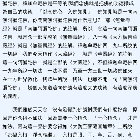
彌陀佛、釋加牟尼佛是平等的!我們念佛就是把佛的功德攝成
為自己的功德。『以念佛心，入佛知見』。佛知見就是一句南
無阿彌陀佛。你問南無阿彌陀佛是什麽意思?一部《無量壽
經》就是「南無阿彌陀佛」的註解。所以，念這一句南無阿彌
陀佛，就是念一部完整的《無量壽經》。八十卷《大方廣佛華
嚴經》就是《無量壽經》的註解。釋迦牟尼佛四十九年所說的
一切經，我們今天稱作《大藏經》，就是《華嚴經》的註解。
這一句阿彌陀佛，就是全部的《大藏經》。不但釋迦牟尼佛四
十九年所說一切法，一法不漏，乃至十方三世一切諸佛如來，
在十方世界教化一切眾生所說一切法，也離不開一句「南無阿
彌陀佛」。幾個人知道這句佛號有這麽大的功德，有這麽深廣
的義理。
我們雖然天天念，沒有發覺到佛號對我們有什麽好處，原
因是你念得不如法，因為需要一心稱念。「一心稱念」，才是
如法。因為這一聲佛要念得如《大勢至菩薩圓通章》上所說：
『都攝六根，淨念相繼』。六根是眼、耳、鼻、舌、身、意，