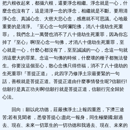
把六根收起來，都攝六根，還要淨念相繼。淨念就是一心，什
麼念也沒有了，這是清淨一念的淨念，相繼就是不斷。要用清
淨心念、真誠心念、大慈大悲心念，感應就不可思議。心地最
重要的是清淨。『至心念一句阿彌陀佛，消八十億劫生死重
罪』，我們念上一萬聲也消不了八十億劫生死重罪，因為你忘
掉了『至心』啊!至心念一句佛，才消八十億劫生死重罪，至
心就是一心，什麼心都沒有了，至至誠誠的一心，念這一句就
消這麼大的罪業。念這一句佛的時候，什麼壞的種子都無法發
生。你要沒這個至心，散心念佛只得些福，消不了八十億劫的
生死重罪!『菩提正道』，此四字乃修淨土宗最要緊的一句
話，善根就是菩提正道。菩提正道由什麼事情發生呢?信願行!
信願行是真正功夫啊!信願行就是菩提正道，信願行完全歸於
心法。
回向：願以此功德，莊嚴佛淨土;上報四重恩，下濟三途
苦;若有見聞者 ，悉發菩提心;盡此一報身，同生極樂國;願過
去、現在、未來一切眾生的一切功德和我過去、現在、未來的