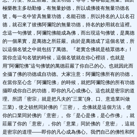
極樂教主多劫勤修，有無量妙德，所以成佛後有無量功德名
號，每一名中皆具無量功德，名能召德，所以持名的人以名召
德，就召來了彼佛阿彌陀的無量功德，持名的妙用就在這裡。
念這一句佛號，阿彌陀佛能成為佛，而出現這句佛號，是萬德
的一個果實，是萬德之所莊嚴。由於是萬德成了這個名號，所
以這個名號之中就包括了萬德。『老實念佛就是植眾德本』!
當你念這句名號的時候，這個名號就在你心裡頭，也就是
用"阿彌陀佛"這句佛號的萬德莊嚴了你自己的心。也就因此而
全攝了佛的功德成自功德。大家注意：阿彌陀佛所有的功德，
在當你至心念「阿彌陀佛」的時候，就把阿彌陀佛的所有功德
攝即成你自己的功德，即你的凡心成佛心。這也就是密宗的道
理。所謂「密宗」就是把凡夫的"三業"(身、口、意造業叫做
三業)，使之頓然同於佛的「三密」。念佛就是這個方法，使
你的口業同於佛的「意密」。你「是心是佛，是心作佛」，就
莊嚴了你的「意密」，你的「意業」同於佛的「意密」，這就
是密宗的道理——即你的凡心成為佛心。我們自己的佛性和阿