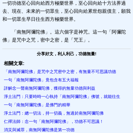
一切功德至心回向給西方極樂世界，至心回向給十方法界過
去、現在、未來的一切眾生，至心回向給累世怨親債主，願我
和一切眾生早日往生西方極樂世界。
「南無阿彌陀佛」。這六個字是神咒。這一句「阿彌陀
佛」是咒中之咒，密中之密，是「咒王」。
分享好文，利人利己，功德無量!
相關文章:
「南無阿彌陀佛」是咒中之咒密中之密，有無量不可思議功德
一句「南無阿彌陀佛」竟包含有五大福報
詳解念一聲南無阿彌陀佛，獲得的無量功德與利益
淨土法門：只要時時一心執持「南無阿彌陀佛」佛號，就能往生
一句「南無阿彌陀佛」是佛門的精華
淨土法門：總一切法，持一切義，無過於南無阿彌陀佛
仁禪法師：念一句「南無阿彌陀佛」，功德不可思議！
消災與滅罪，南無阿彌陀佛是第一功德