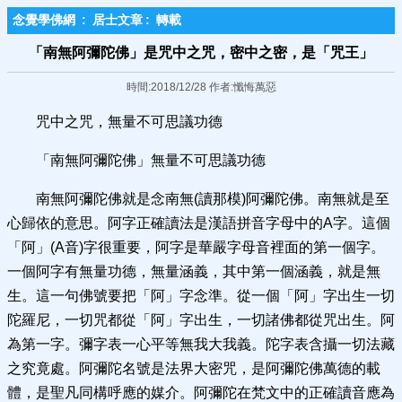
念覺學佛網
:
居士文章
:
轉載
「南無阿彌陀佛」是咒中之咒，密中之密，是「咒王」
時間:2018/12/28 作者:懺悔萬惡
咒中之咒，無量不可思議功德
「南無阿彌陀佛」無量不可思議功德
南無阿彌陀佛就是念南無(讀那模)阿彌陀佛。南無就是至
心歸依的意思。阿字正確讀法是漢語拼音字母中的A字。這個
「阿」(A音)字很重要，阿字是華嚴字母音裡面的第一個字。
一個阿字有無量功德，無量涵義，其中第一個涵義，就是無
生。這一句佛號要把「阿」字念準。從一個「阿」字出生一切
陀羅尼，一切咒都從「阿」字出生，一切諸佛都從咒出生。阿
為第一字。彌字表一心平等無我大我義。陀字表含攝一切法藏
之究竟處。阿彌陀名號是法界大密咒，是阿彌陀佛萬德的載
體，是聖凡同構呼應的媒介。阿彌陀在梵文中的正確讀音應為