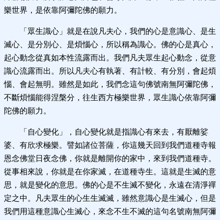
樂世界，是依靠阿彌陀佛的願力。
「眾生識心」就是在說凡夫心，我們的心是意識心、是生
滅心、是分別心、是煩惱心，所以稱為識心。佛的心是真心，
起心動念從真如本性流露而出。我們凡夫眾生起心動念，從意
識心流露而出。所以凡夫心有執著、有計較、有分別，會起煩
惱、會起無明。雖然是如此，我們念這句佛號南無阿彌陀佛，
不斷煩惱能得涅槃分，往生西方極樂世界，眾生識心依靠阿彌
陀佛的願力。
「自心變化」，自心變化就是指識心有來去，有厭離娑
婆、有欣求極樂。譬如諸位菩薩，你這幾天回到我們道種寺報
恩念佛堂日夜念佛，你就是離開你的家中，來到我們道種寺。
從事相來說，你就是在你家滅，在道種寺生。這就是生滅的意
思，就是變化的意思。佛的心是不生滅不變化，永遠在清淨禪
定之中。凡夫眾生的心生生滅滅，雖然意識心是生滅心，但是
我們用這種意識心生滅心，來念不生不滅的這句名號南無阿彌