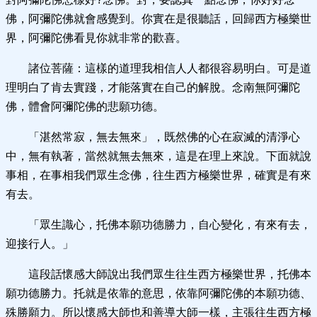
佛，阿彌陀佛就會感覺到。你實在是很聽話，回歸西方極樂世
界，阿彌陀佛看見你就非常的歡喜。
諸位菩薩：這樣的道理我相信人人都很容易明白。可是道
理明白了肯去實踐，才能落實在自己的解脫。念南無阿彌陀
佛，體會阿彌陀佛的悲願功德。
「湛然常寂，無去無來」，既然佛的心在寂滅的清淨心
中，無有執著，當然就無去無來，這是在理上來說。下面就說
事相，在事相我們眾生念佛，往生西方極樂世界，確實是有來
有去。
「眾生識心，托佛本願功德勝力，自心變化，有來有去，
迎接行人。」
這段話懷感大師說出我們眾生往生西方極樂世界，托佛本
願功德勝力。托就是依靠的意思，依靠阿彌陀佛的本願功德、
殊勝願力。所以懷感大師也和善導大師一樣，主張往生西方極