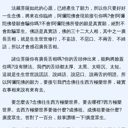
法藏菩薩如此的心愿，已經產生了願力，所以你只要好好
一生念佛，將來在你臨終，阿彌陀佛會現前接引你嗎?會!阿彌
陀佛發願會騙你嗎?不會!阿彌陀佛所發的願是真實願，絕對不
會欺騙眾生。佛語是真實語，佛的三十二大人相，其中之一廣
長舌相，就是生生世世修行，不妄語、不惡口、不兩舌、不綺
語，所以才會感召廣長舌相。
諸位菩薩你有廣長舌相嗎?你的舌頭伸出來，能夠將臉蓋
住嗎?沒有辦法。我們的舌頭都太厚、太黑、太暗沉、太短。
這就是生生世世說謊話、說綺語、說惡口、說兩舌的明證。所
以阿彌陀佛的願力，要接引我們念佛往生西方極樂世界，確實
在事相來說有來有去。
要怎麼去?念佛往生西方極樂世界。要去哪裡?西方極樂
世界。去西方極樂世界要做什麼?成佛祖。成佛祖要做什麼?
廣度眾生。答對了一百分，鼓掌讚嘆一下!廣度眾生。