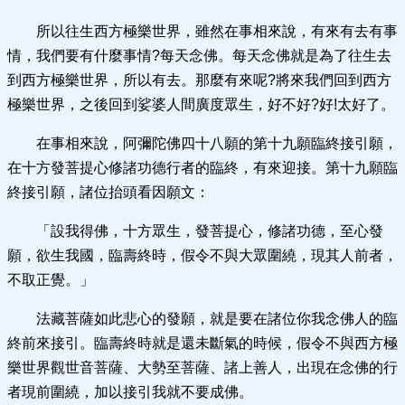
所以往生西方極樂世界，雖然在事相來說，有來有去有事
情，我們要有什麼事情?每天念佛。每天念佛就是為了往生去
到西方極樂世界，所以有去。那麼有來呢?將來我們回到西方
極樂世界，之後回到娑婆人間廣度眾生，好不好?好!太好了。
在事相來說，阿彌陀佛四十八願的第十九願臨終接引願，
在十方發菩提心修諸功德行者的臨終，有來迎接。第十九願臨
終接引願，諸位抬頭看因願文：
「設我得佛，十方眾生，發菩提心，修諸功德，至心發
願，欲生我國，臨壽終時，假令不與大眾圍繞，現其人前者，
不取正覺。」
法藏菩薩如此悲心的發願，就是要在諸位你我念佛人的臨
終前來接引。臨壽終時就是還未斷氣的時候，假令不與西方極
樂世界觀世音菩薩、大勢至菩薩、諸上善人，出現在念佛的行
者現前圍繞，加以接引我就不要成佛。