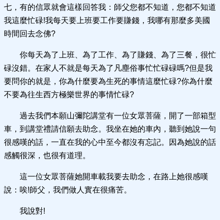
七，有的信眾就會這樣回答我：師父您都不知道，您都不知道
我這麼忙碌!我每天要上班要工作要賺錢，我哪有那麼多美國
時間回去念佛?
你每天為了上班、為了工作、為了賺錢、為了三餐，很忙
碌沒錯。在家人不就是每天為了凡塵俗事忙忙碌碌嗎?但是我
要問你的就是，你為什麼要為生死的事情這麼忙碌?你為什麼
不要為往生西方極樂世界的事情忙碌?
過去我們本願山彌陀講堂有一位女眾菩薩，開了一部箱型
車，到講堂禮請信願去助念。我坐在她的車內，聽到她說一句
很感嘆的話，一直在我的心中至今都沒有忘記。因為她說的話
感觸很深，也很有道理。
這一位女眾菩薩她開車載我要去助念，在路上她很感嘆
說：唉!師父，我們做人實在很痛苦。
我說對!