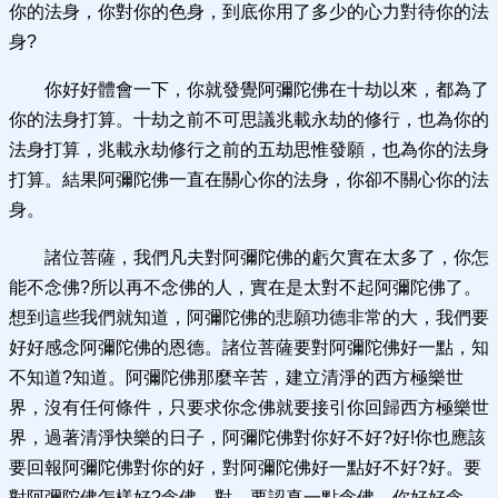
你的法身，你對你的色身，到底你用了多少的心力對待你的法
身?
你好好體會一下，你就發覺阿彌陀佛在十劫以來，都為了
你的法身打算。十劫之前不可思議兆載永劫的修行，也為你的
法身打算，兆載永劫修行之前的五劫思惟發願，也為你的法身
打算。結果阿彌陀佛一直在關心你的法身，你卻不關心你的法
身。
諸位菩薩，我們凡夫對阿彌陀佛的虧欠實在太多了，你怎
能不念佛?所以再不念佛的人，實在是太對不起阿彌陀佛了。
想到這些我們就知道，阿彌陀佛的悲願功德非常的大，我們要
好好感念阿彌陀佛的恩德。諸位菩薩要對阿彌陀佛好一點，知
不知道?知道。阿彌陀佛那麼辛苦，建立清淨的西方極樂世
界，沒有任何條件，只要求你念佛就要接引你回歸西方極樂世
界，過著清淨快樂的日子，阿彌陀佛對你好不好?好!你也應該
要回報阿彌陀佛對你的好，對阿彌陀佛好一點好不好?好。要
對阿彌陀佛怎樣好?念佛。對，要認真一點念佛，你好好念