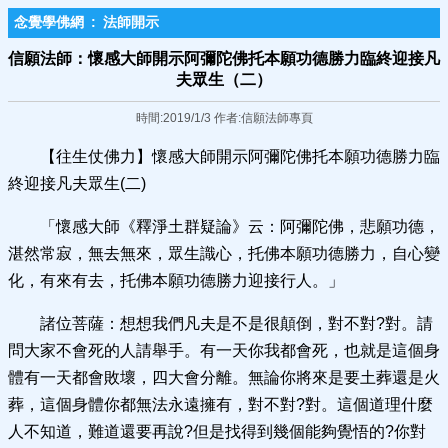
念覺學佛網
:
法師開示
信願法師：懷感大師開示阿彌陀佛托本願功德勝力臨終迎接凡
夫眾生（二）
時間:2019/1/3 作者:信願法師專頁
【往生仗佛力】懷感大師開示阿彌陀佛托本願功德勝力臨
終迎接凡夫眾生(二)
「懷感大師《釋淨土群疑論》云：阿彌陀佛，悲願功德，
湛然常寂，無去無來，眾生識心，托佛本願功德勝力，自心變
化，有來有去，托佛本願功德勝力迎接行人。」
諸位菩薩：想想我們凡夫是不是很顛倒，對不對?對。請
問大家不會死的人請舉手。有一天你我都會死，也就是這個身
體有一天都會敗壞，四大會分離。無論你將來是要土葬還是火
葬，這個身體你都無法永遠擁有，對不對?對。這個道理什麼
人不知道，難道還要再說?但是找得到幾個能夠覺悟的?你對