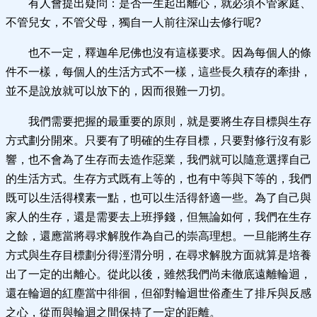
有人會提出疑問：是否一生起出離心，就必須不管家庭、
不管兒女，不管父母，獨自一人前往深山去修行呢?
也不一定，釋迦牟尼佛也沒有這樣要求。因為每個人的條
件不一樣，每個人的生活方式不一樣，這些長久積存的牽掛，
並不是說放就可以放下的，因而很難一刀切。
我們需要把握的最重要的原則，就是要將生存目標與生存
方式劃分開來。只要有了明確的生存目標，只要對修行沒有影
響，也不會為了生存而去造作惡業，我們就可以隨意選擇自己
的生活方式。生存方式既有上等的，也有中等與下等的，我們
既可以生活得樸素一點，也可以生活得舒適一些。為了自己與
家人的生存，還是需要去上班掙錢，但無論如何，我們在生存
之餘，還應當將尋求解脫作為自己的崇高理想。一旦能將生存
方式與生存目標劃分得涇渭分明，在尋求解脫方面就算是培養
出了一定的出離心。從此以後，雖然我們尚未徹底遠離輪迴，
還在輪迴的紅塵當中徘徊，但卻對輪迴世俗產生了排斥與反感
之心，從而與輪迴之間保持了一定的距離。