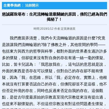
念覺學佛網
:
法師開示
慈誠羅珠堪布：生死流轉輪迴最關鍵的原因，佛陀已經為我們
揭秘了！
時間:2019/1/12 作者:定英蔣德英
我們應當弄清楚，我們今天流轉輪迴的原因是什麼?究竟
是誰讓我們流轉輪迴的?除了佛教之外，其他世間的學問——
包括東方與西方的哲學與科學，都對外面的世界產生過許許多
多的懷疑，但卻從來沒有對自身的存在有過一絲一毫的懷疑。
比如，笛卡兒認為：「我思故我在」，這句話的意思就是說，
外面的東西是否存在可以懷疑，但對自己的存在卻不能有懷
疑，因為「我」在思維，所以「我」必定存在。實際上，他根
本就沒有打算要否認自己的存在，但佛陀卻並不是這樣，他不
但否定外境的存在，同時也反過來否定自我的存在。這個觀
點，是從古印度最原始的宗教直至現代宗教從來沒有提出過，
也從來不願懷疑的。不但這些宗教沒有對這些問題產生懷疑，