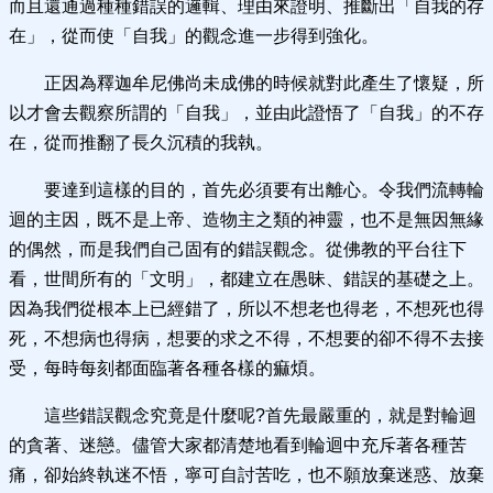
而且還通過種種錯誤的邏輯、理由來證明、推斷出「自我的存
在」，從而使「自我」的觀念進一步得到強化。
正因為釋迦牟尼佛尚未成佛的時候就對此產生了懷疑，所
以才會去觀察所謂的「自我」，並由此證悟了「自我」的不存
在，從而推翻了長久沉積的我執。
要達到這樣的目的，首先必須要有出離心。令我們流轉輪
迴的主因，既不是上帝、造物主之類的神靈，也不是無因無緣
的偶然，而是我們自己固有的錯誤觀念。從佛教的平台往下
看，世間所有的「文明」，都建立在愚昧、錯誤的基礎之上。
因為我們從根本上已經錯了，所以不想老也得老，不想死也得
死，不想病也得病，想要的求之不得，不想要的卻不得不去接
受，每時每刻都面臨著各種各樣的痲煩。
這些錯誤觀念究竟是什麼呢?首先最嚴重的，就是對輪迴
的貪著、迷戀。儘管大家都清楚地看到輪迴中充斥著各種苦
痛，卻始終執迷不悟，寧可自討苦吃，也不願放棄迷惑、放棄