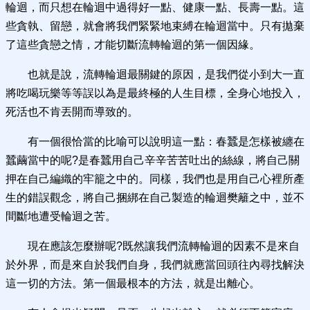
輪迴，而只想在輪迴中過得好一點、健康一點、長壽一點。這
些貪執、留戀，就會將我們緊緊地束縛在輪迴當中。只有拋棄
了這些貪戀之情，才能切斷流轉輪迴的第一個因緣。
也就是說，流轉輪迴最關鍵的原因，是我們從小到大一直
將吃喝玩樂等等誤以為是最終極的人生目標，全身心地投入，
死活也不肯丟開而導致的。
有一個很恰當的比喻可以說明這一點：春蠶是怎樣被纏在
蠶繭當中的呢?是春蠶用自己辛辛苦苦吐出的絲線，將自己關
押在自己編織的牢籠之中的。同樣，我們也是用自己心裡所產
生的錯誤觀念，將自己捆綁在自己製造的輪迴樊籬之中，並不
間斷地遭受輪迴之苦。
現在應該怎麼辦呢?既然讓我們流轉輪迴的因素不是來自
於外界，而是來自於我們自身，我們就應當回頭往內尋找解決
這一切的方法。第一個最根本的方法，就是出離心。