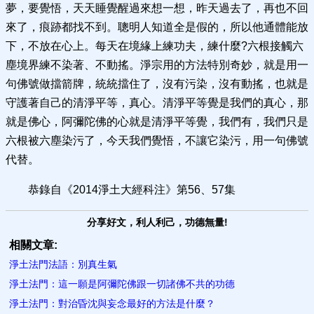
夢，要覺悟，天天睡覺醒過來想一想，昨天過去了，再也不回
來了，痕跡都找不到。聰明人知道全是假的，所以他通體能放
下，不放在心上。每天在境緣上練功夫，練什麼?六根接觸六
塵境界練不染著、不動搖。淨宗用的方法特別奇妙，就是用一
句佛號做擋箭牌，統統擋住了，沒有污染，沒有動搖，也就是
守護著自己的清淨平等，真心。清淨平等覺是我們的真心，那
就是佛心，阿彌陀佛的心就是清淨平等覺，我們有，我們只是
六根被六塵染污了，今天我們覺悟，不讓它染污，用一句佛號
代替。
恭錄自《2014淨土大經科注》第56、57集
分享好文，利人利己，功德無量!
相關文章:
淨土法門法語：別真生氣
淨土法門：這一願是阿彌陀佛跟一切諸佛不共的功德
淨土法門：對治昏沈與妄念最好的方法是什麼？