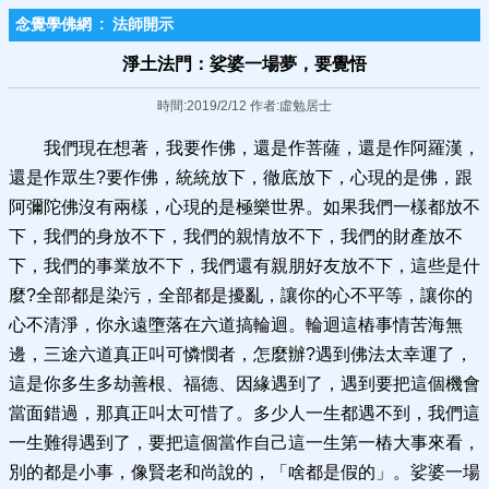
念覺學佛網
:
法師開示
淨土法門：娑婆一場夢，要覺悟
時間:2019/2/12 作者:虛勉居士
我們現在想著，我要作佛，還是作菩薩，還是作阿羅漢，
還是作眾生?要作佛，統統放下，徹底放下，心現的是佛，跟
阿彌陀佛沒有兩樣，心現的是極樂世界。如果我們一樣都放不
下，我們的身放不下，我們的親情放不下，我們的財產放不
下，我們的事業放不下，我們還有親朋好友放不下，這些是什
麼?全部都是染污，全部都是擾亂，讓你的心不平等，讓你的
心不清淨，你永遠墮落在六道搞輪迴。輪迴這樁事情苦海無
邊，三途六道真正叫可憐憫者，怎麼辦?遇到佛法太幸運了，
這是你多生多劫善根、福德、因緣遇到了，遇到要把這個機會
當面錯過，那真正叫太可惜了。多少人一生都遇不到，我們這
一生難得遇到了，要把這個當作自己這一生第一樁大事來看，
別的都是小事，像賢老和尚說的，「啥都是假的」。娑婆一場