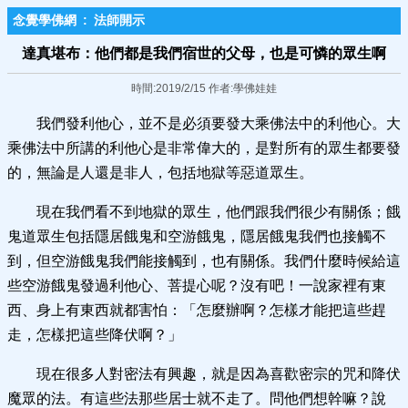
念覺學佛網
:
法師開示
達真堪布：他們都是我們宿世的父母，也是可憐的眾生啊
時間:2019/2/15 作者:學佛娃娃
我們發利他心，並不是必須要發大乘佛法中的利他心。大
乘佛法中所講的利他心是非常偉大的，是對所有的眾生都要發
的，無論是人還是非人，包括地獄等惡道眾生。
現在我們看不到地獄的眾生，他們跟我們很少有關係；餓
鬼道眾生包括隱居餓鬼和空游餓鬼，隱居餓鬼我們也接觸不
到，但空游餓鬼我們能接觸到，也有關係。我們什麼時候給這
些空游餓鬼發過利他心、菩提心呢？沒有吧！一說家裡有東
西、身上有東西就都害怕：「怎麼辦啊？怎樣才能把這些趕
走，怎樣把這些降伏啊？」
現在很多人對密法有興趣，就是因為喜歡密宗的咒和降伏
魔眾的法。有這些法那些居士就不走了。問他們想幹嘛？說