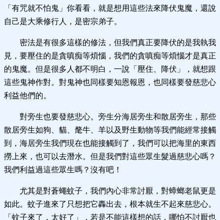
「有咒就不怕鬼」你看看，就是想用這些法來降伏鬼魔，還說
自己是大乘修行人，是密宗弟子。
密法是有很多這樣的修法，但我們真正要降伏的是我執我
見，要壓住的是貪嗔痴等煩惱，我們的貪嗔痴等煩惱才是真正
的鬼魔。但是很多人都不明白，一說「壓住、降伏」，就想跟
這些鬼神作對。對鬼神也同樣要知恩報恩，也同樣要發慈悲心
利益他們的。
對旁生也要發慈悲心。旁生分海居旁生和散居旁生，那些
散居旁生如狗、貓、氂牛、羊以及野生動物等我們能經常接觸
到，海居旁生我們現在也能接觸到了，我們可以把海里的東西
撈上來，也可以去潛水。但是我們對這些眾生髮過慈悲心嗎？
我們利益過這些眾生嗎？沒有吧！
尤其是對蒼蠅蚊子，我們內心非常討厭，對蟑螂老鼠更是
如此。蚊子進來了只想把它轟出去，根本就生不起來慈悲心。
「蚊子來了，太好了」，若是不能這樣想的話，哪怕不討厭也