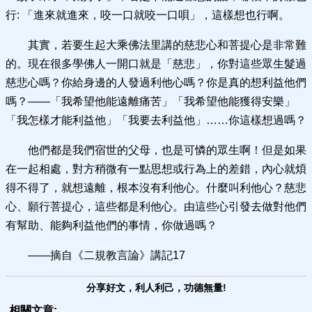
行: 「進來就進來，咬一口就咬一口唄」，這樣想也行啊。
其實，若要生起大乘佛法里講的慈悲心和菩提心是非常難
的。現在很多學佛人一開口就是「慈悲」，你對這些眾生髮過
慈悲心嗎？你給身邊的人發過利他心嗎？你是真的想利益他們
嗎？——「我希望他能遠離痛苦」「我希望他能獲得安樂」
「我怎樣才能利益他」「我要去利益他」……你這樣想過嗎？
他們都是我們宿世的父母，也是可憐的眾生啊！但是如果
在一起相處，對方稍微有一點思想或行為上的差錯，內心就煩
得不得了，就想遠離，根本沒有利他心。什麼叫利他心？慈悲
心、願行菩提心，這些都是利他心。由這些心引發去做對他們
有幫助、能夠利益他們的事情，你做過嗎？
——摘自《二規教言論》講記17
分享好文，利人利己，功德無量!
相關文章: