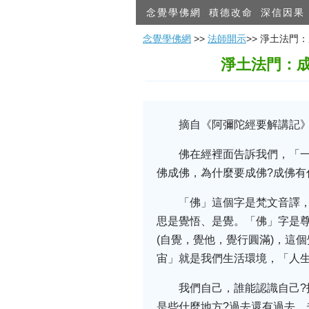
念覺學佛網
積德改命
深信因果
念覺學佛網
>>
法師開示
>> 淨土法
淨土法門：
摘自《阿彌陀經要解講記
佛在經裡面告訴我們，「
佛成佛，為什麼要成佛?成佛有
「佛」這個字是梵文音譯
思是覺悟、是覺。「佛」字是
(自覺，覺他，覺行圓滿)，這
宙」就是我們生活環境，「人
我們自己，誰能認識自己?
是些什麼地方?過去還有過去