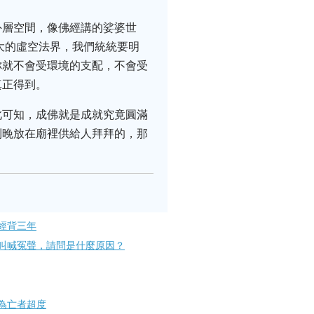
外層空間，像佛經講的娑婆世
大的虛空法界，我們統統要明
你就不會受環境的支配，不會受
真正得到。
此可知，成佛就是成就究竟圓滿
到晚放在廟裡供給人拜拜的，那
經背三年
叫喊冤聲，請問是什麼原因？
為亡者超度