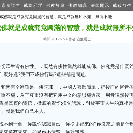
素食護生
戒除邪淫
佛教故事
佛教知識
法師開示
戒殺放生
門：成佛就是成就究竟圓滿的智慧，就是成就無所不知、無所不能
成佛就是成就究竟圓滿的智慧，就是成就無所不
時間:2019/2/24 作者:虛勉居士
》
一切眾生皆有佛性」，既然有佛性當然就能成佛。佛究竟是什麼?
什麼好處?我們不成佛行嗎?這些都是問題。
，梵音完全翻譯是「佛陀耶」，中國人喜歡簡單，把後面的尾音
尊重不翻，為了尊重沒有把它用中文的意思翻過來，用音譯然後
個覺是真實的覺悟，徹底的覺悟;換句話說，對於宇宙人生的真相
生」就是我們自己本人。
找不到一個。你說你認識自己，你從哪裡來的?你沒來之前是什麼
，未來還有未來，如果你不清楚，你就迷惑。