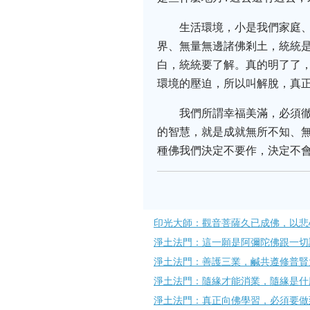
生活環境，小是我們家庭
界、無量無邊諸佛剎土，統統是
白，統統要了解。真的明了了
環境的壓迫，所以叫解脫，真
我們所謂幸福美滿，必須
的智慧，就是成就無所不知、
種佛我們決定不要作，決定不
印光大師：觀音菩薩久已成佛，以悲
淨土法門：這一願是阿彌陀佛跟一切
淨土法門：善護三業，鹹共遵修普賢
淨土法門：隨緣才能消業，隨緣是什
淨土法門：真正向佛學習，必須要做