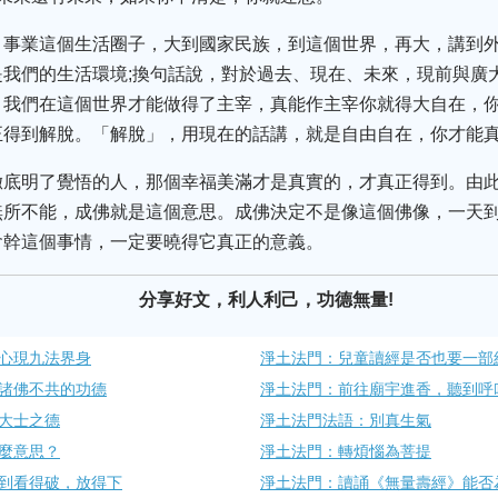
、事業這個生活圈子，大到國家民族，到這個世界，再大，講到
我們的生活環境;換句話說，對於過去、現在、未來，現前與廣
，我們在這個世界才能做得了主宰，真能作主宰你就得大自在，
正得到解脫。「解脫」，用現在的話講，就是自由自在，你才能
徹底明了覺悟的人，那個幸福美滿才是真實的，才真正得到。由
無所不能，成佛就是這個意思。成佛決定不是像這個佛像，一天
會幹這個事情，一定要曉得它真正的意義。
分享好文，利人利己，功德無量!
心現九法界身
淨土法門：兒童讀經是否也要一部
諸佛不共的功德
淨土法門：前往廟宇進香，聽到呼
大士之德
淨土法門法語：別真生氣
麼意思？
淨土法門：轉煩惱為菩提
到看得破，放得下
淨土法門：讀誦《無量壽經》能否