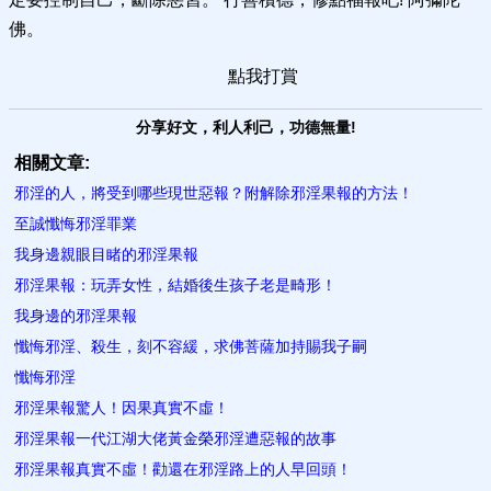
佛。
點我打賞
分享好文，利人利己，功德無量!
相關文章:
邪淫的人，將受到哪些現世惡報？附解除邪淫果報的方法！
至誠懺悔邪淫罪業
我身邊親眼目睹的邪淫果報
邪淫果報：玩弄女性，結婚後生孩子老是畸形！
我身邊的邪淫果報
懺悔邪淫、殺生，刻不容緩，求佛菩薩加持賜我子嗣
懺悔邪淫
邪淫果報驚人！因果真實不虛！
邪淫果報一代江湖大佬黃金榮邪淫遭惡報的故事
邪淫果報真實不虛！勸還在邪淫路上的人早回頭！