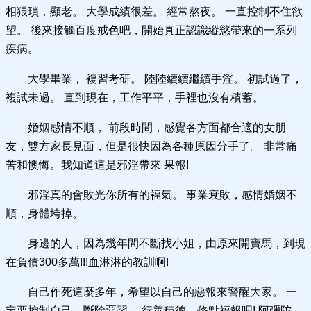
相猥瑣，顯老。 大學成績很差。 經常熬夜。 一直控制不住欲
望。 後來接觸百度戒色吧，開始真正認識縱慾帶來的一系列
疾病。
大學畢業， 複習考研。 陸陸續續繼續手淫。 初試過了，
複試未過。 直到現在，工作平平，手裡也沒有積蓄。
婚姻感情不順， 前段時間，感覺各方面都合適的女朋
友，雙方家長見面，但是很快因為各種原因分手了。 非常痛
苦和懊悔。我知道這是邪淫帶來 果報!
邪淫真的會敗光你所有的福氣。 事業衰敗，感情婚姻不
順，身體垮掉。
身邊的人，因為幾年間不斷找小姐，由原來開寶馬，到現
在負債300多萬!!!血淋淋的教訓啊!
自己作死這麼多年，希望以自己的惡報來警醒大家。 一
定要控制自己，斷除惡習。 行善積德，修點福報吧! 阿彌陀