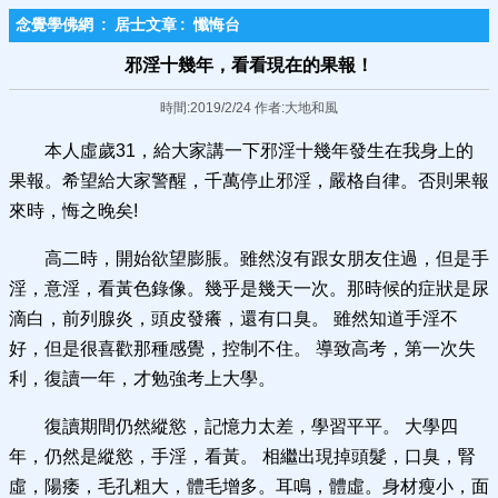
念覺學佛網
:
居士文章
:
懺悔台
邪淫十幾年，看看現在的果報！
時間:2019/2/24 作者:大地和風
本人虛歲31，給大家講一下邪淫十幾年發生在我身上的
果報。希望給大家警醒，千萬停止邪淫，嚴格自律。否則果報
來時，悔之晚矣!
高二時，開始欲望膨脹。雖然沒有跟女朋友住過，但是手
淫，意淫，看黃色錄像。幾乎是幾天一次。那時候的症狀是尿
滴白，前列腺炎，頭皮發癢，還有口臭。 雖然知道手淫不
好，但是很喜歡那種感覺，控制不住。 導致高考，第一次失
利，復讀一年，才勉強考上大學。
復讀期間仍然縱慾，記憶力太差，學習平平。 大學四
年，仍然是縱慾，手淫，看黃。 相繼出現掉頭髮，口臭，腎
虛，陽痿，毛孔粗大，體毛增多。耳鳴，體虛。身材瘦小，面