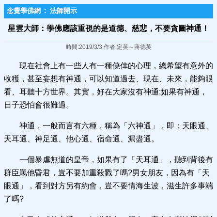
念覺學佛網
:
法師開示
星雲大師：學佛應該重視的是道德、慈悲，不要貪圖神通！​
時間:2019/3/3 作者:定英～蔣德英
現在社會上有一些人有一種僥倖的心理，總希望有意外的
收穫，甚至妄想有神通，可以知道過去、現在、未來，能夠眼
看、耳聽十方世界。其實，好在大家沒有神通;如果有神通，
日子恐怕會很難過。
神通，一般而言有六種，稱為「六神通」，即：天眼通、
天耳通、神足通、他心通、宿命通、漏盡通。
一個暴虐無道的皇帝，如果有了「天耳通」，聽到背後有
群臣罵他昏君，豈不要加重殺戮了嗎?男女朋友，因為有「天
眼通」，看到對方另有約會，豈不要情海生波，滋生許多事端
了嗎?