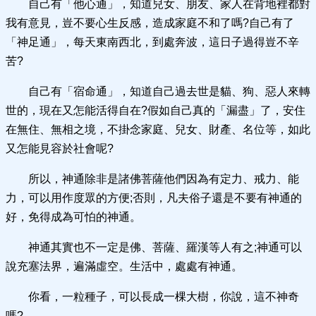
自己有「他心通」，知道兒女、朋友、家人在背地裡都對
我有意見，豈不要心生反感，造成家庭不和了嗎?自己有了
「神足通」，每天東南西北，到處奔波，這日子過得豈不辛
苦?
自己有「宿命通」，知道自己過去世是貓、狗、惡人來轉
世的，現在又怎能活得自在?假如自己真的「漏盡」了，安住
在無住、無相之境，不掛念家庭、兒女、財產、名位等，如此
又怎能見容於社會呢?
所以，神通除非是諸佛菩薩他們因為有定力、戒力、能
力，可以用作度眾的方便;否則，凡夫俗子還是不要有神通的
好，免得成為可怕的神通。
神通其實也不一定是佛、菩薩、羅漢等人有之;神通可以
說充塞法界，遍滿虛空。生活中，處處有神通。
你看，一粒種子，可以長成一棵大樹，你說，這不神奇
嗎?