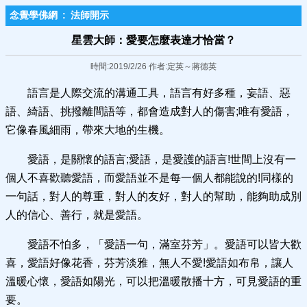
念覺學佛網
:
法師開示
星雲大師：愛要怎麼表達才恰當？
時間:2019/2/26 作者:定英～蔣德英
語言是人際交流的溝通工具，語言有好多種，妄語、惡
語、綺語、挑撥離間語等，都會造成對人的傷害;唯有愛語，
它像春風細雨，帶來大地的生機。
愛語，是關懷的語言;愛語，是愛護的語言!世間上沒有一
個人不喜歡聽愛語，而愛語並不是每一個人都能說的!同樣的
一句話，對人的尊重，對人的友好，對人的幫助，能夠助成別
人的信心、善行，就是愛語。
愛語不怕多，「愛語一句，滿室芬芳」。愛語可以皆大歡
喜，愛語好像花香，芬芳淡雅，無人不愛!愛語如布帛，讓人
溫暖心懷，愛語如陽光，可以把溫暖散播十方，可見愛語的重
要。