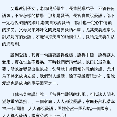
父母教訓子女，老師喝斥學生，長輩開導弟子，不管任何
語氣，不管怎樣的措辭，那都是愛語。長官喜歡說愛語，部下
一定心悅誠服的跟隨;老闆喜歡說愛語，夥計也一定心甘情願
的接受。父母兄弟姊妹之間更是要愛語不斷，尤其夫妻經常說
討好對方的愛語，才能維持美滿的婚姻生活，愛語是夫妻生活
的潤滑劑。
說到愛語，其實一句話要說得像樣，說得中聽，說得讓人
受用，實在也並不容易。平時我們所謂考試，以口試最為重
要，所以從嬰兒出生以後，父母就非常耐煩的教他說話。尤其
為了將來成功立業，我們對人說話，除了要說實語之外，常說
愛語也是成功的重要因素之一。
《佛光菜根譚》說：「留幾句愛語的和風，可以讓人間充
滿尊重的溫煦。」一個家庭，人人都說愛語，家庭必然和諧幸
福;一個團體，人人都說愛語，團體必然一團和氣;一個國家，
人人都說愛語，國家必然上下一心!