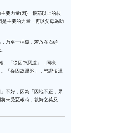
主要力量(因)，根部以上的枝
個因是主要的力量，再以父母為助
果，乃至一棵樹，若放在石頭
緣。
報。「從因墮惡道」，同樣
了。「從因故涅盤」，想證悟涅
因」不好，因為「因地不正，果
則將來受惡報時，就悔之莫及