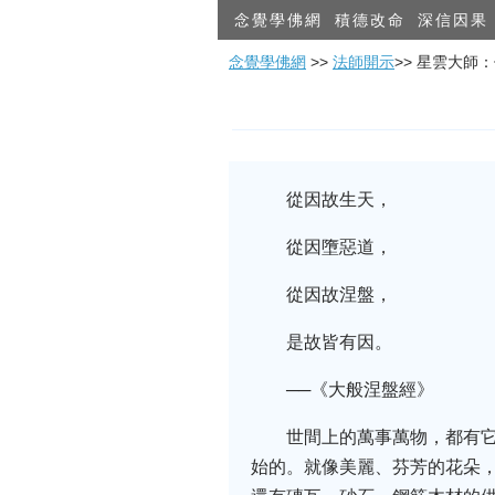
念覺學佛網
積德改命
深信因果
念覺學佛網
>>
法師開示
>> 星雲大師
從因故生天，
從因墮惡道，
從因故涅盤，
是故皆有因。
──《大般涅盤經》
世間上的萬事萬物，都有
始的。就像美麗、芬芳的花朵，