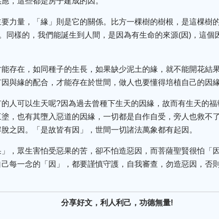
供應，這些都是房子建成的因。
要力量，「緣」則是它的關係。比方一棵樹的樹根，是這棵樹的
)。同樣的，我們能誕生到人間，是因為有生命的來源(因)，這
才能存在，如同種子的生長，如果缺少泥土的緣，就不能開花結
有因與緣的配合，才能存在於世間，做人也要懂得培植自己的因
有的人可以生天呢?因為過去曾種下生天的因緣，故而有生天的福
三塗，也有其墮入惡道的因緣，一切都是自作自受，旁人也救不
解脫之因。「是故皆有因」，世間一切諸法萬象都有起因。
果」，眾生害怕受惡果的苦，卻不怕造惡因，而菩薩聖賢很怕「
自己每一念的「因」，都要謹慎守護，自我審查，勿造惡因，否
分享好文，利人利己，功德無量!