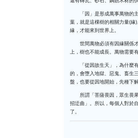
還有磚瓦、砂石、鋼筋木材的
「因」是形成萬事萬物的主
葉，就是這棵樹的相關力量(緣
緣，才能來到世界上。
世間萬物必須有因緣關係
上，樹也不能成長。萬物需要
「從因故生天」，為什麼
的，會墮入地獄、惡鬼、畜生
盤，也要從因地開始，先種下
所謂「菩薩畏因，眾生畏
招迂曲」。所以，每個人對於
了。