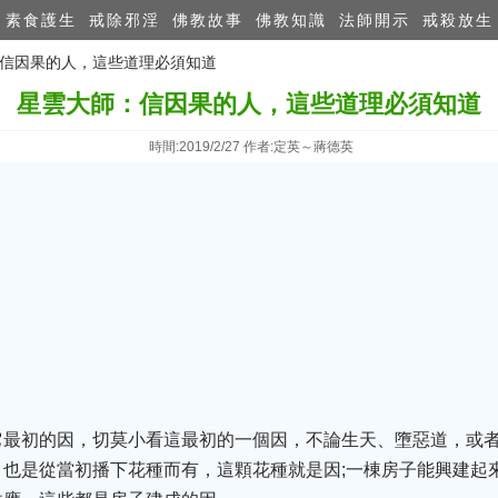
素食護生
戒除邪淫
佛教故事
佛教知識
法師開示
戒殺放生
：信因果的人，這些道理必​須知道
星雲大師：信因果的人，這些道理必​須知道
時間:2019/2/27 作者:定英～蔣德英
它最初的因，切莫小看這最初的一個因，不論生天、墮惡道，或
也是從當初播下花種而有，這顆花種就是因;一棟房子能興建起