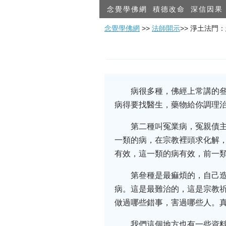
念覺學佛網
積德改命
深信因果
念覺學佛網
>>
法師開示
>> 淨土法門
病很多種，佛經上常講的
病得要找醫生，藥物給你調理
第二種叫冤業病，冤親債
一類的病，在宗教裡頭求化解
有效，這一類的病有效，前一
第叄種是最痲煩的，自己
病。這是最難治的，這是宗教
做過哪些錯事，害過哪些人。
我們這個地方也有一些資