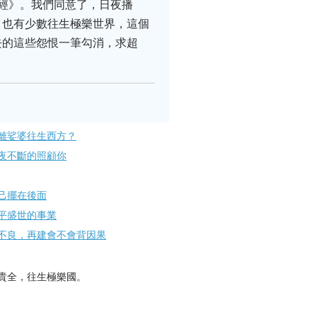
經》。我們同意了，日夜播
，也有少數往生極樂世界，這個
去的這些怨恨一筆勾消，求超
離娑婆往生西方？
夜不斷的照顧你
己擺在後面
平盛世的事業
不良，再建會不會背因果
貴全，往生極樂國。