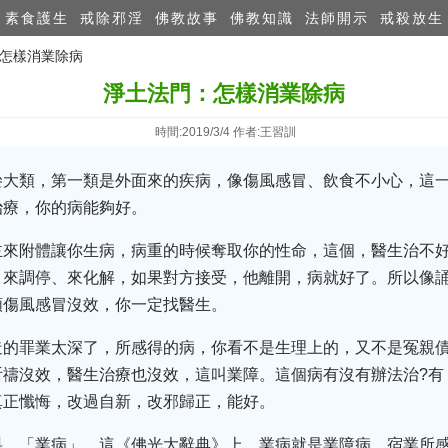
素食護生
戒除邪淫
佛教故事
佛教知識
法師開示
戒殺放生
：怎樣消業除病
淨土法門：怎樣消業除病
時間:2019/3/4 作者:王習訓
叄大類，第一類是外面來的疾病，像傷風感冒、飲食不小心，這
治療，你的病能夠好。
主來附體讓你生病，病重的時候奪取你的性命，這個，醫生治不
，來調停、來化解，如果對方接受，他離開，病就好了。所以像
類傷風感冒沒效，你一定找醫生。
造的罪業太深了，所感得的病，你看不是生理上的，又不是冤親
祈禱沒效，醫生治療也沒效，這叫業障。這個病有沒有辦法治?有
真正懺悔，改過自新，改邪歸正，能好。
料，「業病」，這《佛光大辭典》上，業病就是業障病，宿業所