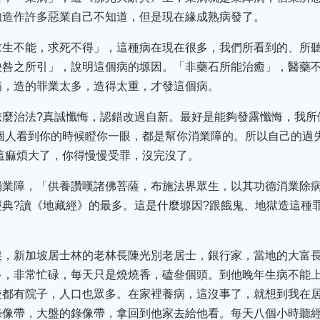
知造作許多惡業自己不知道，但是現在緣成熟病發了。
求生不能，求死不得」，這種病在現在很多，我們所看到的、所
殃咎之所引」，說明這個病的塬因。「非藥石所能治癒」，醫藥
病，造的罪業太多，造得太重，才發這個病。
怎麼治法?真誠懺悔，認錯改過自新。最好是能夠發露懺悔，我所
個人看到你的時候瞪你一眼，都是幫你消業障的。所以自己的過
這痲煩大了，你得慢慢受罪，沒完沒了。
消業障，「供養讚嘆諸佛菩薩，布施法界眾生，以其功德消業除
典?讀《地藏經》的最多。這是什麼塬因?跟餓鬼、地獄造這種
候，新加坡居士林的老林長陳光別老居士，銀行家，當地的大富
多，非常忙碌，每天只是燒燒香，磕叄個頭。到他晚年生病不能
後都有院子，人口也眾多。在家裡養病，這沒事了，就想到我在
錄像帶，大盤的錄像帶，拿回到他家去給他看。每天八個小時聽