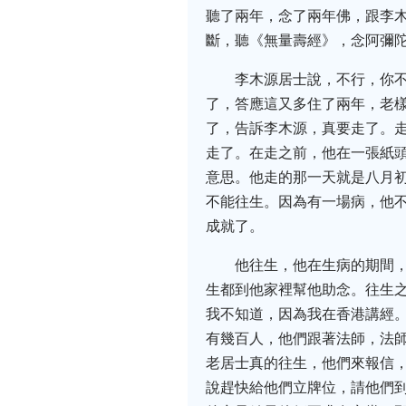
聽了兩年，念了兩年佛，跟李
斷，聽《無量壽經》，念阿彌陀
李木源居士說，不行，你
了，答應這又多住了兩年，老
了，告訴李木源，真要走了。
走了。在走之前，他在一張紙
意思。他走的那一天就是八月
不能往生。因為有一場病，他
成就了。
他往生，他在生病的期間
生都到他家裡幫他助念。往生
我不知道，因為我在香港講經
有幾百人，他們跟著法師，法
老居士真的往生，他們來報信
說趕快給他們立牌位，請他們