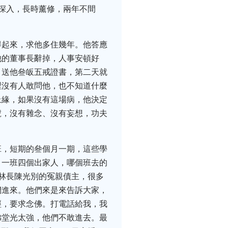
深入，長時薰修，兩年不間
得起來，求他多住幾年。他答應
他的董事長辭掉，人事安頓好
，送他叄皈五戒證書，第二天就
裡沒有人敢問他，也不知道什麼
上緣，如果沒有這場病，他決定
號，沒有雜念、沒有妄想，功夫
班，短期的叄個月一期，這些學
，一班四個出家人，哪個班去的
林長陳光別的冤親債主，很多
們進來。他們來是來告訴大家，
經，要求念佛。打電話給我，我
佛堂光太強，他們不敢進去。最