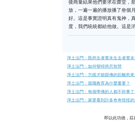
後商量結果他們要求在齋堂，
放，一遍一遍的播放播了叄個
好。這是事實證明真有鬼神，
度，我們統統都給他做。這是
淨土法門：既然生者實未生去者實未
淨土法門：如何變得慈悲智慧
淨土法門：怎樣才能跟佛的距離愈來
淨土法門：親職教育為什麼重要？
淨土法門：每個學佛的人都不幹事了
淨土法門：家婆看到許多奇奇怪怪的
即以此功德，莊