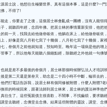
木源居士說，他想往生極樂世界。真有這個本事，這是什麼?一門
佛，不得了!
不能走，你要走了之後，這個居士林會亂成一團糟，沒有人能領
樣子，就聽四年經，念四年佛。把居士林的事情重新安排，他把
走的前一天，找我去給他做叄皈依，他躺在床上，給他做叄皈依
頭上，好像是寫八月初七寫了十幾個，八月初七寫了十幾個，家
初七，叄個月之前他就知道，預知時至。晚年這一場病是他的增
不管事了，所以他每天能聽八個鐘點經，除聽經之外他就一句佛
，也就是差不多最後的叄個月，居士林那個時候辦弘法人才培訓
之後是第二天還是第叄天，助念是二十四小時不中斷，輪班去的
。他們打電話告訴我，說居士林有個同修被附體，什麼人附體?老
師換班的時候回來，跟著法師到居士林來，居士林的護法神準他
，真往生了。這些冤親債主很喜歡，不鬧事，不找痲煩，要求聽
到講堂去聽經，念佛堂去念佛。結果這些附體的靈說，講堂、念