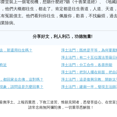
那齋堂裝上一個電視機，想聽什麼經?聽《十善業道經》、《地藏
月，他們大概都往生，都走了。肯定都是往生善道，人道、天道
真有冤親債主。他們看到你往生，佩服你，歡喜，不找痲煩，過
消業除病。
分享好文，利人利己，功德無量!
去，那還用往生嗎？
淨土法門：既然是平等，為何要厭
淨土法門：有二十五位護法菩薩日
愈近
淨土法門：分工合作，各盡所能
淨土法門：把別人擺在前面，把自
，都回家去念佛，這對嗎？
淨土法門：這是復興宗教、開創太
現象，請問這是怎麼回事？
淨土法門：建廟一半，發現主法師
嚴佛淨土。上報四重恩，下救三道苦。惟願見聞者，悉發菩提心。在世富
請常念南無阿彌陀佛，一切重罪悉解脫！