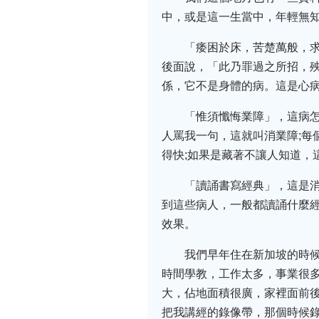
中，或是這一生當中，年輕無
「痿困於床，苦楚萬般，
後面說，「此乃罪過之所招，
係，它不是身體的病。這是心
「惟須懺悔業障」，這病
人罵我一句，這就叫消業障;每
得快;如果是藏著不讓人知道，
「讀誦書寫經典」，這是
到這些病人，一般都讀誦什麼經
效果。
我們早年住在新加坡的時
時間學教，工作太多，事業很
大，佔地面積很廣，家裡面前
把我講經的錄像帶，那個時候