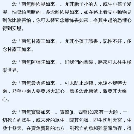
念「南無離怖畏如來」。尤其膽子小的人，或生小孩子愛
哭、怕鬼怕黑暗的，多念離怖畏如來，如在路上看見小動物見
到你比較害怕，你可以替它念離怖畏如來，令其生起的恐懼心
得到安慰。
念「南無甘露王如來」。尤其小孩子讀書，記性不好，多
念甘露王如來。
念「南無阿彌陀如來」。消我們的業障，將來可以往生極
樂世界。
念「南無最勇躍如來」。可以防止煺轉，永遠不煺轉大
乘，乃至小乘人要發起大悲心，應多念此佛號，激發其大乘
心。
念「南無寶髻如來」。寶髻(ji、四聲)如來有一大願，一
切死亡的眾生，或未死的眾生，聞其句號，即生忉利天宮，生
叄十叄天。在賣魚賣雞的地方，剛死亡的魚和雞意識尚存，得