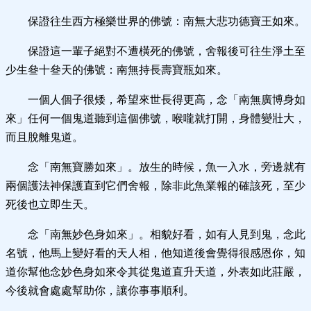
保證往生西方極樂世界的佛號：南無大悲功德寶王如來。
保證這一輩子絕對不遭橫死的佛號，舍報後可往生淨土至
少生叄十叄天的佛號：南無持長壽寶瓶如來。
一個人個子很矮，希望來世長得更高，念「南無廣博身如
來」任何一個鬼道聽到這個佛號，喉嚨就打開，身體變壯大，
而且脫離鬼道。
念「南無寶勝如來」。放生的時候，魚一入水，旁邊就有
兩個護法神保護直到它們舍報，除非此魚業報的確該死，至少
死後也立即生天。
念「南無妙色身如來」。相貌好看，如有人見到鬼，念此
名號，他馬上變好看的天人相，他知道後會覺得很感恩你，知
道你幫他念妙色身如來令其從鬼道直升天道，外表如此莊嚴，
今後就會處處幫助你，讓你事事順利。