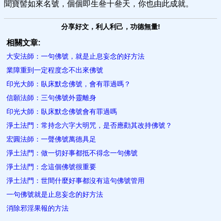
聞寶髻如來名號，個個即生叄十叄天，你也由此成就。
分享好文，利人利己，功德無量!
相關文章:
大安法師：一句佛號，就是止息妄念的好方法
業障重到一定程度念不出來佛號
印光大師：臥床默念佛號，會​有罪過嗎？
信願法師：三句佛號外靈離身
印光大師：臥床默念佛號會有罪過嗎
淨土法門：常持念六字大明咒，是否應勸其改持佛號？
宏圓法師：一聲佛號萬德具足
淨土法門：做一切好事都抵不得念一句佛號
淨土法門：念這個佛號很重要
淨土法門：世間什麼好事都沒有這句佛號管用
一句佛號就是止息妄念的好方法
消除邪淫果報的方法