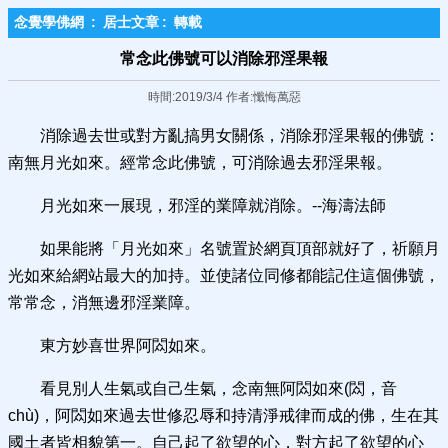
念覺學佛網
:
居士文章
:
轉載
常念此佛號可以消除邪淫果報
時間:2019/3/4 作者:懺悔萬惡
消除過去世或對方亂搞男女關係，消除邪淫果報的佛號：
南無月光如來。經常念此佛號，可消除過去邪淫果報。
月光如來一展現，邪淫的業障就消除。--海濤法師
如果能將「月光如來」名號置於網頁頂部就好了，祈願月
光如來給網站最大的加持。並使諸位同修都能記住這個佛號，
常常念，消無邊邪淫業障。
東方妙喜世界阿閦如來。
看見別人生氣或自己生氣，念南無阿閦如來(閦，音
chù)，阿閦如來過去世修忍辱和持清淨戒律而成的佛，生在其
國土者皆相貌第一。自己起了欲望的心，對方起了欲望的心