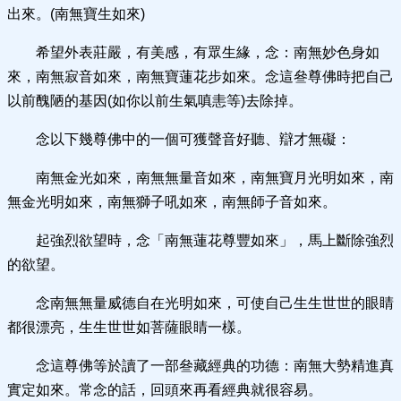
出來。(南無寶生如來)
希望外表莊嚴，有美感，有眾生緣，念：南無妙色身如
來，南無寂音如來，南無寶蓮花步如來。念這叄尊佛時把自己
以前醜陋的基因(如你以前生氣嗔恚等)去除掉。
念以下幾尊佛中的一個可獲聲音好聽、辯才無礙：
南無金光如來，南無無量音如來，南無寶月光明如來，南
無金光明如來，南無獅子吼如來，南無師子音如來。
起強烈欲望時，念「南無蓮花尊豐如來」，馬上斷除強烈
的欲望。
念南無無量威德自在光明如來，可使自己生生世世的眼睛
都很漂亮，生生世世如菩薩眼睛一樣。
念這尊佛等於讀了一部叄藏經典的功德：南無大勢精進真
實定如來。常念的話，回頭來再看經典就很容易。