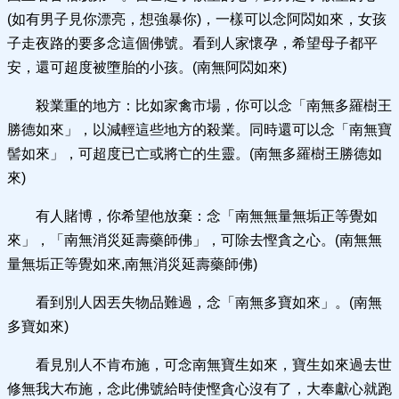
(如有男子見你漂亮，想強暴你)，一樣可以念阿閦如來，女孩
子走夜路的要多念這個佛號。看到人家懷孕，希望母子都平
安，還可超度被墮胎的小孩。(南無阿閦如來)
殺業重的地方：比如家禽市場，你可以念「南無多羅樹王
勝德如來」，以減輕這些地方的殺業。同時還可以念「南無寶
髻如來」，可超度已亡或將亡的生靈。(南無多羅樹王勝德如
來)
有人賭博，你希望他放棄：念「南無無量無垢正等覺如
來」，「南無消災延壽藥師佛」，可除去慳貪之心。(南無無
量無垢正等覺如來,南無消災延壽藥師佛)
看到別人因丟失物品難過，念「南無多寶如來」。(南無
多寶如來)
看見別人不肯布施，可念南無寶生如來，寶生如來過去世
修無我大布施，念此佛號給時使慳貪心沒有了，大奉獻心就跑