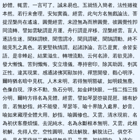
妙體。輒雲。一言可了。誠未易也。五就悟入簡者。法性雖複
本然。若行未會理。安知實義。經雲。此句方名無戲論法。菩
提涅槃尚在遙遠。圓覺經雲。未證無為而辨圓覺。彼圓覺性卽
同流轉。譬如雲駛謂是月運。舟行謂是岸移。涅槃經雲。盲人
逐語生迷。聞粖謂輭。聞雪謂冷。聞貝謂硬。聞鵠謂動。終不
能見乳之真色。若更堅執情謂。起諸諍論。言己是實。余皆妄
語。是非蜂起。結業滋生。轉增流動。云何名諦。若欲見諦。
發大慚愧。苦到懺悔。安立壇儀。專持密印。除其助因。刳其
正性。違其現業。感通諸佛冥顯加持。禪慧開發。觀心明淨。
爾時猶名暗中見杌。人木未明。若得無明豁破。如明鏡無塵。
色像自現。淨水不動。魚石分明。如金錍抉眼。一指二指三指
分明。爾時方得名為見體。經雲。譬如琴瑟箜篌琵琶。雖有妙
音。若無妙指。終不能發。琴瑟等。喻十界陰入處界。妙音。
喻如來藏理全體大用。妙指。喻圓修也。又雲。清水現前。名
為初伏客塵煩惱。去泥純水。名為永斷根本無明。又雲。此根
初解。先得人空。空性圓明。成法解脫。解脫法已。俱空不