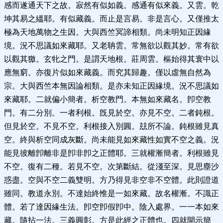
感而遂通天下之故。寂然有似如義。感通有似來義。又雲。乾
坤其易之縕耶。有似藏義。而止是言易。非是言心。又僅推太
極為天地萬物之生因。大與西竺冥諦相類。尚未明知正因緣
境。況不思議如來藏耶。又老聃雲。常無欲以觀其妙。常有欲
以觀其獥。玄牝之門。是謂天地根。莊周雲。樞始得其寰中以
應無窮。亦復片似如來藏義。而究其歸趣。僅以虛無自然為
宗。大與西竺本無因論相類。是亦未知正因緣境。況不思議如
來藏耶。二就偏小簡者。析空教門。本無如來藏名。卽空教
門。有二分別。一者利根。旣見於空。亦見不空。二者鈍根。
但見於空。不見不空。利根接入別圓。玆所不論。鈍根雖見真
空。終與析空同成灰斷。尚未能見如來藏性如實不空之義。況
能見彼離卽離非是卽非卽之正體耶。三就權漸簡者。利根雖見
不空。復有二種。若見不空。次第斷結。從淺至深。見思塵沙
惑盡。空與不空二義雙明。方乃得見非空非不空體。此則證道
雖同。教道永別。不達始終惟是一如來藏。故名權漸。不識正
體。若了達因緣生法。卽空卽假卽中。陰入處界。一一本如來
藏。隨拈一法。三義圓彰。方是此經之正體也。四就開示簡