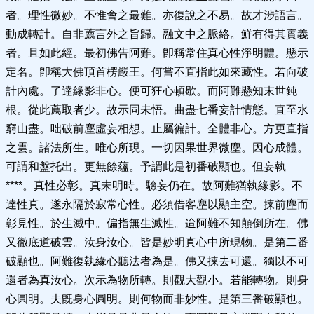
者。理性微妙。不惟會之最難。亦復說之不易。故才涉語言。
動成轉計。自非薦言外之旨歸。融文中之脈絡。鮮有得其實義
者。且如此經。最初佛告阿難。卽稱常住真心性淨明體。懸示
定名。卽稱大佛頂首楞嚴王。何嘗不直指此如來藏性。若向破
計內處。了達緣影非心。便可狂心頓歇。而阿難懸知末世鈍
根。從此薦取者少。故示同未悟。曲盡七番妄計情態。直至水
窮山盡。咄破前塵虛妄相想。止屬徧計。全體非心。方更直指
之雲。諸法所生。唯心所現。一切因果世界微塵。因心成體。
可謂和盤托出。更無餘蘊。予謂此是初番破顯也。但妄執
****。真性必彰。真未明時。驗妄仍在。故阿難猶執緣影。不
達性真。遂永隔於寂常心性。必須借客塵以顯主空。揀前塵而
彰見性。於生滅中。偏指無生滅性。迨阿難不知顛倒所在。佛
又徹底道破雲。汝身汝心。皆是妙明真心中所現物。是第二番
破顯也。阿難復執緣心聽法者為是。佛又揀去可還。獨以不可
還者為真汝心。次示為物所轉。則觀大觀小。若能轉物。則身
心圓明。夫旣身心圓明。則何物而非妙性。是第三番破顯也。