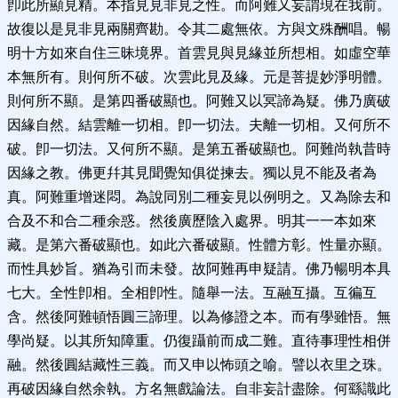
卽此所顯見精。本指見見非見之性。而阿難又妄謂現在我前。
故復以是見非見兩關齊勘。令其二處無依。方與文殊酬唱。暢
明十方如來自住三昧境界。首雲見與見緣並所想相。如虛空華
本無所有。則何所不破。次雲此見及緣。元是菩提妙淨明體。
則何所不顯。是第四番破顯也。阿難又以冥諦為疑。佛乃廣破
因緣自然。結雲離一切相。卽一切法。夫離一切相。又何所不
破。卽一切法。又何所不顯。是第五番破顯也。阿難尚執昔時
因緣之教。佛更幷其見聞覺知俱從揀去。獨以見不能及者為
真。阿難重增迷悶。為說同別二種妄見以例明之。又為除去和
合及不和合二種余惑。然後廣歷陰入處界。明其一一本如來
藏。是第六番破顯也。如此六番破顯。性體方彰。性量亦顯。
而性具妙旨。猶為引而未發。故阿難再申疑請。佛乃暢明本具
七大。全性卽相。全相卽性。隨舉一法。互融互攝。互徧互
含。然後阿難頓悟圓三諦理。以為修證之本。而有學雖悟。無
學尚疑。以其所知障重。仍復躡前而成二難。直待事理性相併
融。然後圓結藏性三義。而又申以怖頭之喻。譬以衣里之珠。
再破因緣自然余執。方名無戲論法。自非妄計盡除。何繇識此