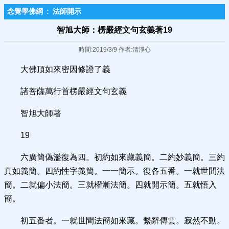
念覺學佛網
:
法師開示
智旭大師：楞嚴經文句玄義著19
時間:2019/3/9 作者:清淨心
大佛頂如來密因修證了義
諸菩薩萬行首楞嚴經文句玄義
智旭大師著
19
六廣簡偽濫復為四。初約如來藏義簡。二約妙義簡。三約
真如義簡。四約性字義簡。一一簡示。復各五番。一就世間法
簡。二就偏小法簡。三就權漸法簡。四就開示簡。五就悟入
簡。
初五番者。一就世間法簡如來藏。繫辭傳雲。寂然不動。