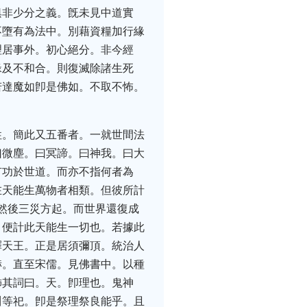
俱非少分之義。旣未見中道實
不墮有為法中。別藉資糧加行緣
理居事外。初心絕分。非今經
緣及不和合。則復滅除諸生死
若達魔如卽是佛如。不取不怖。
性。簡此又五番者。一就世間法
曰微塵。曰冥諦。曰神我。曰大
有功於世道。而亦不指何者為
在天能生萬物者相類。但彼所計
。然後三災方起。而世界還復成
。便計此天能生一切也。若據此
釋天王。正是居須彌頂。統治人
赫。直至宋儒。見佛書中。以種
飾其詞曰。天。卽理也。鬼神
川等祀。卽是祭理祭良能乎。且