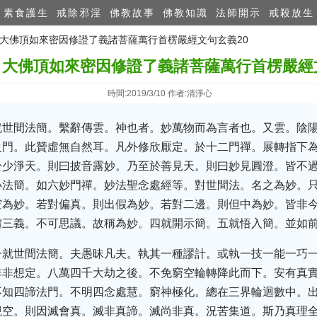
素食護生
戒除邪淫
佛教故事
佛教知識
法師開示
戒殺放生
：大佛頂如來密因修證了義諸菩薩萬行首楞嚴經文句玄義20
大佛頂如來密因修證了義諸菩薩萬行首楞嚴經
時間:2019/3/10 作者:清淨心
就世間法簡。繫辭傳雲。神也者。妙萬物而為言者也。又雲。陰
之門。此贊虛無自然耳。凡外修欣厭定。於十二門禪。展轉指下
於少淨天。則曰披音露妙。乃至於善見天。則曰妙見圓澄。皆不
小法簡。如六妙門禪。妙法聖念處經等。對世間法。名之為妙。
空為妙。若對偏真。則出假為妙。若對二邊。則但中為妙。皆非
體三義。不可思議。故稱為妙。四就開示簡。五就悟入簡。並如
一就世間法簡。夫愚昧凡夫。執其一種謬計。或執一技一能一巧
非非想定。八萬四千大劫之後。不免窮空輪轉降此而下。安有真
不知四諦法門。不明四念處慧。窮神極化。總在三界輪迴數中。
觀空。則因滅會真。滅非真諦。滅尚非真。況苦集道。斯乃真理