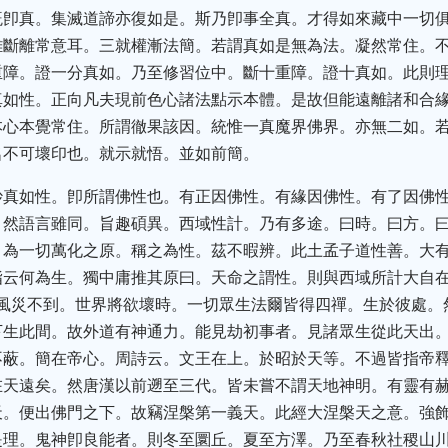
旣卽真。集滅道諦亦復如是。斯乃卽事全真。才得如來藏中一切
離斷離常意耳。三就權漸法簡。若謂真如是無為法。凝然常住。
重障。證一分真如。乃至修習位中。斷十重障。證十真如。此則
真如性。正向凡夫現前色心諸法點示本體。是故但能遠離諸和合
本心本覺常住。所謂徹果該因。統惟一真魔界佛界。亦無二如。
名不可壞印也。就示就悟。並如前簡。
妙真如性。卽所謂佛性也。有正因佛性。有緣因佛性。有了因佛
。然語言雖同。旨趣碩異。西域性計。乃有多途。曰時。曰方。
。為一切萬化之原。稱之為性。茲不暇辨。此土孟子道性善。大
指云何為生。獨中庸推其原曰。天命之謂性。則與西域所計大自
水火風災不到。世界將欲壞時。一切眾生法爾皆得四禪。生於彼處
下生此間。故外道有神通力。能見劫初事者。見諸眾生從此天出
不蔽。簡在帝心。周詩云。文王在上。於昭於天等。不過皆指帝
在天遠矣。然唐漢以前遡至三代。皆未嘗不謂天地神明。有靈有
天。便出佛門之下。故竊涅槃第一義天。此經大涅槃天之意。強
是理。鬼神卽良能者。則冬至圜丘。夏至方澤。乃至春秋社稷山