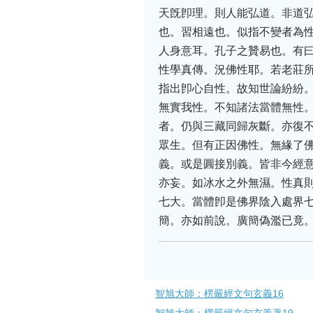
天旣卽理。則人能弘道。非道
也。習相遠也。似指不變者為
人身意耳。孔子之贊易也。有
性學真傳。況佛性耶。若老莊
指出卽心自性。故知世論紛紛
無實我性。不知諸法當體無性
者。仍與三藏同歸灰斷。亦復
眾生。但有正因佛性。無緣了
義。或是圓接別義。皆非今經
亦妄。如冰水之外無濕。性真
七大。當體卽是佛界陰入處界
簡。亦如前說。廣簡偽濫已竟
智旭大師：楞嚴經文句玄義16