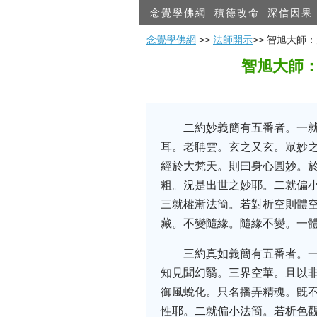
念覺學佛網
積德改命
深信因果
念覺學佛網
>>
法師開示
>> 智旭大師
智旭大師：
二約妙義簡有五番者。一
耳。老聃雲。玄之又玄。眾妙
經於大梵天。則曰身心圓妙。
粗。況是出世之妙耶。二就偏
三就權漸法簡。若對析空則體
藏。不變隨緣。隨緣不變。一
三約真如義簡有五番者。
知見聞幻翳。三界空華。且以
御風蛻化。只名播弄精魂。旣
性耶。二就偏小法簡。若析色