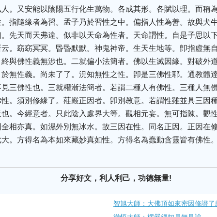
弘人。又安能以陰陽五行化生萬物。各成其形。各賦以理。而稱
性。指隨緣者為習。孟子乃於習性之中。偏指人性為善。故與犬
曰。先天而天弗違。似非以天命為性者。天命謂性。自是子思以
所云。窈窈冥冥。昬昬默默。神鬼神帝。生天生地等。卽指虛無
。終與佛性義無涉也。二就偏小法簡者。佛以生滅因緣。對破外
。於無性義。尚未了了。況知無性之性。卽是三佛性耶。通教體
不見三佛性也。三就權漸法簡者。若謂二種人有佛性。三種人無
佛性。須別修緣了。莊嚴正因者。卽別教意。若謂性雖並具三因
意也。今經意者。只此陰入處界大等。觀相元妄。無可指陳。觀
則全相亦真。如濕外別無冰水。故三因在性。同名正因。正因在
七大。方得名為本如來藏妙真如性。方得名為蠢動含靈皆有佛性
。
分享好文，利人利己，功德無量!
智旭大師：大佛頂如來密因修證了