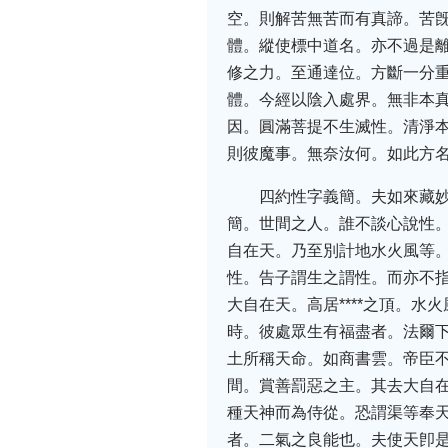
空。則解苦無苦而有真諦。苦
體。縱使標中道名。亦不過是
修之力。至通達位。方斷一分
體。今經以陰入處界。無非本
因。圓滿菩提不生滅性。清淨
則彼魔事。無奈汝何。如此方
四約性字義簡。夫如來藏
簡。世間之人。誰不談心說性
自在天。乃至別計地水火風等
性。告子謂生之謂性。而亦不
大自在天。高居****之頂。
時。彼處眾生有福盡者。法爾
土所稱天命。如商書雲。帝臣
間。賞善罰惡之主。其去大自
種天神而為侍從。恐謂渠等奉
者。二氣之良能也。夫使天卽