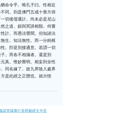
為猶命令乎。唯孔子曰。性相近
牛不同。則是佛門五戒十善方得
下一切後儒通計。尚未必是尼山
自然之道。頗與冥諦相類。何嘗
道性計。而愚法聲聞。但知諸法
達無生。知法無性。而一分鈍根
佛性。卽是別接通意。若謂一切
種子。而各不相攝者。還是別
性元真。惟妙覺明。相妄則全性
修。同名緣了。故九界陰入處界
。方是此經之正體也。就示悟
義諸菩薩萬行首楞嚴經文句玄