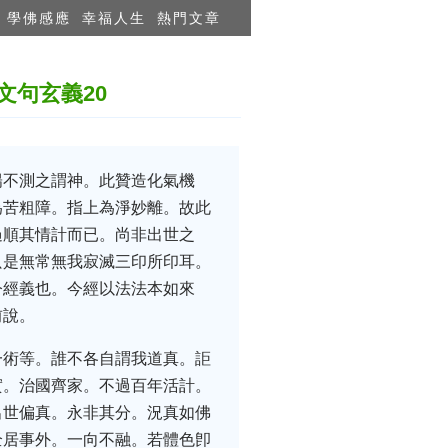
學佛感應
幸福人生
熱門文章
文句玄義20
陽不測之謂神。此贊造化氣機
為苦粗障。指上為淨妙離。故此
過順其情計而已。尚非出世之
只是無常無我寂滅三印所印耳。
今經義也。今經以法法本如來
前說。
一術等。誰不各自謂我道真。詎
實。治國齊家。不過百年活計。
出世偏真。永非其分。況真如佛
全居事外。一向不融。若體色卽