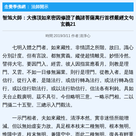
念覺學佛網
:
法師開示
智旭大師：大佛頂如來密因修證了義諸菩薩萬行首楞嚴經文句
玄義21
時間:2019/3/11 作者:清淨心
七明入體之門者。如來藏性。非情謂之所階。故曰。識心
分別計度。但有言說。都無實義。縱使超情離見。妙悟泠然。
譬得大宅。要因門入。經雲。彼人因指當應看月。則教是理
門。又雲。不如一日修無漏業。則行是理門。從教入者。是隨
信行。從行入者。是隨法行。或信行轉為法行。或法行轉為信
行。或以信行助法行。或以法行助信行。信法各有利鈍。具如
天台止觀廣明。茲不具引。今但略明三意。一略示門相。二以
門攝二十五聖。三總示入門觀法。
一示門相者。夫如來藏性。清淨本然。實非迷悟所能增
減。但以無始虛妄力故。具足根本枝末二種無明。根本無明。
惟障中道。枝末無明。兼障空中。而此二種無明。復各有輕重