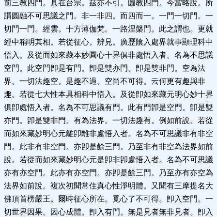
前三教四門。具在台宗。茲亦不引。圓教四門。今當略說。所
謂圓融不可思議之門。非一非四。而四而一。一門一切門。一
切門一門。經雲。十方薄伽梵。一路涅槃門。此之謂也。更就
經中稍明其相。若從征心。辨見。廣歷陰入處界就事顯理科中
悟入。及從而如來藏本妙圓心十界俱非處悟入者。名為不思議
空門。此空門卽是有門。卽是雙亦門。卽是雙非門。空為法
界。一切法趣空。是趣不過。空尚不可得。云何更有趣與非
趣。若從七大性本具相科中悟入。及從卽如來藏元明心妙十界
俱卽處悟入者。名為不可思議有門。此有門卽是空門。卽是雙
亦門。卽是雙非門。有為法界。一切法趣有。例如前說。若從
而如來藏妙明心元離卽離非處悟入者。名為不可思議非有非空
門。此非有非空門。亦卽是餘三門。乃至非有非空為法界如前
說。若從而如來藏妙明心元是卽非卽處悟入者。名為不可思議
亦有亦空門。此亦有亦空門。亦卽是餘三門。乃至亦有亦空為
法界如前說。複次初聞常住真心性淨明體。又聞有三摩提名大
佛頂首楞嚴王。爾時征心所在。覓心了不可得。卽入空門。一
切世界因果。因心成體。卽入有門。無是見者無非見者。卽入