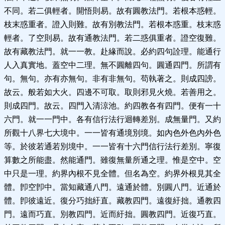
不同。若二俱輕者。開悟則易。故有圓教法門。若根本惑輕。
枝末惑重者。證入則難。故有別教法門。若根本惑重。枝末惑
輕者。了空則易。故有通教法門。若二惑俱重者。證空復難。
故有藏教法門。就一一教。赴緣而說。必約四句詮理。能通行
人入真實地。蓋空中二理。無不圓離四句。圓通四門。所謂有
句。無句。亦有亦無句。非有非無句。苟執著之。則成四謗。
故云。般若如大火。四邊不可取。取則邪見火燒。若善用之。
則成四門。故云。四門入清涼池。約四教各有四門。便有一十
六門。就一一門中。各有信行法行迴轉差別。成無量門。又約
所觀十八界七大境中。一一皆有通境別境。如內色外色內外色
等。於彼若通若別境中。一一皆有十六門信行法行差別。寧復
算數之所能盡。然能通門。雖復無量所通之理。惟是空中。空
中只是一理。約界內根不見全體。但名為空。約界外根見其全
體。卽空卽中。當知藏通八門。遠通於體。別圓八門。近通於
體。卽彼遠近。復分巧拙紆直。藏教四門。遠復紆拙。通教四
門。遠而巧直。別教四門。近而紆拙。圓教四門。近復巧直。