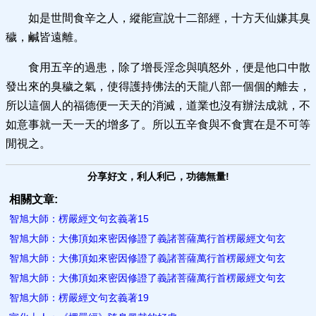
如是世間食辛之人，縱能宣說十二部經，十方天仙嫌其臭
穢，鹹皆遠離。
食用五辛的過患，除了增長淫念與嗔怒外，便是他口中散
發出來的臭穢之氣，使得護持佛法的天龍八部一個個的離去，
所以這個人的福德便一天天的消滅，道業也沒有辦法成就，不
如意事就一天一天的增多了。所以五辛食與不食實在是不可等
閒視之。
分享好文，利人利己，功德無量!
相關文章:
智旭大師：楞嚴經文句玄義著15
智旭大師：大佛頂如來密因修證了義諸菩薩萬行首楞嚴經文句玄
智旭大師：大佛頂如來密因修證了義諸菩薩萬行首楞嚴經文句玄
智旭大師：大佛頂如來密因修證了義諸菩薩萬行首楞嚴經文句玄
智旭大師：楞嚴經文句玄義著19