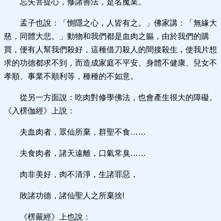
忘失菩提心，修諸善法，是名魔業。
孟子也說：「惻隱之心，人皆有之。」佛家講：「無緣大
慈，同體大悲。」動物和我們都是血肉之軀，由於我們的購
買，便有人幫我們殺好，這種借刀殺人的間接殺生，使我片想
求的功德都求不到，而造成家庭不平安、身體不健康、兒女不
孝順、事業不順利等，種種的不如意。
從另一方面說：吃肉對修學佛法，也會產生很大的障礙。
《入楞伽經》上說：
夫血肉者，眾仙所棄，群聖不食……
夫食肉者，諸天遠離，口氣常臭……
肉非美好，肉不清淨，生諸罪惡，
敗諸功德，諸仙聖人之所棄捨!
《楞嚴經》上也說：