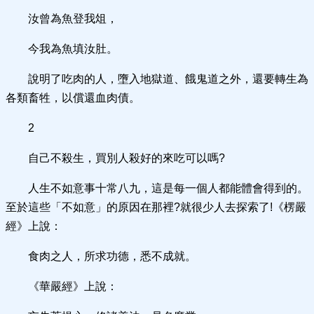
汝曾為魚登我俎，
今我為魚填汝肚。
說明了吃肉的人，墮入地獄道、餓鬼道之外，還要轉生為
各類畜牲，以償還血肉債。
2
自己不殺生，買別人殺好的來吃可以嗎?
人生不如意事十常八九，這是每一個人都能體會得到的。
至於這些「不如意」的原因在那裡?就很少人去探索了!《楞嚴
經》上說：
食肉之人，所求功德，悉不成就。
《華嚴經》上說：