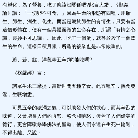
有孵化，為了營養，吃了應該沒關係吧?此言大錯，《顯識
論》講：「一切卵不可食。」因為生命的形態有四種，即胎
生、卵生、濕生、化生。而蛋是屬於卵生的有情生，只要有蛋
這個形體在，便有一個具體而微的生命存在，所謂「有情之心
識，靈妙不可思議」。因此，吃了一個蛋，就等於殺了一個眾
生的生命。這樣日積月累，所造的殺業也是非常嚴重的。
蔥、蒜、韭、洋蔥等五辛(葷)能吃嗎?
《楞嚴經》言：
諸眾生求三摩提，當斷世間五種辛食。此五種辛，熟食發
淫，生啖增恚。
可見五辛的穢濁之氣，可以助發人們的欲心，而其辛烈的
味道，又會增長人們的嗔怒。慾念和嗔怒，覆蓋了人們優美的
德行，更會障礙修學佛法的聖道，使人們永遠在生死中輪迴，
不得出離。又說：