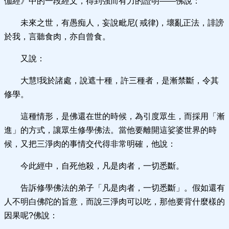
伽經》中的一段經文，得到強而有力的證明——佛說：
未來之世，有愚痴人，妄說毗尼( 戒律)，壞亂正法，誹謗
於我，言聽食肉，亦自曾食。
又說：
大慧!我於諸處，說遮十種，許三種者，是漸禁斷，令其
修學。
這種情形，是佛還在世的時候，為引度眾生，而採用「漸
進」的方式，讓眾生修學佛法。當他要離開這娑婆世界的時
候，又把三淨肉的事情交代得非常明確，他說：
今此經中，自死他殺，凡是肉者，一切悉斷。
告訴修學佛法的弟子「凡是肉者，一切悉斷」。假如還有
人不明白佛陀的旨意，而說三淨肉可以吃，那他要背什麼樣的
因果呢?佛說：