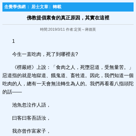
念覺學佛網
:
居士文章
:
轉載
佛教提倡素食的真正原因，其實在這裡​
時間:2019/3/11 作者:定英～蔣德英
1
今生一直吃肉，死了到哪裡去?
《楞嚴經》上說：「食肉之人，死墮惡道，受無量苦。」
惡道指的就是地獄道、餓鬼道、畜牲道。因此，我們知道一個
吃肉的人，總有一天會無法轉生為人的。我們再看看八指頭陀
的話——
池魚忽泣作人語，
曰客曰客吾語汝，
我亦曾作富家子，