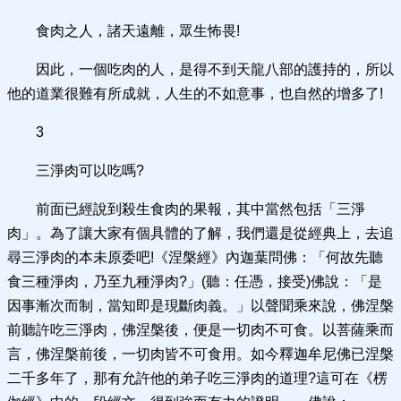
食肉之人，諸天遠離，眾生怖畏!
因此，一個吃肉的人，是得不到天龍八部的護持的，所以
他的道業很難有所成就，人生的不如意事，也自然的增多了!
3
三淨肉可以吃嗎?
前面已經說到殺生食肉的果報，其中當然包括「三淨
肉」。為了讓大家有個具體的了解，我們還是從經典上，去追
尋三淨肉的本未原委吧!《涅槃經》內迦葉問佛：「何故先聽
食三種淨肉，乃至九種淨肉?」(聽：任憑，接受)佛說：「是
因事漸次而制，當知即是現斷肉義。」以聲聞乘來說，佛涅槃
前聽許吃三淨肉，佛涅槃後，便是一切肉不可食。以菩薩乘而
言，佛涅槃前後，一切肉皆不可食用。如今釋迦牟尼佛已涅槃
二千多年了，那有允許他的弟子吃三淨肉的道理?這可在《楞