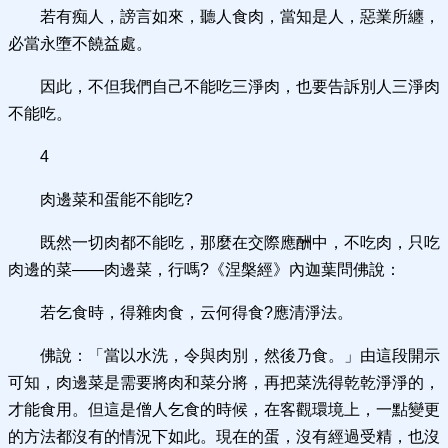
若有痴人，謗言如來，聽人食肉，當知是人，惡業所纏，
必當永墮不饒益處。
因此，不但我們自己不能吃三淨肉，也要告訴別人三淨肉
不能吃。
4
肉邊菜和蛋能不能吃?
既然一切肉都不能吃，那麼在交際應酬中，不吃肉，只吃
肉邊的菜——肉邊菜，行嗎?《涅槃經》內迦葉問佛說：
若乞食時，得雜肉食，云何得食?應清淨法。
佛說：「當以水洗，令與肉別，然後乃食。」由這段開示
可知，肉邊菜是需要將肉和菜分將，再把菜洗得乾乾淨淨的，
才能食用。但這是僧人乞食的時候，在客觀環境上，一點變更
的方法都沒有的情況下如此。現在的蛋，沒有經過受精，也沒