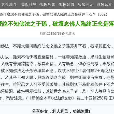
素食護生
戒除邪淫
佛教故事
佛教知識
法師開示
戒殺放生
：為什麼說不知佛法之子孫，破壞念佛人臨終正念是落井下石？（502）
麼說不知佛法之子孫，破壞念佛人臨終正念是落井
時間:2019/3/18 作者:藎木
佛法、不識大體與臨終助念之義之子孫落井下石，破壞其正念，
佛力故，雖素不信佛者直至臨終，一經善知識啟迪，果能生信發
。又既有善知識開導，啟其正信，又有助念，俾心得清淨，專致
終被不知佛法之子孫破壞其正念，以致不得往生者何限?王母之往
耳。若其子不知大體，與臨終助念之義，則未死而澡浴換衣，悲
得往生。唯證忍之人可不受其破壞，其餘則無不為此種落井下石
仍舊輪迴。故特明示損益，以祈世之為人子者，及一切人每見有
者，悉皆注意。(《新編全本印光法師文鈔》卷二十四第258頁 王
分享好文，利人利己，功德無量!