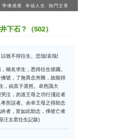
學佛感應
幸福人生
熱門文章
下石？（502）
以致不得往生。悲哉!哀哉!
願，稱名求生，悉得往生彼國。
於佛號，了無異念夾雜，故能得
生，由其子湛然、卓然識大
戀哭泣，勿道王母之功行淺近者
之孝所誤者。余幸王母之得助念
臨終者，皆如此助念，俾彼亡者
母汪太君往生記跋)