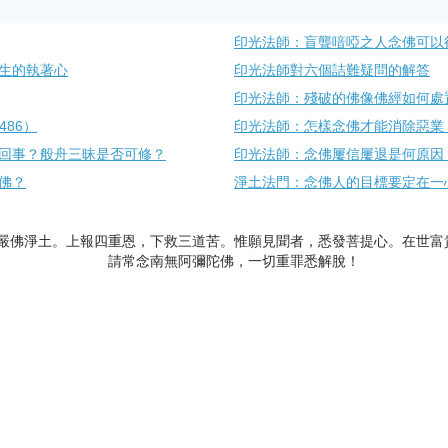
印光法師：盲聾喑啞之人念佛可以
生的執著心
印光法師對六個詰難疑問的解答
印光法師：殘破的佛像佛經如何處
486）
印光法師：怎樣念佛才能消除惡業，
回事？般舟三昧是否可修？
印光法師：念佛屢信屢退是何原因？
佛？
淨土法門：念佛人的目標要定在一
嚴佛淨土。上報四重恩，下救三道苦。惟願見聞者，悉發菩提心。在世富
請常念南無阿彌陀佛，一切重罪悉解脫！