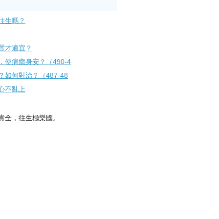
往生嗎？
置才適宜？
使病癒身安？（490-4
如何對治？（487-48
心不亂上
貴全，往生極樂國。