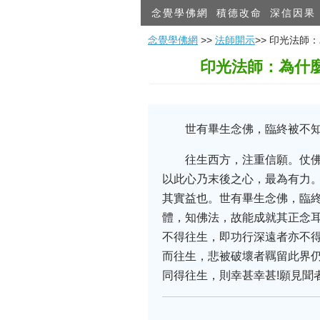
念覺學佛網
積德改命
深信因果
念覺學佛網
>>
法師開示
>> 印光法師
印光法師：為什
世有畢生念佛，臨終被不知
往生西方，注重信願。仗
以此心乃末後之心，最為有力
其實益也。世有畢生念佛，臨
體，知佛法，故能成就其正念
不得往生，即功行深遠者亦不
而往生，悲被破壞者羈留此界
同得往生，則幸甚幸甚!願見聞