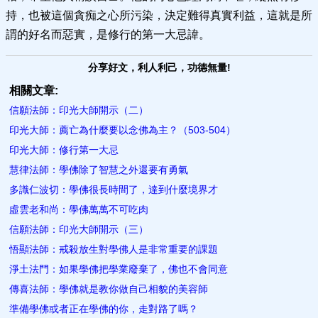
持，也被這個貪痴之心所污染，決定難得真實利益，這就是所
謂的好名而惡實，是修行的第一大忌諱。
分享好文，利人利己，功德無量!
相關文章:
信願法師：印光大師開示（二）
印光大師：薦亡為什麼要以念佛為主？（503-504）
印光大師：修行第一大忌
慧律法師：學佛除了智慧之外還要有勇氣
多識仁波切：學佛很長時間了，達到什麼境界​才
虛雲老和尚：學佛萬萬不可吃肉
信願法師：印光大師開示（三）
悟顯法師：戒殺放生對學佛人是非常重要的課題
淨土法門：如果學佛把學業廢棄了，佛也不會同意
傳喜法師：學佛就是教你做自己相貌的美容師
準備學佛或者正在學佛的你，走對路了嗎？