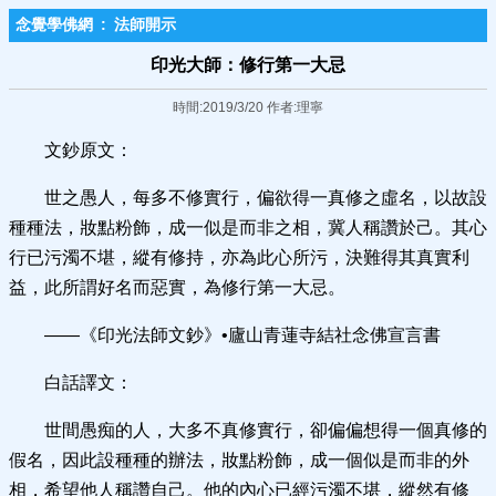
念覺學佛網
:
法師開示
印光大師：修行第一大忌
時間:2019/3/20 作者:理寧
文鈔原文：
世之愚人，每多不修實行，偏欲得一真修之虛名，以故設
種種法，妝點粉飾，成一似是而非之相，冀人稱讚於己。其心
行已污濁不堪，縱有修持，亦為此心所污，決難得其真實利
益，此所謂好名而惡實，為修行第一大忌。
——《印光法師文鈔》•廬山青蓮寺結社念佛宣言書
白話譯文：
世間愚痴的人，大多不真修實行，卻偏偏想得一個真修的
假名，因此設種種的辦法，妝點粉飾，成一個似是而非的外
相，希望他人稱讚自己。他的內心已經污濁不堪，縱然有修