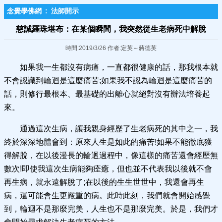
念覺學佛網
:
法師開示
慈誠羅珠堪布：在某個瞬間，我突然從生老病死中解​脫
時間:2019/3/26 作者:定英～蔣德英
如果我一生都沒有病痛，一直都很健康的話，那我根本就
不會認識到輪迴是這麼痛苦;如果我不認為輪迴是這麼痛苦的
話，則修行最根本、最基礎的出離心就絕對沒有辦法培養起
來。
通過這次生病，讓我親身經歷了生老病死的其中之一，我
終於深深地體會到：原來人生是如此的痛苦!如果不能徹底獲
得解脫，在以後漫長的輪迴過程中，像這樣的痛苦還會經歷無
數次!即使我這次生病能夠痊癒，但也並不代表我以後就不會
再生病，就永遠解脫了;在以後的生生世世中，我還會再生
病，還可能會生更嚴重的病。此時此刻，我們就會開始感覺
到，輪迴不是那麼完美，人生也不是那麼完美。於是，我們才