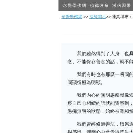
念覺學佛網
積德改命
深信因果
念覺學佛網
>>
法師開示
>> 達真堪布
我們雖然得到了人身，也
念、不能保存善念的話，就不
我們有時也有那麼一瞬間
間顯得極為明顯。
我們內心的無明愚痴就像
察自己心相續的話就能覺察到，
愚痴無明的狀態，始終被業和
我們曾經修過善法，積累過
很感恩，偶爾心中會覺得眾生太