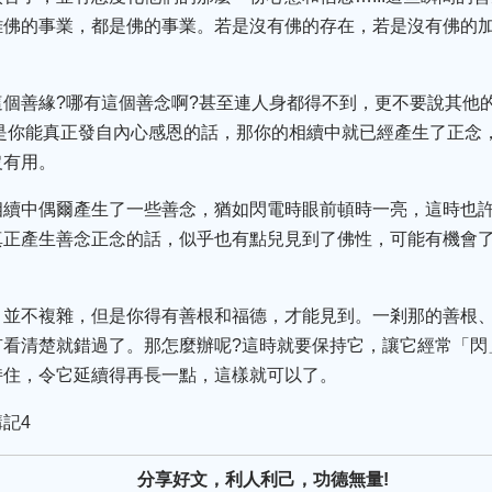
離佛的事業，都是佛的事業。若是沒有佛的存在，若是沒有佛的
。
個善緣?哪有這個善念啊?甚至連人身都得不到，更不要說其他
是你能真正發自內心感恩的話，那你的相續中就已經產生了正念
沒有用。
相續中偶爾產生了一些善念，猶如閃電時眼前頓時一亮，這時也
真正產生善念正念的話，似乎也有點兒見到了佛性，可能有機會
，並不複雜，但是你得有善根和福德，才能見到。一剎那的善根
有看清楚就錯過了。那怎麼辦呢?這時就要保持它，讓它經常「閃
持住，令它延續得再長一點，這樣就可以了。
記4
分享好文，利人利己，功德無量!