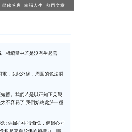
學佛感應
幸福人生
熱門文章
弱。相續當中若是沒有生起善
閃電，以此外緣，周圍的色法瞬
麼短暫。我們若是以正知正見觀
太不容易了!我們始終處於一種
念: 偶爾心中很慚愧，偶爾心裡
善念也是來自於佛的加持力。哪