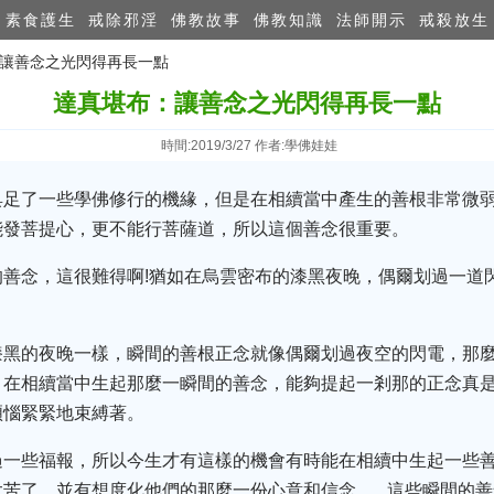
素食護生
戒除邪淫
佛教故事
佛教知識
法師開示
戒殺放生
：讓善念之光閃得再長一點
達真堪布：讓善念之光閃得再長一點
時間:2019/3/27 作者:學佛娃娃
具足了一些學佛修行的機緣，但是在相續當中產生的善根非常微
能發菩提心，更不能行菩薩道，所以這個善念很重要。
的善念，這很難得啊!猶如在烏雲密布的漆黑夜晚，偶爾划過一道
漆黑的夜晚一樣，瞬間的善根正念就像偶爾划過夜空的閃電，那
在相續當中生起那麼一瞬間的善念，能夠提起一剎那的正念真是
煩惱緊緊地束縛著。
一些福報，所以今生才有這樣的機會有時能在相續中生起一些善
苦了，並有想度化他們的那麼一份心意和信念…...這些瞬間的