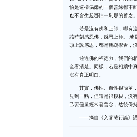
怕是這樣偶爾的一個善緣都不
也不會生起哪怕一剎那的善念
若是沒有佛和上師，哪有這
該時刻感恩佛，感恩上師。 若
頭上說感恩，都是鸚鵡學舌，
通過佛的福德力，我們的
全看清楚。同樣，若是相續中
沒有真正明白。
其實，佛性、自性很簡單
見到一點，但還是很模糊，沒
己要儘量經常發善念，然後保
——摘自《入菩薩行論》講