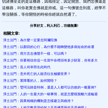
切諸佛全走的是這條路，因戒得定，因定開慧。我們念佛還是
這條路，叫你老實念佛就是持戒。這一句佛號念到底，經學不
學沒關係，等你開悟的時候你經就自然通了。
分享好文，利人利己，功德無量!
相關文章:
淨土法門：為什麼一定要念阿彌陀佛
淨土法門：以顏回的心行，為什麼不能轉變他多病短命的命運
淨土法門：用方言念佛聲不一樣，可以嗎？
淨土法門：你要相信你這一生當中命裡頭有多少財富，你有多大
淨土法門：吾人何幸而生此時代
淨土法門：意外死亡的人能否往生極樂世界？
淨土法門：業障重的人，如何開悟？
淨土法門：瑩珂法師是特例，還是人人都可以仿效的一般案例?
淨土法門：人的一生最大的一樁事情，就是怎麼樣脫離六道輪迴
淨土法門：因果相稱的機制是怎樣建立與維持？
淨土法門：人的定數是誰給的？不是佛菩薩也不是神明！