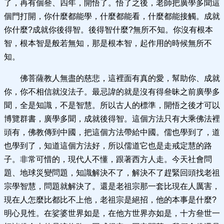
了，再有個叄、四年，開悟了。悟了之後，老師把廣學多聞這
個門打開，你什麼都能學，什麼都能看，什麼都能接觸。成就
你什麼?成就你後得智。後得智什麼?無所不知。你沒有根本
智，根本智是般若無知，那是根本智，起作用的時候無所不
知。
佛菩薩教人無盡的慈悲，這裡面有真的愛，幫助你、成就
你，你不相信就沒法子。最忌諱的就是沒有得叄昧之前廣學多
聞，全是知識，不是智慧。所以古人的標準，開悟之後才可以
博覽群書，廣學多聞，成就後得智。這個方法只有大乘佛法裡
頭有，佛教傳到中國，把這個方法帶給中國。儒也學到了，道
也學到了，知道這個方法好，所以儒道它也是走戒定慧的路
子。非常可惜的，現代人不懂，跟著西方人走。今天社會問
題、地球災變問題，知識解決不了，解決不了趕緊回頭找老祖
宗學智慧，問題就解決了。還是老祖宗那一套比現在人厲害，
現在人怎麼比都比不上他，老祖宗是絕招，他的本事是什麼?
明心見性。在娑婆世界如是，在他方世界亦如是，十方叄世一