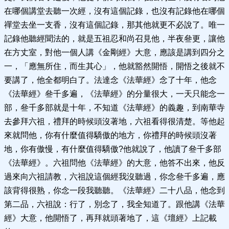
在哪個講堂去聽一次經，沒有這個記錄，也沒有記錄他在哪個
禪堂去坐一支香，沒有這個記錄，那其他就更不必說了。唯一
記錄他聽經聞法的，就是五祖忍和尚召見他，半夜叄更，讓他
在方丈室，對他一個人講《金剛經》大意，應該是講到四分之
一，「應無所住，而生其心」，他就豁然開悟，開悟之後就不
要講了，他全都明白了。法達念《法華經》念了十年，他念
《法華經》叄千多遍，《法華經》的分量很大，一天只能念一
部，叄千多部就是十年，不知道《法華經》的義趣，到南華寺
去參拜六祖，禮拜的時候頭沒著地，六祖看得很清楚。等他起
來就問他，你有什麼值得驕傲的地方，你禮拜的時候頭沒著
地，你有傲慢，有什麼值得驕傲?他就說了，他讀了叄千多部
《法華經》。六祖問他《法華經》的大意，他答不出來，他反
過來向六祖請教，六祖說這個經我沒聽過，你念叄千多遍，應
該背得很熟，你念一段我聽聽。《法華經》二十八品，他念到
第二品，六祖說：行了，別念了，我全知道了。跟他講《法華
經》大意，他開悟了，再拜就頭著地了，這《壇經》上記載