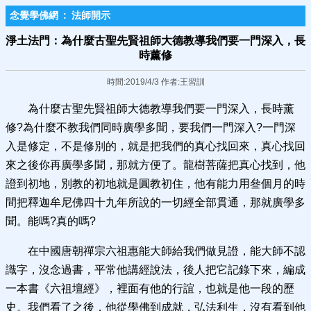
念覺學佛網
:
法師開示
淨土法門：為什麼古聖先賢祖師大德教導我們要一門深入，長
時薰修
時間:2019/4/3 作者:王習訓
為什麼古聖先賢祖師大德教導我們要一門深入，長時薰
修?為什麼不教我們同時廣學多聞，要我們一門深入?一門深
入是修定，不是修別的，就是把我們的真心找回來，真心找回
來之後你再廣學多聞，那就方便了。龍樹菩薩把真心找到，他
證到初地，別教的初地就是圓教初住，他有能力用叄個月的時
間把釋迦牟尼佛四十九年所說的一切經全部貫通，那就廣學多
聞。能嗎?真的嗎?
在中國唐朝禪宗六祖惠能大師給我們做見證，能大師不認
識字，沒念過書，平常他講經說法，後人把它記錄下來，編成
一本書《六祖壇經》，裡面有他的行誼，也就是他一段的歷
史。我們看了之後，他從學佛到成就，弘法利生，沒有看到他