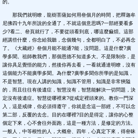
的。
那我們就明瞭，龍樹菩薩如何用叄個月的時間，把釋迦牟
尼佛四十九年所說的全通了，不就這個意思嗎?一部經要看多
少?看二、叄頁就行了，不要從頭看到底，哪這麼痲煩。這部
經講些什麼，你念給我聽，念個幾句，全都明白了，不必再念
了。《大藏經》叄個月能不能通?能，沒問題。這是什麼?廣
學多聞。祖師教我們，那個恩德不知道多大。不是限制你，是
讓你具足覺悟的能力，然後你再去看，一看就通達明瞭，沒有
這個能力不能廣學多聞。為什麼?廣學多聞你所學的是知識，
不是智慧。現在人講的知識，知識不管用，知識是非常狹隘
的，而且往往有後遺症，智慧沒有，智慧能解決一切問題，決
定沒有後遺症。智慧從哪裡來?從戒定裡頭來的。教你一門深
入，這是戒律，你必須得遵守，你就是念這一部經，不可以念
第二部，反覆的去念。目的在哪裡?目的是得定，讓你的心整
個定下來，心不會往外面跑，這是一種方法，是修定的方法。
一般人，中等根性的人，大概叄、四年，心真定下來，得叄昧