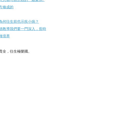
方修成的
為何往生前也示疾小病？
德教導我們要一門深入，長時
種境界
貴全，往生極樂國。