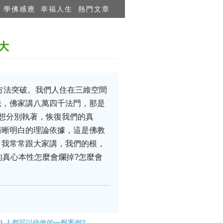
學佛感應
幸福人生
熱門文章
大
方法突破。我們人住在三維空間
法，佛家講八萬四千法門，那是
想分別執著，恢復我們的真
清晰明白的理論依據，這是佛教
。我常常跟大家講，我們的根，
的真心本性怎麼會爛掉?怎麼會
人人都可以仿效的一般案例?