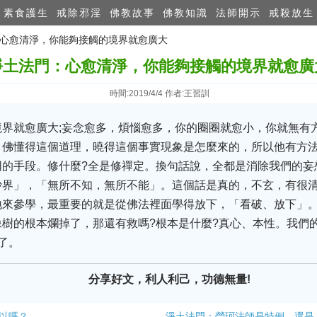
素食護生
戒除邪淫
佛教故事
佛教知識
法師開示
戒殺放生
門：心愈清淨，你能夠接觸的境界就愈廣大
淨土法門：心愈清淨，你能夠接觸的境界就愈廣
時間:2019/4/4 作者:王習訓
境界就愈廣大;妄念愈多，煩惱愈多，你的圈圈就愈小，你就無有
。佛懂得這個道理，曉得這個事實現象是怎麼來的，所以他有方
同的手段。修什麼?全是修禪定。換句話說，全都是消除我們的妄
沙界」，「無所不知，無所不能」。這個話是真的，不玄，有很
地來參學，最重要的就是從佛法裡面學得放下，「看破、放下」
樹的根本爛掉了，那還有救嗎?根本是什麼?真心、本性。我們
了。
分享好文，利人利己，功德無量!
以嗎？
淨土法門：瑩珂法師是特例，還是