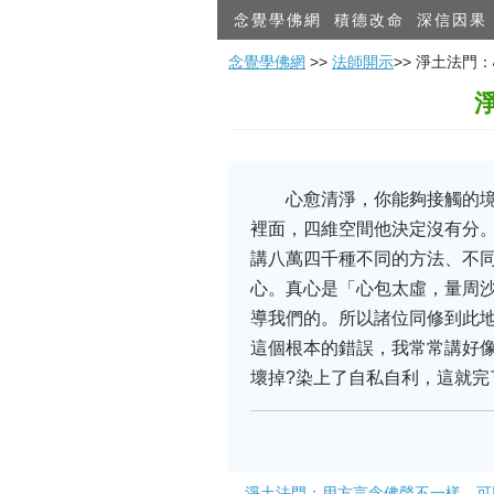
念覺學佛網
積德改命
深信因果
念覺學佛網
>>
法師開示
>> 淨土法
心愈清淨，你能夠接觸的
裡面，四維空間他決定沒有分
講八萬四千種不同的方法、不
心。真心是「心包太虛，量周
導我們的。所以諸位同修到此
這個根本的錯誤，我常常講好像
壞掉?染上了自私自利，這就完
淨土法門：用方言念佛聲不一樣，可