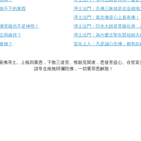
放不下的東西
淨土法門：念佛三昧就是在這個地
淨土法門：真念佛是心上真有佛！
佛菩薩也不是神明！
淨土法門：印光大師是菩薩化身，
立與維持？
淨土法門：為什麼古聖先賢祖師大
食物？
宣化上人：凡是誠心念佛，都有此
嚴佛淨土。上報四重恩，下救三道苦。惟願見聞者，悉發菩提心。在世富
請常念南無阿彌陀佛，一切重罪悉解脫！