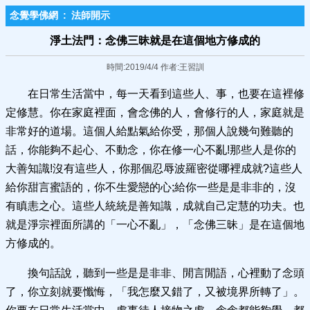
念覺學佛網
:
法師開示
淨土法門：念佛三昧就是在這個地方修成的
時間:2019/4/4 作者:王習訓
在日常生活當中，每一天看到這些人、事，也要在這裡修
定修慧。你在家庭裡面，會念佛的人，會修行的人，家庭就是
非常好的道場。這個人給點氣給你受，那個人說幾句難聽的
話，你能夠不起心、不動念，你在修一心不亂!那些人是你的
大善知識!沒有這些人，你那個忍辱波羅密從哪裡成就?這些人
給你甜言蜜語的，你不生愛戀的心;給你一些是是非非的，沒
有瞋恚之心。這些人統統是善知識，成就自己定慧的功夫。也
就是淨宗裡面所講的「一心不亂」，「念佛三昧」是在這個地
方修成的。
換句話說，聽到一些是是非非、閒言閒語，心裡動了念頭
了，你立刻就要懺悔，「我怎麼又錯了，又被境界所轉了」。