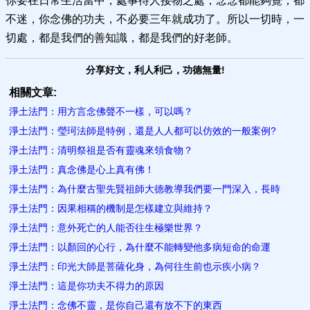
你要在日常生活當中，處事待人接物之處，念念都能夠覺，都
不迷，你念佛的功夫，不必要三年就成功了。所以一切時，一
切處，都是我們的善知識，都是我們的好老師。
分享好文，利人利己，功德無量!
相關文章:
淨土法門：用方言念佛聲不一樣，可以嗎？
淨土法門：瑩珂法師是特例，還是人人都可以仿效的一般案例?
淨土法門：清明祭祖是否有靈魂來領食物？
淨土法門：真念佛是心上真有佛！
淨土法門：為什麼古聖先賢祖師大德教導我們要一門深入，長時
淨土法門：因果相稱的機制是怎樣建立與維持？
淨土法門：意外死亡的人能否往生極樂世界？
淨土法門：以顏回的心行，為什麼不能轉變他多病短命的命運
淨土法門：印光大師是菩薩化身，為何往生前也示疾小病？
淨土法門：這是你功夫不得力的原因
淨土法門：念佛不靈，是你自己還有放不下的東西