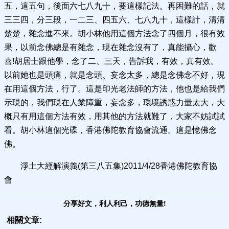
五，這五句，後面六七八九十，要這樣記法。再困難的話，就
三三四，分三段，一二三、四五六、七八九十，這樣計，清清
楚楚，雜念進不來。胡小林他用這個方法念了四個月，很有效
果，以前念佛總是有雜念，現在雜念沒有了，真能攝心，歡
喜!胡居士跟他學，念了二、三天，告訴我，有效，真有效。
以前她也是頭痛，就是念頭、妄念太多，總是念佛念不好，現
在用這個方法，行了。這是印光老法師的方法，他也是給我們
示現的，我們現在人業障重，妄念多，環境誘惑力量太大，大
概只有用這個方法有效，用其他的方法就難了，大家不妨試試
看。胡小林這個光碟，香港佛陀教育協會流通。這是憶佛念
佛。
淨土大經解演義(第三八五集)2011/4/28香港佛陀教育協
會
分享好文，利人利己，功德無量!
相關文章: