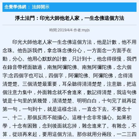
念覺學佛網
:
法師開示
淨土法門：印光大師他老人家，一生念佛這個方法
時間:2019/4/4 作者:myjs
印光大師他老人家一生念佛這個方法，他是計數，他不用
念珠。他告訴我們，拿念珠念佛分心，一方面念一方面手在
動，分心。他用心默默的計數，只計到十，他念得很慢，我們
在錄音帶裡面聽過，南無阿彌陀佛、南無阿彌陀佛，念六個
字;念四個字也可以，四個字，阿彌陀佛、阿彌陀佛，念得清
清楚楚。三個清楚最重要，耳朵聽得清清楚楚，注意聽，把這
個注意力集中，外面雜念就不會進來，數記得清楚，我這句佛
號是十句里的第幾聲，清清楚楚、明明白白，十句完了就再從
第一句，一句到十，就是這樣念法，一直念下去。不要念十
一、十二，那個反而不能攝心。這種十念非常攝心。如果初
學，十念有困難，念到後面就忘掉，雜念進來了。有雜念，不
算，從頭再來起，要用這個方法。那你就用分兩段，一二三四