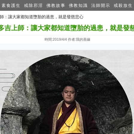
素食護生
戒除邪淫
佛教故事
佛教知識
法師開示
戒殺放生
吉上師：讓大家都知道墮胎的過患，就是發慈悲心
多吉上師：讓大家都知道墮胎的過患，就是發
時間:2019/4/4 作者:我的善緣