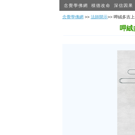
念覺學佛網
積德改命
深信因果
念覺學佛網
>>
法師開示
>> 呷絨多
呷絨