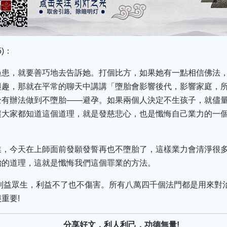
)：
過患，就要善巧地去告訴她。打個比方，如果她有一點相信佛法，
興趣，那就在平常的聊天中講講「墮胎會影響後代，影響家庭，
全有辦法做到不墮胎——避孕。如果兩個人決定不生孩子，就儘
讓大家都知道這個道理，就是發慈悲心，也是懺悔自己業力的一
，今天在上師面前發願發誓再也不墮胎了，這樣業力會清淨很多
胎的道理，這就是懺悔我們這個罪業的方法。
，利益眾生，利益不了也不傷害。所有八萬四千個法門都是用來對
重要!
分享好文，利人利己，功德無量!