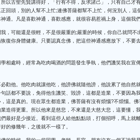
。所以古聖先賢講得好，「行有不得，反求諸己」，只有自己才
正回頭，別的人幫不上忙;連佛菩薩都幫不上忙，何況別人，這
靠神通。凡是喜歡神通，喜歡感應，就很容易惹禍上身，這個我
問我，可能還是很輕，不是很嚴重的;嚴重的時候，你自己就問不
易恢復你身體健康。只要認真念佛，把這些神通感應放下，不要
同學相處時，經常為吃肉喝酒的問題發生爭執，他們譏笑我在宣
不必勸他。他吃肉就讓他吃，他謗佛就隨他謗，他說累了他自然
一句話都不要說，免得他生譏笑、毀謗，這都是造業，不要因為
，這是真的。現在眾生都造業，佛菩薩有沒有煩惱?不煩惱。佛
的業造得更重。所以他來是慈悲，不來還是大慈大悲，這要懂，
我們最好是少接近。看到這些人給他點點頭，打個招呼，馬上就
好好的修幾年，之後就不一樣了。