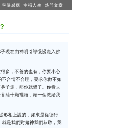
學佛感應
幸福人生
熱門文章
？
弟子現在由神明引導慢慢走入佛
實很多，不善的也有，你要小心
的不合情不合理，要求你做不如
著鼻子走，那你就錯了。你看夫
賢菩薩十願裡頭，頭一個教給我
從形相上說的，如來是從德行
，就是我們對鬼神我們恭敬，我