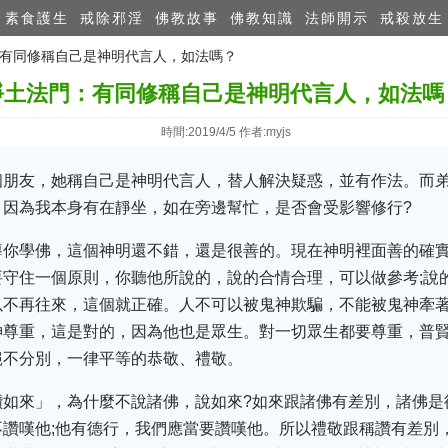
素食護生
戒除邪淫
佛教故事
佛教知識
法師開示
戒殺放生
門：有同修稱自己是神明代言人，如法嗎？
淨土法門：有同修稱自己是神明代言人，如法嗎
時間:2019/4/5 作者:myjs
個朋友，她稱自己是神明代言人，替人解決疑惑，並有作法。而
，因為我本身有在靜坐，如在旁邊幫忙，是否會受影響修行?
導你學佛，這個神明還不錯，還是很善的。現在神明裡面善的確
守住一個原則，你聽他所說的，說的合情合理，可以做參考;說
以不再往來，這個就正確。人不可以被鬼神欺騙，不能被鬼神牽
神尊重，這是對的，因為他也是眾生。對一切眾生都要尊重，普
絕不分別，一律平等的恭敬、禮敬。
讚如來」，為什麼不說諸佛，說如來?如來跟諸佛有差別，諸佛是
讚嘆他;他有德行，我們應當要讚嘆他。所以禮敬跟稱讚有差別