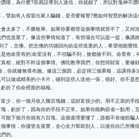
少讚嘆，為什麼?容易誤導別人迷信，你就錯了，所以對鬼神不讚
，譬如有人假冒出家人騙錢，是否要報警?應如何智慧的解決這
社會太多了，不勝枚舉。如果你要都管這個事情就管不了，又何
我們也造業了。像這些事情知道了，有些場合可以提一提，像講
看到了，念佛。把念佛的功德回向給這些造業的人，希望他能覺悟
是他命里有的;命里沒有，不但騙不到，搶都搶不到。命里有，
真相，絕對不幹這個事情。佛陀教導我們，你想得財富，要修財
壽，你就修無畏布施。修這三個因，必定得三個果報，這講得多
也可以做成精美的小卡片，碰到這些人送他一張，很好。你不是想
是虧折了你命裡面的福報。
財富少，你一個月收入幾百塊錢，這財富很少的。用不正當的手
百塊，虧折了，因為你的手段不正常。如果你能夠節省一點用，
，可能下個月你就有六百塊。這個道理要懂了，誰都不肯做欺騙
這個事情，你儘管去落實，全心全力幫助別人，以後你自己所獲
我們的。