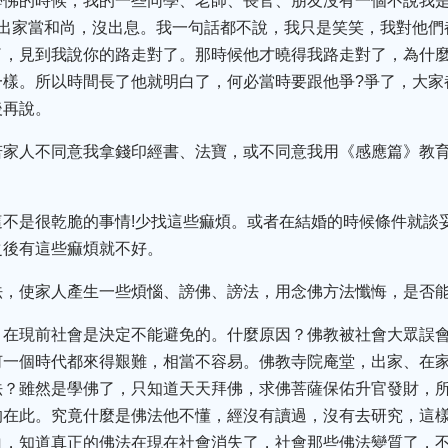
學佛的時候，我的一些同學、老師、長官、朋友沒有一個不說我
去出家當和尚，沒出息。我一句話都不說，我只是笑笑，我對他們
，見到我說你的路走對了。那時候他才曉得我路走對了，為什麼
一樣。所以時間長了他就明白了，何必當時要跟他爭?爭了，大家
後再說。
若家人不同意我拿錢印經書、法寶，或不同意我用《感應篇》教
這不是很乾脆的事情!少找這些痲煩。或者在結婚的時候條件就談
之後有這些痲煩就不好。
法，使家人產生一些煩惱、謗佛、謗法，用念佛方法懺悔，是否能
，在現前社會是決定不能避免的。什麼原因？佛教被社會大眾誤
何一個時代都來得艱難，相當不容易。佛教寺院庵堂，出家、在
法？雖然是學佛了，只知道天天拜佛，求佛菩薩保佑升官發財，
的在此。究竟什麼是佛法他不懂，經沒有讀過，沒有去研究，這
白，知道真正的佛法在現在社會消失了，社會那些佛法變質了，