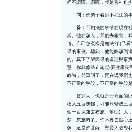
們不讚嘆。讚嘆，就是善神也
問：
佛弟子看到不如法的事
答：
不如法的事情在現在
當。他在騙人，我們去報警，
道。自己怎麼樣是如法?自己
果的事例。騙錢，他能夠騙到還
的。真正了解因果的道理與事實
慧，你就修法布施;你要健康長
教誨，簡單明了，實在講我們
不正當的手段，不正當的手段
貧窮人，也就是命裡面的
收入五百塊錢，可能只變成三
個一百塊錢去布施，幫助別人
楚，愈施愈多。你不要去擔心
像。這是佛菩薩、聖賢人教導