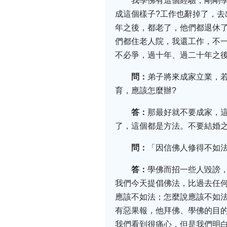
我學佛有這個經驗，剛剛
成這個樣子?工作也辭掉了，
年之後，都老了，他們都退休了
們都住老人院，我還工作，不
不必爭，過十年、過二十年之
問：
弟子將來成家立業，
育，應該怎麼辦?
答：
那最好就不要成家，
了，這個都是方法。不要結婚
問：
「因信佛人修得不如
答：
學佛而招一些人毀謗
我們今天提倡佛法，比過去任
應該不如法；怎麼說應該不如
有惡果報，他拜佛、學佛的目
我們看到很痛心，但是我們明