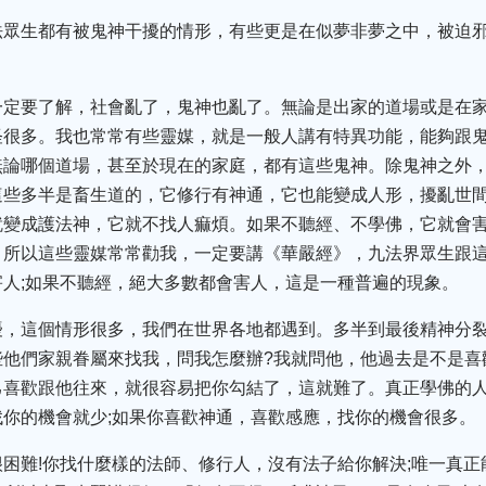
法眾生都有被鬼神干擾的情形，有些更是在似夢非夢之中，被迫
一定要了解，社會亂了，鬼神也亂了。無論是出家的道場或是在
怪很多。我也常常有些靈媒，就是一般人講有特異功能，能夠跟
無論哪個道場，甚至於現在的家庭，都有這些鬼神。除鬼神之外
這些多半是畜生道的，它修行有神通，它也能變成人形，擾亂世
就變成護法神，它就不找人痲煩。如果不聽經、不學佛，它就會
。所以這些靈媒常常勸我，一定要講《華嚴經》，九法界眾生跟
人;如果不聽經，絕大多數都會害人，這是一種普遍的現象。
擾，這個情形很多，我們在世界各地都遇到。多半到最後精神分
他們家親眷屬來找我，問我怎麼辦?我就問他，他過去是不是喜
己喜歡跟他往來，就很容易把你勾結了，這就難了。真正學佛的
你的機會就少;如果你喜歡神通，喜歡感應，找你的機會很多。
困難!你找什麼樣的法師、修行人，沒有法子給你解決;唯一真