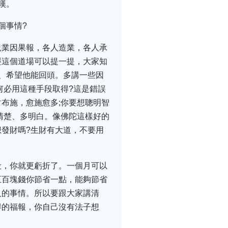
嘆。
個事情?
況業因果報，各人造業，各人承
經這個道場可以提一提，大家知
、希望他能回頭。多講一些因
何必用這種手段取得?這是錯誤
布施，愈施愈多;你要想聰明智
清楚、多明白。像佛陀這樣好的
發財嗎?生財有大道，不要用
段，你就更虧折了。一個月可以
五百塊錢你節省一點，能夠節省
人的事情。所以要跟大家講清
得的福報，你自己沒有法子想