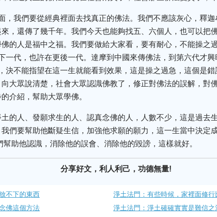
裡面，我們要從經典裡面去找真正的佛法。我們不應該灰心，釋迦
起來，還傳了幾千年。我們今天也能夠找五、六個人，也可以把
學佛的人是福中之福。我們要做給大家看，要有耐心，不能操之
底下一代，也許在更後一代。達摩到中國來傳佛法，到第六代才興
子，決不能指望在這一生就能看到效果，這是操之過急，這個是錯
」向大眾說清楚，社會大眾認識佛教了，修正對佛法的誤解，對
步的介紹，幫助大眾學佛。
淨土的人、發願求生的人、認真念佛的人，人數不少，這是過去生
我們要幫助他斷疑生信，加強他求願的願力，這一生當中決定成
們幫助他認識，消除他的誤會、消除他的毀謗，這樣就好。
分享好文，利人利己，功德無量!
放不下的東西
淨土法門：有些時候，家裡面修行
念佛這個方法
淨土法門：淨土確確實實是難信之