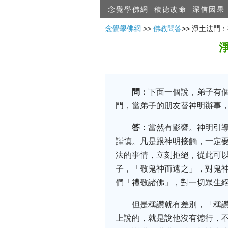
念覺學佛網
積德改命
深信因果
念覺學佛網
>>
佛教問答
>> 淨土法
問：
下面一個說，弟子有
門，當弟子的朋友替神明辦事
答：
當然有影響。神明引
謹慎。凡是跟神明接觸，一定要
法的事情，立刻拒絕，從此可
子，「敬鬼神而遠之」，對鬼
們「禮敬諸佛」，對一切眾生
但是稱讚就有差別，「稱
上說的，就是說他沒有德行，不