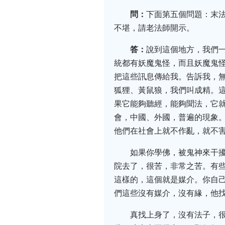
問：
下面第五個問題：末
不堪，請老法師開示。
答：
說到這個地方，我們
統都有妖魔鬼怪，而且妖魔鬼
把這些訊息傳給我。告訴我，
狐狸、黃鼠狼，我們叫成精。
果它能夠聽經，能夠聞法，它
會，中國、外國，普遍的現象
他們在社會上就不作亂，就不害
如果你學佛，被鬼神來干
院去了，很苦，非常之苦。有些
這樣的，這個就是媒介。你自
們這些沒有媒介，沒有緣，他找
真找上身了，沒有法子，很