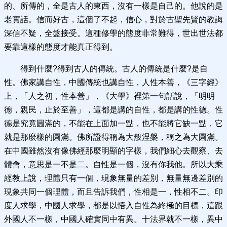
的、所傳的，全是古人的東西，沒有一樣是自己的。他說的是
老實話。信而好古，這個了不起，信心，對於古聖先賢的教誨
深信不疑，全盤接受。這種修學的態度非常難得，世出世法都
要靠這樣的態度才能真正得到。
得到什麼?得到古人的傳統。古人的傳統是什麼?是自
性。佛家講自性，中國傳統也講自性，人性本善，《三字經》
上，「人之初，性本善」，《大學》裡第一句話說，「明明
德，親民，止於至善」，這都是講的自性，都是講的性德。性
德是究竟圓滿的，不能在上面加一點，也不能將它缺一點，它
就是那麼樣的圓滿。佛所證得稱為大般涅槃，稱之為大圓滿。
在中國雖然沒有像佛經那麼明顯的字樣，我們細心去觀察、去
體會，意思是一不是二。自性是一個，沒有你我他。所以大乘
經教上說，理體只有一個，現象無量的差別，無量無邊差別的
現象共同一個理體，而且告訴我們，性相是一，性相不二。印
度人求學，中國人求學，都是以悟入自性為終極的目標，這跟
外國人不一樣，中國人確實同中有異。十法界就不一樣，異中