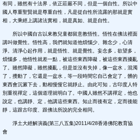
有同，雖然有十法界，依正莊嚴不同，但是一個自性。所以中
國人尊重聖賢就是尊重自性，凡是從自性所流露的那就是實
相，大乘經上講諸法實相，就是真如、就是自性。
所以中國自古以來教兒童都留意教悟性。悟性在佛法裡面
講叫做覺性。悟性高，我們就知道他煩惱少、雜念少，心清
淨。清淨心起作用，就是悟性、就是覺性。妄念多，欲望多，
煩惱多，他悟性就差一點，被這些東西障礙，被這些東西擾亂
了。雖然障礙，雖然擾亂，但是並沒有失掉，像一盆水，混濁
了，攪動了，它還是一盆水，等一段時間它自己會定了，髒的
東西會沉澱下去，動相慢慢它就靜止。由此可知，古印度人特
別重視禪定，這個道理就明白了。中國人雖然不講禪定，他也
說定，也講靜、定，他講這些東西。知止而後有定，定而後能
靜，這跟古印度、跟佛法所說的完全相同。
淨土大經解演義(第三八五集)2011/4/28香港佛陀教育協
會