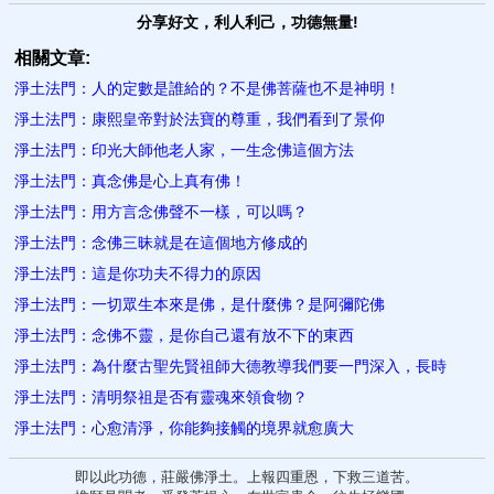
分享好文，利人利己，功德無量!
相關文章:
淨土法門：人的定數是誰給的？不是佛菩薩也不是神明！
淨土法門：康熙皇帝對於法寶的尊重，我們看到了景仰
淨土法門：印光大師他老人家，一生念佛這個方法
淨土法門：真念佛是心上真有佛！
淨土法門：用方言念佛聲不一樣，可以嗎？
淨土法門：念佛三昧就是在這個地方修成的
淨土法門：這是你功夫不得力的原因
淨土法門：一切眾生本來是佛，是什麼佛？是阿彌陀佛
淨土法門：念佛不靈，是你自己還有放不下的東西
淨土法門：為什麼古聖先賢祖師大德教導我們要一門深入，長時
淨土法門：清明祭祖是否有靈魂來領食物？
淨土法門：心愈清淨，你能夠接觸的境界就愈廣大
即以此功德，莊嚴佛淨土。上報四重恩，下救三道苦。