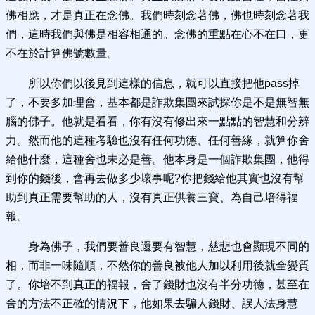
佛相應，才是真正在念佛。我們時刻念著佛，佛也時刻念著我
們，這時我們與佛是相容相通的。念佛的重點在心不在口，更
不在於計算佛號數量。
所以你們以後見到這樣的信息，就可以直接把他pass掉
了，不要多加理會，基本都是詐欺集團來試探你是不是無智無
腦的佛子。他就是看看，你有沒有修出來一點點的智慧和分辨
力。然而他的這種考驗也沒有任何功德、任何善緣，就算你舍
給他什麼，這種舍也未必是善。他本身是一個詐欺集團，他得
到你的錢後，會再去做多少壞事呢?你把錢給他其實也沒有幫
助到真正需要幫助的人，沒有真正供養三寶、為自己培得福
報。
身為佛子，我們要善良還要有智慧，慈悲也會顯現不同的
相，而非一味隨順，不然你的善良被他人加以利用後就全變質
了。你培不到真正的福報，舍了錢財也沒有半分功德，甚至在
舍的方法不正確的情況下，他如果去騙人錢財、誤人法身慧