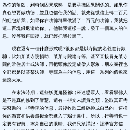
為你的幫凶，到時候因果成熟，是要承擔因果關係的。如果你
真心想要做功德，並且也信任我的話。就先從微信上轉二百元
的紅包給我，如果你在功德群里做滿了二百元的功德，我就把
這二百塊錢返還給你」。他聽我這樣一說，發了一個罵人的信
息。沒等我再回復，就已經把我拉黑了。
現在還有一種什麼形式呢?很多都是以寺院的名義進行欺
騙，比如某某寺院捐助、某某寺院建寺等。甚至直接冒充某寺
院的常住居士或法師，再把頭像設定成僧人形象，朋友圈裡也
全部都是以某某法師、寺院為主的信息，用這一系列的假象來
迷惑大眾。
在末法時期，這些妖魔鬼怪都出來迷惑眾人，看看學佛人
是不是真的修到了智慧。還有一些文末讚賞之類，盜取真正需
要幫助的一些寺院的信息，最後收款二維碼換成自己的，這樣
你的讚賞和供養最後全都進入了騙子囊中。所以，行善時也一
定要有智慧，擦亮自己的眼睛。我們只須謹記：認準官方信