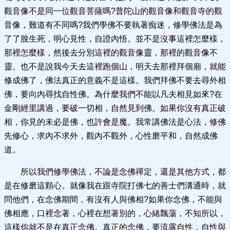
觀音像不是同一位觀音菩薩嗎?普陀山的觀音像和觀音寺的觀
音像，難道有不同嗎?我們學佛不要執著痴迷，修學佛法是為
了了脫生死，明心見性，自證內悟。並不是沒事這裡怎麼樣，
那裡怎麼樣，然後去分別這裡的觀音像靈，那裡的觀音像不
靈。也不是說我今天去這裡跑個山，明天去那裡拜個廟，就能
修成佛了，佛法真正的意義不是這樣。我們拜佛不要去尋外相
佛，要向內尋找自性佛。為什麼我們不能以凡夫相見如來?在
金剛經里講過，要破一切相，自然見到佛。如果你沒有真正破
相，你見的未必是佛，也許會是魔。我常講佛法是心法，修佛
先修心，求內不求外，觀內不觀外，心性磨平和，自然成佛
道。
所以我們修學佛法，不論是念佛禪定，還是其他方式，都
是在修磨這顆心。就像我在跟寺院打佛七的善士們溝通時，就
問他們，在念佛期間，有沒有人與佛相?如果你念佛，不能與
佛相應，口裡念著，心裡在想著別的，心緒飄蕩，不知所以，
這樣你就不是在真正念佛。真正的念佛，要流露自性，自性與