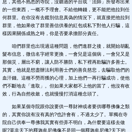
息，其他不熟悉的寺院，沒聽過的平台或「法師」所發布出來
的一些東西，一概不予理會。不給他轉錢，更不能把他拉到任
何群里。在你沒有去鑑別信息真偽的情況下，就直接把他拉到
群里，他如果收了群里善信供養的紅包或私下對他人行騙，這
樣因果關係成熟之時，你是否要承擔部分責任。
咱們群里也出現過這種問題，他們進群之後，就開始胡亂
髮布信息，微信名字經常更換，一會兒是這個病，一會兒又是
那個災，層出不窮，讓人防不勝防，私下裡再欺騙許多善士。
其實，他就是想盡辦法利用善士們的善良慈悲，去騙取他們的
血汗錢。這種不勞而獲的心理，加上他們一再行騙成功，使他
們不斷地去「進取」。但如果大家都不上他的當了，他沒有收
效，行為自然收斂，也就慢慢打消這種念頭了。
如果某個寺院跟你說要供一尊財神或者要供哪尊佛像之類
的，其實你說有沒有真的?也許會有，不過太少了。單獨在寺
院自己供奉一尊佛我其實有些弄不明白，為什麼要這樣去做
呢?莫非天下的釋迦牟尼佛像不是同一個釋迦牟尼佛?天下的