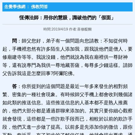
念覺學佛網
:
佛教問答
恆傳法師：用你的慧眼，識破他們的「假面」
時間:2019/4/19 作者:喜修醍醐
問
：師父您好，弟子有一個問題向您請教：不知從何時
起，手機裡忽然有許多陌生人添加我，跟我說他們是僧人，要
修廟建寺等等。我說沒錢，他們就說為我在廟裡供一尊財神
等，還有說專門為我供一尊地藏菩薩，每尊多少錢這樣。請師
父告訴我這是怎麼回事?阿彌陀佛。
答
：你所提到的這個問題是最近一年多來發生的相對頻
繁、密集的一種社會現象。有時候師父手機上都會收到幾個諸
如此類的推送信息。這些推送信息的人基本都不是熟人推薦
的，他們大部分都是通過群聊來添加的。其實只要你細心觀察
就會發現，這些都是一些詐欺手段而已，相較於以前的欺詐手
段，他們又進一步做了提高。以前多是先添加你的微信，跟你