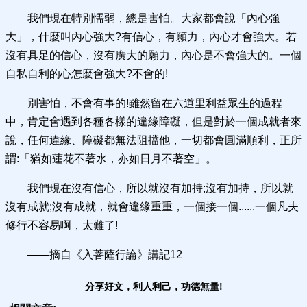
我們現在特別懦弱，總是害怕。大家都會說「內心強
大」，什麼叫內心強大?有信心，有願力，內心才會強大。若
沒有具足的信心，沒有廣大的願力，內心是不會強大的。一個
自私自利的心怎麼會強大?不會的!
別害怕，不會有事的!雖然留在六道里利益眾生的過程
中，肯定會遇到各種各樣的違緣障礙，但是對於一個成就者來
說，任何違緣、障礙都無法阻擋他，一切都會圓滿順利，正所
謂:「猶如蓮花不著水，亦如日月不著空」。
我們現在沒有信心，所以就沒有加持;沒有加持，所以就
沒有成就;沒有成就，就會違緣重重，一個接一個......一個凡夫
修行不容易啊，太難了!
——摘自《入菩薩行論》講記12
分享好文，利人利己，功德無量!