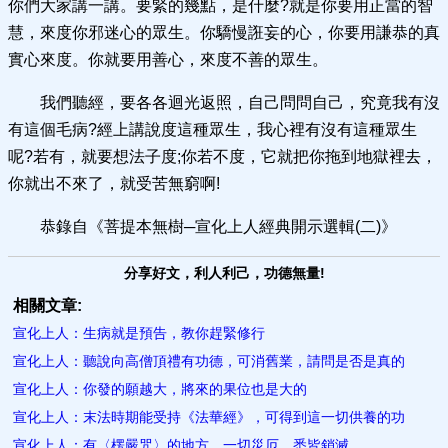
你們大家講一講。要緊的幾點，是什麼?就是你要用正當的智
慧，來度你邪迷心的眾生。你驕慢誑妄的心，你要用謙恭的真
實心來度。你就要用善心，來度不善的眾生。
我們聽經，要各各迴光返照，自己問問自己，究竟我有沒
有這個毛病?經上講說度這種眾生，我心裡有沒有這種眾生
呢?若有，就要想法子度;你若不度，它就把你拖到地獄裡去，
你就出不來了，就受苦無窮啊!
恭錄自《菩提本無樹─宣化上人經典開示選輯(二)》
分享好文，利人利己，功德無量!
相關文章:
宣化上人：生病就是預告，教你趕緊修行
宣化上人：聽說向高僧頂禮有功德，可消舊業，請問是否是真的
宣化上人：你發的願越大，將來的果位也是大的
宣化上人：末法時期能受持《法華經》，可得到這一切供養的功
宣化上人：有〈楞嚴咒〉的地方，一切災厄、悉皆銷滅