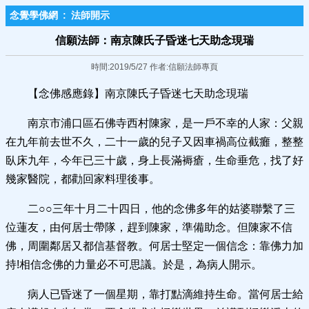
念覺學佛網
:
法師開示
信願法師：南京陳氏子昏迷七天助念現瑞
時間:2019/5/27 作者:信願法師專頁
【念佛感應錄】南京陳氏子昏迷七天助念現瑞
南京市浦口區石佛寺西村陳家，是一戶不幸的人家：父親
在九年前去世不久，二十一歲的兒子又因車禍高位截癱，整整
臥床九年，今年已三十歲，身上長滿褥瘡，生命垂危，找了好
幾家醫院，都勸回家料理後事。
二○○三年十月二十四日，他的念佛多年的姑婆聯繫了三
位蓮友，由何居士帶隊，趕到陳家，準備助念。但陳家不信
佛，周圍鄰居又都信基督教。何居士堅定一個信念：靠佛力加
持!相信念佛的力量必不可思議。於是，為病人開示。
病人已昏迷了一個星期，靠打點滴維持生命。當何居士給