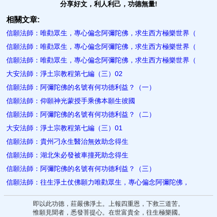
分享好文，利人利己，功德無量!
相關文章:
信願法師：唯勸眾生，專心偏念阿彌陀佛，求生西方極樂世界（
信願法師：唯勸眾生，專心偏念阿彌陀佛，求生西方極樂世界（
信願法師：唯勸眾生，專心偏念阿彌陀佛，求生西方極樂世界（
大安法師：淨土宗教程第七編（三）02
信願法師：阿彌陀佛的名號有何功德利益？（一）
信願法師：仰願神光蒙授手乘佛本願生彼國
信願法師：阿彌陀佛的名號有何功德利益？（二）
大安法師：淨土宗教程第七編（三）01
信願法師：貴州刁永生醫治無效助念得生
信願法師：湖北朱必發被車撞死助念得生
信願法師：阿彌陀佛的名號有何功德利益？（三）
信願法師：往生淨土仗佛願力唯勸眾生，專心偏念阿彌陀佛，
即以此功德，莊嚴佛淨土。上報四重恩，下救三道苦。
惟願見聞者，悉發菩提心。在世富貴全，往生極樂國。