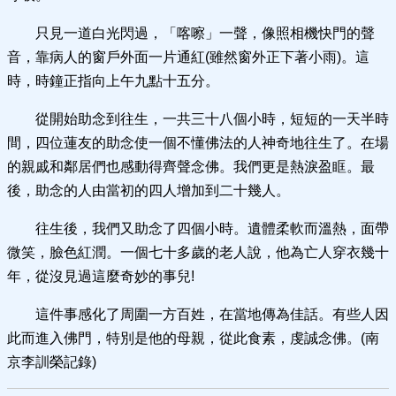
只見一道白光閃過，「喀嚓」一聲，像照相機快門的聲
音，靠病人的窗戶外面一片通紅(雖然窗外正下著小雨)。這
時，時鐘正指向上午九點十五分。
從開始助念到往生，一共三十八個小時，短短的一天半時
間，四位蓮友的助念使一個不懂佛法的人神奇地往生了。在場
的親戚和鄰居們也感動得齊聲念佛。我們更是熱淚盈眶。最
後，助念的人由當初的四人增加到二十幾人。
往生後，我們又助念了四個小時。遺體柔軟而溫熱，面帶
微笑，臉色紅潤。一個七十多歲的老人說，他為亡人穿衣幾十
年，從沒見過這麼奇妙的事兒!
這件事感化了周圍一方百姓，在當地傳為佳話。有些人因
此而進入佛門，特別是他的母親，從此食素，虔誠念佛。(南
京李訓榮記錄)