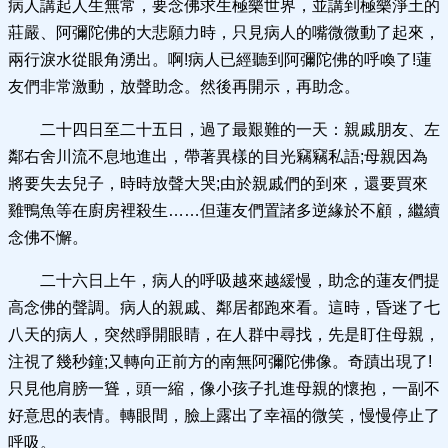
病人講起人生無常，要念佛求生極樂世界，並講到極樂淨土的
莊嚴、阿彌陀佛的大悲願力時，只見病人的嘴微微動了起來，
兩行淚水從眼角湧出。啊!病人已經聽到阿彌陀佛的呼喚了!蓮
友們非常激動，放聲助念。然後再開示，再助念。
二十四日至二十五日，過了最艱難的一天：親戚朋友、左
鄰右舍川流不息地進出，帶著異樣的目光竊竊私語;母親因為
將要失去兒子，時時放聲大哭;由於親戚們的到來，還要買來
雞鴨魚等在廚房裡殺生……但蓮友們置諸多逆緣於不顧，繼續
念佛不懈。
二十六日上午，病人的呼吸越來越緩慢，助念的蓮友們提
高念佛的聲調。病人的親戚、鄰居都跑來看。這時，昏迷了七
八天的病人，突然睜開眼睛，在人群中尋找，先是盯住母親，
注視了幾秒鐘;又轉向正前方的南無阿彌陀佛像。奇蹟出現了!
只見他肩膀一聳，頭一縮，像小孩子扎進母親的懷抱，一副不
好意思的表情。轉眼間，臉上露出了幸福的微笑，慢慢停止了
呼吸。