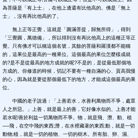
為菩薩是「有上士」，在他上邊還有比他高的。佛是「無上
士」，沒有再比他高的了。
無上正等正覺，這就是「圓滿菩提，歸無所得」，得到
「三覺圓，萬德備」，所以得到沒有再比他高上的這種正等正
覺。只有佛才可以稱這個名號，其餘的菩薩和羅漢都不能稱
的，這果位是最高的一種果位。這個最高的果位怎麼樣成就
的?是不是從最高的地方成就的呢?不是的，是從最低那個地
方成的。你修道的時候，切記不要有一種自滿的心、貢高我慢
的心，因為就是要從那個最低下的地方，才能成這個最高的果
位。
中國的老子說過：「上善若水，水善利萬物而不爭，處眾
人之所惡。」上善，就是最上的善，它好像水似的。上善才能
若水呢!善於利益一切萬物而不爭。物，就是飛、潛、動、植
──飛，在空中飛的東西;潛，在水裡藏著的東西;動，就是一切
動物;植，就是一切的植物、一切的樹木。所有胎、卵、濕、