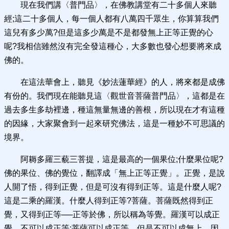
現在我們講〈普門品〉，在佛教講堂有二十多個人來聽
經;這二十多個人，每一個人都有八萬四千眾生，你算算我們
這兒有多少萬?但是這多少萬是不是都發無上正等正覺的心
呢?我相信雖然沒有完全發這種心，大多數也發心想要將來成
佛的。
在這法華會上，聽見《妙法蓮華經》的人，將來都是成佛
有份的。我們現在能聽見這〈觀世音菩薩普門品〉，這都是在
過去多生多劫裡邊，種這無量無邊的善根，所以現在才有這種
的因緣，大家聚會到一起來研究佛法，這是一種妙不可思議的
境界。
阿耨多羅三藐三菩提，這是最高的一個果位;什麼果位呢?
佛的果位、佛的覺位，翻譯成「無上正等正覺」。正覺，是說
人開了悟，得到正覺，但是可沒有得到正等。這是什麼人呢?
這是二乘的羅漢。什麼人得到正等?菩薩。菩薩既然得到正
覺，又得到正等──正等於佛，所以稱為等覺。羅漢可以成正
覺，不可以成正等;菩薩可以成正等，但是不可以成無上。因