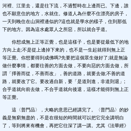
河裡、江里去，還是往下流，不過暫時在上邊而已。下邊，誰
也不願意住的地方，水就住。修道人為什麼不住漂亮的房子，
一天到晚住在山洞裡邊似的?這也就是學水的樣子，住到那低
下的地方。因為這水處眾人之所惡，所以就合乎道。
你想成無上正等正覺，也是這樣子，也是要從最低下的地
方向上走;不是從上邊掉下來的，也不是一生起就得到無上正
等正覺。你想要得到成佛嗎?先要把這個眾生做好了;就是無論
做什麼事情，都要往善的方面去做，不要向惡的方面去做，所
謂「擇善而從，不善而改」，善的道路，就要去做;不善的道
路，就要改了它。要改過自新，要「是道則進，非道則退」;
合乎道就向前去做，不合乎道就向後退，這樣才能得到無上正
等正覺。
這〈普門品〉，大略的意思已經講完了。〈普門品〉的妙
義是無窮無盡的，不是在很短的時間就可以把它完全講明白
了，等到將來有機會，再把它往深了講一講。尤其《法華經》