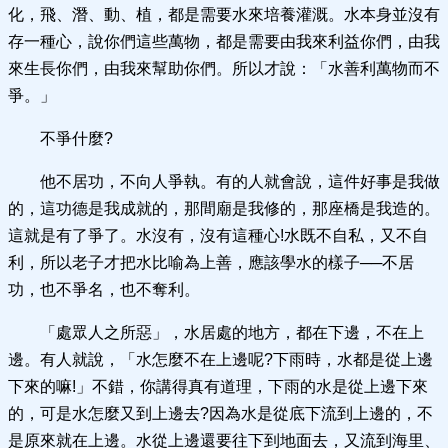
化，飛、潛、動、植，都是需要水來培養灌溉。水本身並沒有
存一種心，說你們這些萬物，都是需要由我來利益你們，由我
來生長你們，由我來幫助你們。所以才說：「水善利萬物而不
爭。」
不爭什麼?
他不居功，不向人爭執。有的人就會說，這件好事是我做
的，這功德是我成就的，那間廟是我修的，那座橋是我造的。
這就是有了爭了。水沒有，沒有這種心!水既不自私，又不自
利，所以老子才把水比喻為上善，應該學水的樣子──不居
功，也不爭名，也不奪利。
「處眾人之所惡」，水居處的地方，都在下邊，不在上
邊。有人就說，「水怎麼不在上邊呢?下雨時，水都是從上邊
下來的嘛!」不錯，你講得真有道理，下雨的水是從上邊下來
的，可是水怎麼又到上邊去?因為水是從底下流到上邊的，不
是原來就在上邊。水從上邊還要往下到地面去，又流到海里、