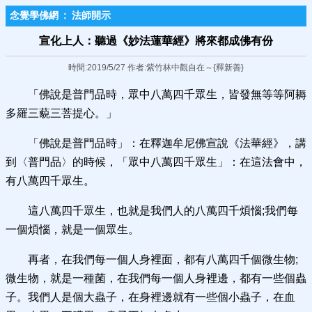
念覺學佛網
:
法師開示
宣化上人：聽過《妙法蓮華經》將來都成​佛有份
時間:2019/5/27 作者:紫竹林中觀自在～{釋新善}
「佛說是普門品時，眾中八萬四千眾生，皆發無等等阿耨
多羅三藐三菩提心。」
「佛說是普門品時」：在釋迦牟尼佛宣說《法華經》，講
到〈普門品〉的時候，「眾中八萬四千眾生」：在這法會中，
有八萬四千眾生。
這八萬四千眾生，也就是我們人的八萬四千煩惱;我們每
一個煩惱，就是一個眾生。
再者，在我們每一個人身裡面，都有八萬四千個微生物;
微生物，就是一種菌，在我們每一個人身裡邊，都有一些個蟲
子。我們人是個大蟲子，在身裡邊就有一些個小蟲子，在血