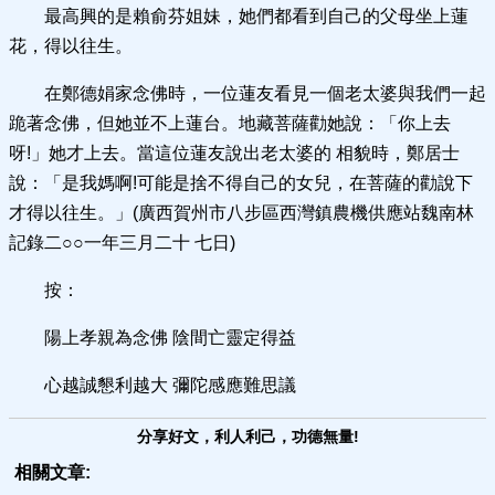
最高興的是賴俞芬姐妹，她們都看到自己的父母坐上蓮
花，得以往生。
在鄭德娟家念佛時，一位蓮友看見一個老太婆與我們一起
跪著念佛，但她並不上蓮台。地藏菩薩勸她說：「你上去
呀!」她才上去。當這位蓮友說出老太婆的 相貌時，鄭居士
說：「是我媽啊!可能是捨不得自己的女兒，在菩薩的勸說下
才得以往生。」(廣西賀州市八步區西灣鎮農機供應站魏南林
記錄二○○一年三月二十 七日)
按：
陽上孝親為念佛 陰間亡靈定得益
心越誠懇利越大 彌陀感應難思議
分享好文，利人利己，功德無量!
相關文章: