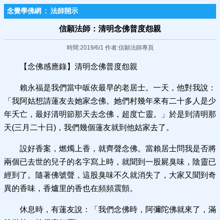
念覺學佛網
:
法師開示
信願法師：清明念佛普度怨親
時間:2019/6/1 作者:信願法師專頁
【念佛感應錄】清明念佛普度怨親
賴永福是我們當中皈依最早的老居士。一天，他對我說：
「我阿姑想請蓮友去她家念佛。她們村幾年來有二十多人是少
年夭亡，最好清明節那天去念佛，超度亡靈。」於是到清明那
天(三月二十日)，我們幾個蓮友就到他姑家去了。
設好香案，燃燭上香，就齊聲念佛。當賴居士問我是否將
兩個已去世的兒子的名字寫上時，就聞到一股屍臭味，陰靈已
經到了。隨著佛號聲，這股臭味不久就消失了，大家又聞到奇
異的香味，香爐里的香也在頻頻震顫。
休息時，有蓮友說：「我們念佛時，阿彌陀佛就來了，滿