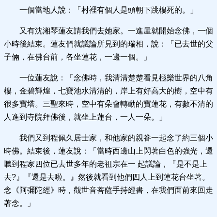
一個當地人說：「村裡有個人是頭朝下跳樓死的。」
又有沈湘琴蓮友請我們去她家。一進屋就開始念佛，一個
小時後結束。蓮友們就議論所見到的瑞相，說：「已去世的父
子倆，在佛台前，各坐蓮花，一邊一個。」
一位蓮友說：「念佛時，我清清楚楚看見極樂世界的八角
樓，金碧輝煌，七寶池水清清的，岸上有好高大的樹，空中有
很多寶塔。三聖來時，空中有朵會轉動的寶蓮花，有數不清的
人進到寺院拜佛後，就坐上蓮台，一人一朵。」
我們又到程佩久居士家，和他家的親眷一起念了約三個小
時佛。結束後，蓮友說：「當時西邊山上閃著白色的強光，還
聽到程家四位已去世多年的老祖宗在一 起議論，『是不是上
去?』『還是去啦。』然後就看到他們四人上到蓮花台坐著。
念《阿彌陀經》時，觀世音菩薩手持經書，在我們面前來回走
著念。」