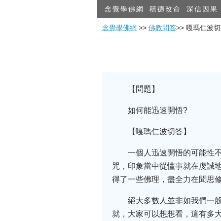
念覺學佛網
積德改命
深信因果
念覺學佛網
>>
佛教問答
>> 嘎瑪仁波
【問題】
如何能迅速開悟?
【嘎瑪仁波切答】
一個人迅速開悟的可能性
咒，印象當中從懂事就在虔誠
得了一些佛理，盡全力在聞思
絕大多數人並非如我們一
就，大家可以想想看，這有多大