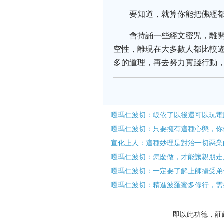
要知道，就算你能把佛經
會持誦一些經文密咒，離
空性，離現在大多數人都比較
多的道理，再去努力實踐行動
嘎瑪仁波切：皈依了以後還可以玩電
嘎瑪仁波切：只要擁有這種心態，你
宣化上人：這種妙理是對治一切惡業
嘎瑪仁波切：怎麼做，才能讓親朋走
嘎瑪仁波切：一定要了解上師攝受弟
嘎瑪仁波切：精進波羅蜜多修行，需
即以此功德，莊