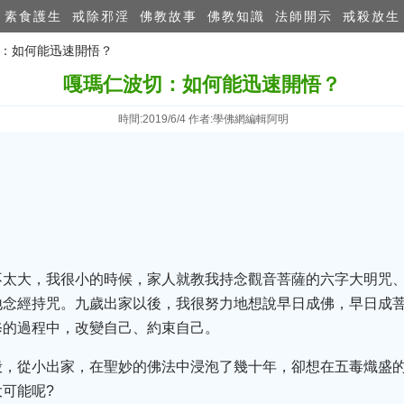
素食護生
戒除邪淫
佛教故事
佛教知識
法師開示
戒殺放生
切：如何能迅速開悟？
嘎瑪仁波切：如何能迅速開悟？
時間:2019/6/4 作者:學佛網編輯阿明
不太大，我很小的時候，家人就教我持念觀音菩薩的六字大明咒
地念經持咒。九歲出家以後，我很努力地想說早日成佛，早日成
修的過程中，改變自己、約束自己。
般，從小出家，在聖妙的佛法中浸泡了幾十年，卻想在五毒熾盛
可能呢?