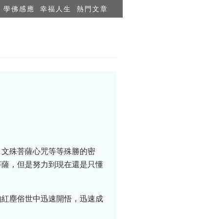
學佛感應
幸福人生
熱門文章
、文殊菩薩心咒等等殊勝的密
菩薩，但是努力到現在還是只懂
的紅塵俗世中迅速開悟，迅速成