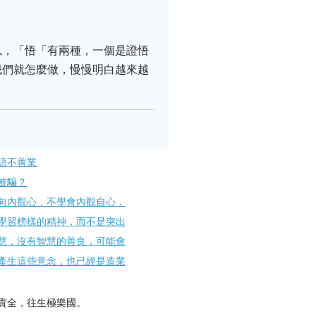
以，「悟「有兩種，一個是證悟
我們就怎麼做，慢慢明白越來越
語不善業
被騙？
向內觀心，不學會內觀自心，
學習榜樣的精神，而不是突出
慧，沒有智慧的善良，可能會
產生這些意念，也已經是造業
貴全，往生極樂國。