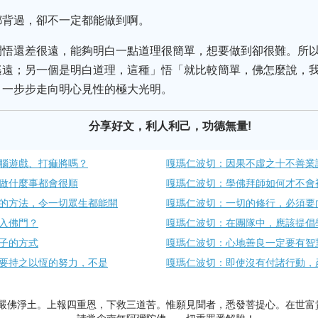
都背過，卻不一定都能做到啊。
開悟還差很遠，能夠明白一點道理很簡單，想要做到卻很難。所
遙遠；另一個是明白道理，這種」悟「就比較簡單，佛怎麼說，
，一步步走向明心見性的極大光明。
分享好文，利人利己，功德無量!
腦遊戲、打痲將嗎？
嘎瑪仁波切：因果不虛之十不善業
做什麼事都會很順
嘎瑪仁波切：學佛拜師如何才不會
的方法，令一切眾生都能開
嘎瑪仁波切：一切的修行，必須要
入佛門？
嘎瑪仁波切：在團隊中，應該提倡
子的方式
嘎瑪仁波切：心地善良一定要有智
要持之以恆的努力，不是
嘎瑪仁波切：即使沒有付諸行動，
嚴佛淨土。上報四重恩，下救三道苦。惟願見聞者，悉發菩提心。在世富