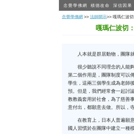
念覺學佛網
積德改命
深信因果
念覺學佛網
>>
法師開示
>> 嘎瑪仁
嘎瑪仁波切
人本就是群居動物，團隊
很少聽說不同理念的人能
第二個作用是，團隊制度可以
學生，這兩三個學生成為老師
預。但是，我們經常會一起討
教教義套用於社會，為了慈善
意付出，都願意去做。所以，
在教育上，日本人普遍願意
國人習慣於在團隊中建立一種模