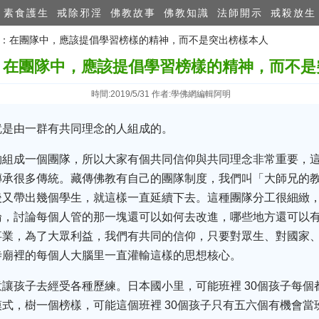
素食護生
戒除邪淫
佛教故事
佛教知識
法師開示
戒殺放生
波切：在團隊中，應該提倡學習榜樣的精神，而不是突出榜樣本人
：在團隊中，應該提倡學習榜樣的精神，而不是
時間:2019/5/31 作者:學佛網編輯阿明
就是由一群有共同理念的人組成的。
夠組成一個團隊，所以大家有個共同信仰與共同理念非常重要，
傳承很多傳統。藏傳佛教有自己的團隊制度，我們叫「大師兄的
後又帶出幾個學生，就這樣一直延續下去。這種團隊分工很細緻
論，討論每個人管的那一塊還可以如何去改進，哪些地方還可以
事業，為了大眾利益，我們有共同的信仰，只要對眾生、對國家
寺廟裡的每個人大腦里一直灌輸這樣的思想核心。
讓孩子去經受各種歷練。日本國小里，可能班裡 30個孩子每個
式，樹一個榜樣，可能這個班裡 30個孩子只有五六個有機會當