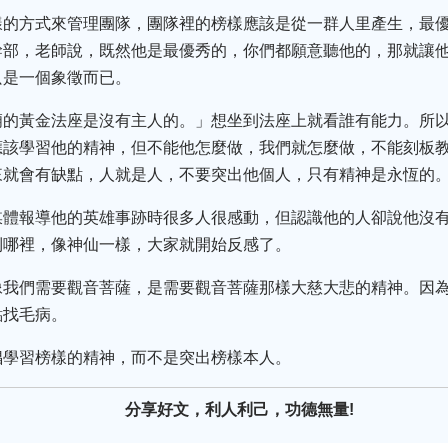
樣的方式來管理團隊，團隊裡的榜樣應該是從一群人里產生，最
幹部，老師說，既然他是最優秀的，你們都願意聽他的，那就讓
只是一個象徵而已。
廟的黃金法座是沒有主人的。」想坐到法座上就看誰有能力。所
應該學習他的精神，但不能他怎麼做，我們就怎麼做，不能刻板
來就會有缺點，人就是人，不要突出他個人，只有精神是永恆的
媒體報導他的英雄事跡時很多人很感動，但認識他的人卻說他沒
到哪裡，像神仙一樣，大家就開始反感了。
像我們需要觀音菩薩，是需要觀音菩薩那樣大慈大悲的精神。因
點找毛病。
倡學習榜樣的精神，而不是突出榜樣本人。
分享好文，利人利己，功德無量!