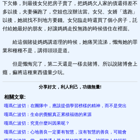
下欠條，到最後女兒把房子賣了，把媽媽欠人家的債還得差不
多以後，夫妻倆跑了，空姐也沒辦法當。女兒、女婿「逃跑」
以後，她就找不到地方要錢。女兒臨走時還買了個小房子，託
付給她最好的朋友，好讓媽媽走投無路的時候借住在裡面。
給這個賭徒媽媽講道理的時候，她痛哭流涕，懺悔她的罪
業和種種不是，講得頭頭是道。
但是懺悔完了，第二天還是一樣去賭博。所以說賭博會上
癮，痲將這種東西儘量少玩。
分享好文，利人利己，功德無量!
相關文章:
嘎瑪仁波切：在團隊中，應該提倡學習榜樣的精神，而不是突出
嘎瑪仁波切：生命的覺醒真正累積福德的來源
嘎瑪仁波切：究竟什麼叫因果呢？
嘎瑪仁波切：心地善良一定要有智慧，沒有智慧的善良，可能會