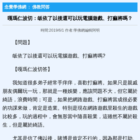
念覺學佛網
:
佛教問答
嘎瑪仁波切：皈依了以後還可以玩電腦遊戲、打痲將嗎？
時間:2019/6/1 作者:學佛網編輯阿明
【問題】
皈依了以後還可以玩電腦遊戲、打痲將嗎?
【嘎瑪仁波切答】
我知道很多弟子經常手痒痒，喜歡打痲將。如果只是親戚
朋友偶爾玩一玩，那就是一種娛樂，應該問題不大，但它屬於
綺語，浪費時間；可是，如果把網路遊戲、打痲將當成很必要
的功課來做，肯定是造業。特別是現在網路遊戲里殺生的遊戲
比較多，玩的過程中，會無形當中隨喜殺業，這雖然不屬於殺
生，但是屬於綺語。
尤其是信了佛以後，賭博是肯定不行的，因為那是打劫、