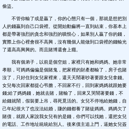
偷盜。
不管你輸了或是贏了，你的心態只有一個，那就是想把別
人的錢贏到自己口袋裡。從開始動痲將一直到結束，你基本上
都是帶著強烈的貪念和強烈的嗔恨心，如果別人贏了你的錢，
實際上你心裡會很不高興，沒有幾個人能做到口袋裡的錢輸光
了還高高興興的。而且賭博還會上癮。
我有個弟子，以前是個空姐，家裡只有她和媽媽。她非常
孝順，可媽媽偏偏是個賭鬼，把家裡的財產都輸了，房子也賭
沒了，只好住到女兒家裡來，還天天鬧著吵著要跟女兒拿錢。
女兒每次回家都提心弔膽，不回家不行，回到家媽媽就跟她要
錢;給了媽媽錢，她就去賭，賭輸了，回來又哭鬧著要錢，不
給錢就鬧，假裝要上吊，尋死覓活的。女兒不停地給她錢，自
己年紀很大了也沒法結婚，賺的錢都養了賭徒媽媽。媽媽欠了
賭債，就跟人家說我女兒有的是錢，你們可以找她，還把女兒
的電話、工作地址統統給別人。後來債主追上門，逼她女兒簽