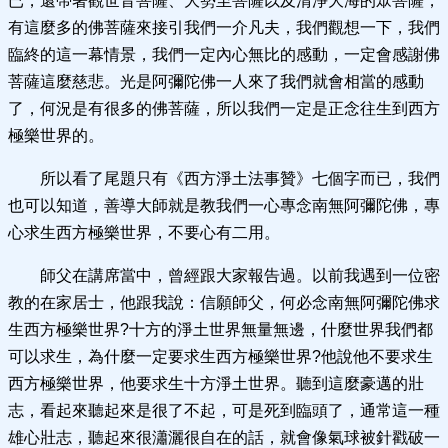
已，還帶著觀世音菩薩、大勢至菩薩以及清淨大海的眾菩薩，
有這麼多的佛菩薩來接引我們一介凡夫，我們觀想一下，我們
臨終的這一幕情景，我們一定內心無比的感動，一定會感謝佛
菩薩這麼慈悲。光是阿彌陀佛一人來了我們就會相當的感動
了，何況是有很多的佛菩薩，所以我們一定是正念往生到西方
極樂世界的。
所以看了尾題只有《西方淨土法事贊》七個字而已，我們
也可以知道，善導大師就是教我們一心專念南無阿彌陀佛，專
心求生西方極樂世界，不要心有二用。
師父在講席當中，曾經跟大家報告過。以前我遇到一位密
教的在家居士，他跟我說：信願師父，何必念南無阿彌陀佛求
生西方極樂世界?十方的淨土世界無量無邊，什麼世界我們都
可以求生，為什麼一定要求生西方極樂世界?他說他不要求生
西方極樂世界，他要求生十方淨土世界。聽到這麼豪邁的壯
志，看起來聽起來是很了不起，可是死到臨頭了，通常這一種
雄心壯志，聽起來很瀟灑很自在的話，就會像氣球被針戳破一