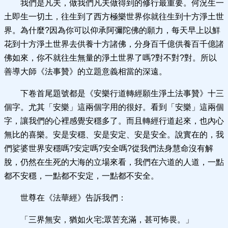
我們是凡夫，做我們凡夫做得到的修行最重要。何況生一
土即生一切土，往生到了西方極樂世界你就往生到十方淨土世
界。為什麼?因為你可以仰承阿彌陀佛的願力，每天早上以鮮
花到十方淨土世界去供養十方諸佛，分身百千億供養百千億諸
佛如來，你不就往生無量的淨土世界了嗎?對不對?對。所以
善導大師《法事贊》的立題意義相當的深遠。
下卷首尾題號都是《安樂行道轉經願生淨土法事贊》十三
個字。尤其「安樂」這兩個字用的很好。看到「安樂」這兩個
字，讓我們的心裡感覺安穩多了。而且轉經行道起來，也內心
無比的喜樂。安是安穩、安是安定、安是安全。說實在的，我
們娑婆世界安穩嗎?安定嗎?安全嗎?從我們法身慧命沒有解
脫，仍然在生死的大海的立場來看，我們在六道的人道，一點
都不安穩，一點都不安定，一點都不安全。
世尊在《法華經》告訴我們：
「三界無安，猶如火宅;眾苦充滿，甚可怖畏。」