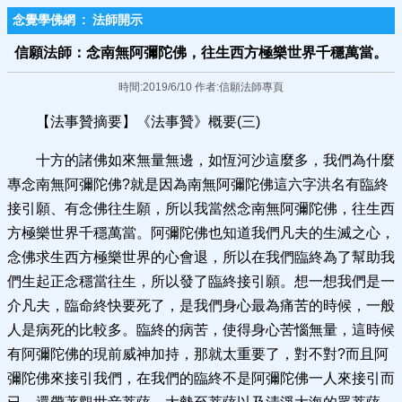
念覺學佛網
:
法師開示
信願法師：念南無阿彌陀佛，往生西方極樂世界千穩萬當。
時間:2019/6/10 作者:信願法師專頁
【法事贊摘要】《法事贊》概要(三)
十方的諸佛如來無量無邊，如恆河沙這麼多，我們為什麼
專念南無阿彌陀佛?就是因為南無阿彌陀佛這六字洪名有臨終
接引願、有念佛往生願，所以我當然念南無阿彌陀佛，往生西
方極樂世界千穩萬當。阿彌陀佛也知道我們凡夫的生滅之心，
念佛求生西方極樂世界的心會退，所以在我們臨終為了幫助我
們生起正念穩當往生，所以發了臨終接引願。想一想我們是一
介凡夫，臨命終快要死了，是我們身心最為痛苦的時候，一般
人是病死的比較多。臨終的病苦，使得身心苦惱無量，這時候
有阿彌陀佛的現前威神加持，那就太重要了，對不對?而且阿
彌陀佛來接引我們，在我們的臨終不是阿彌陀佛一人來接引而