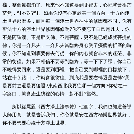
樣，整個氣都消了。原來他不知道要到哪裡去，心裡就會很茫
茫然，對不對?對。如果你沒有心定於某一個方向，十方的淨
土世界那麼多，而且每一個淨土世界往生的修因都不同，你有
辦法十方的淨土世界修因都修嗎?你不要忘了自己是凡夫，你
不是阿羅漢、不是辟支佛、不是菩薩，更不是已經成就菩提的
佛，你是一介凡夫，一介凡夫當臨終身心受了疾病的折磨的時
候，你不知道到底要何去何從，你的內心就會非常的迷茫、非
常的彷徨。如果不相信不要等到臨終，等一下下了課，你自己
不曉得要回家，還是要到哪裡，把自己要到哪裡的目標放下，
站在十字路口，你就會很彷徨。到底我是要右轉還是左轉?我
是要前進還是要後退?東南西北我要往哪一個方向?你站在十
字路口，就會產生彷徨的心情，對不對?當然。
所以從尾題《西方淨土法事贊》七個字，我們也知道善導
大師用意，就是告訴我們，你心就是安在西方極樂世界就好，
你不要想要心緣十方淨土世界。