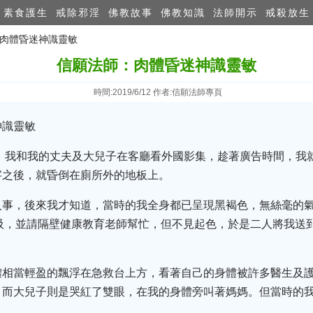
素食護生
戒除邪淫
佛教故事
佛教知識
法師開示
戒殺放生
：肉體昏迷神識靈敏
信願法師：肉體昏迷神識靈敏
時間:2019/6/12 作者:信願法師專頁
神識靈敏
上，我和我的丈夫及大兒子在客廳看外國影集，趁著廣告時間，我
字之後，就昏倒在廁所外的地板上。
人事，後來我才知道，當時的我全身都已呈現黑褐色，無絲毫的
吸，並請隔壁健康教育老師幫忙，但不見起色，於是二人將我送
體相當輕盈的飄浮在急救台上方，看著自己的身體被許多醫生及
，而大兒子則是哭紅了雙眼，在我的身體旁叫著媽媽。但當時的