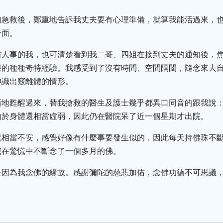
的急救後，鄭重地告訴我丈夫要有心理準備，就算我能活過來，
一面。
省人事的我，也可清楚看到我二哥、四姐在接到丈夫的通知後，
限的種種奇特經驗。我感受到了沒有時間、空間隔閡，隨念來去
神識出竅離體的情形。
漸地甦醒過來，替我搶救的醫生及護士幾乎都異口同音的跟我說
由於身體還相當虛弱，因此仍在醫院呆了近一個星期才出院。
就相當不安，感覺好像有什麼事要發生似的，因此每天持佛珠不
我在驚慌中不斷念了一個多月的佛。
是因為我念佛的緣故。感謝彌陀的慈悲加佑，念佛功德不可思議
。