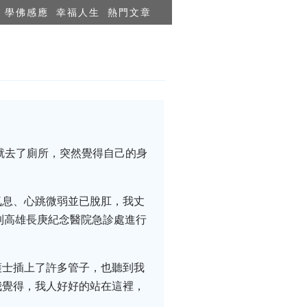
學佛感應
幸福人生
熱門文章
就去了廁所，突然覺得自己的身
氣息、心跳微弱並已脫肛，我丈
到高雄長庚紀念醫院急診處進行
護士插上了許多管子，也聽到我
我覺得，我人好好的站在這裡，