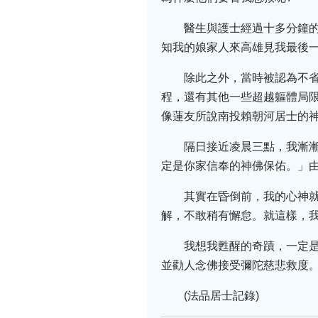
醫生與護士經過十多分鐘
知我的娘家人來高雄見我最後
除此之外，當時被認為不
程，還有其他一些超越軀體局
像蓮友所說南投賴朝河居士的
隔日接近凌晨三點，我漸
定是你家信奉的神佛保佑。」
其實在昏倒前，我的心神
解，不敢稍有懈怠。就這樣，
我想我甦醒的奇蹟，一定
並勸人念佛接受彌陀慈悲救度
(法品居士記錄)