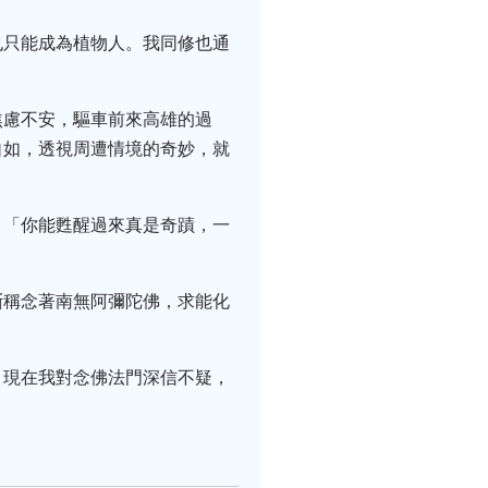
也只能成為植物人。我同修也通
焦慮不安，驅車前來高雄的過
自如，透視周遭情境的奇妙，就
：「你能甦醒過來真是奇蹟，一
斷稱念著南無阿彌陀佛，求能化
，現在我對念佛法門深信不疑，