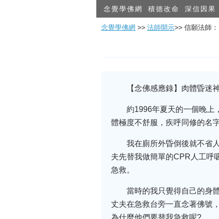
念覺學佛網
積德改命
深信因果
念覺學佛網
>>
法師開示
>> 信願法師
【念佛感應錄】肉體昏迷
約1996年夏天的一個晚
體極度不舒服，疾呼同修的名
我在廁所外昏倒後就不省
夫先替我做簡單的CPR人工呼
急救。
當時的我只覺得自己的身
丈夫在急救台旁一直念著佛號
為什麼他們要替我急救呢?