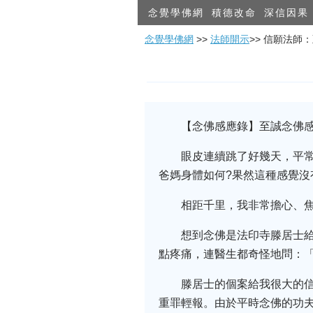
念覺學佛網
積德改命
深信因果
念覺學佛網
>>
法師開示
>> 信願法師
【念佛感應錄】至誠念佛
眼皮連續跳了好幾天，平
爸媽身體如何?果然這種感覺
相距千里，我非常擔心、
想到念佛是法印寺滕居士
點疼痛，連醫生都奇怪地問：「
滕居士的個案給我很大的
重罪輕報。由於平時念佛的功