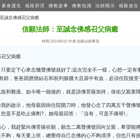
素食護生
戒除邪淫
佛教故事
佛教知識
法師開示
戒殺放生
：至誠念佛感召父病癒
信願法師：至誠念佛感召父病癒
時間:2019/6/10 作者:信願法師專頁
感召父病癒
常只要定下心來念幾聲佛號就好了;這次完全不一樣，心想一定有
沒有錯，爸爸因膀胱結石和前列腺腫大且尿中有血，必須住院接受
焦急和難過。如今唯一能做的，就是請佛菩薩加持，保佑父親業
給我的啟示，他母親因病住院開刀時，他發心念了四萬五千聲佛
您是不是吃止痛劑?」她母親回答：「沒有，可是不痛呀!」
信心，我趕緊向佛菩薩祈願，願念二萬聲佛號回向父親，希望能
夫不夠，每天要上班，總覺得自己念佛的心不夠清淨，但也只有