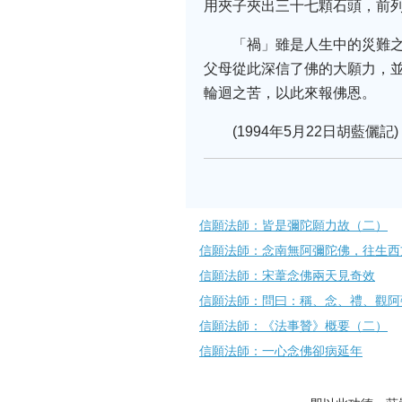
用夾子夾出三十七顆石頭，前
「禍」雖是人生中的災難
父母從此深信了佛的大願力，
輪迴之苦，以此來報佛恩。
(1994年5月22日胡藍儷記)
信願法師：皆是彌陀願力故（二）
信願法師：念南無阿彌陀佛，往生西
信願法師：宋葦念佛兩天見奇效
信願法師：問曰：稱、念、禮、觀阿
信願法師：《法事贊》概要（二）
信願法師：一心念佛卻病延年