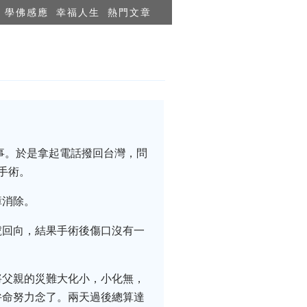
學佛感應
幸福人生
熱門文章
事。於是拿起電話撥回台灣，問
手術。
障消除。
號回向，結果手術後傷口沒有一
將父親的災難大化小，小化無，
拚命努力念了。兩天過後總算達