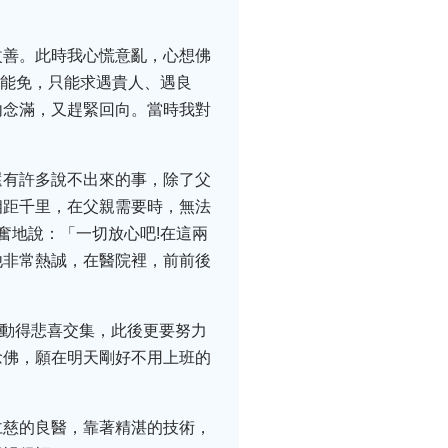
改善。此時我心慌意亂，心想佛
不能免，只能求遇貴人、遇良
內念滿，又趕緊回向。當時我對
還有許多說不出來的事，除了父
相距千里，在父親需要時，無法
奮地說：「一切放心吧!在這兩
他非常熱誠，在醫院裡，前前後
感動得悲喜交集，此後更要努力
念佛，願在明天剛好不用上班的
仁慈的良醫，靠著精湛的技術，