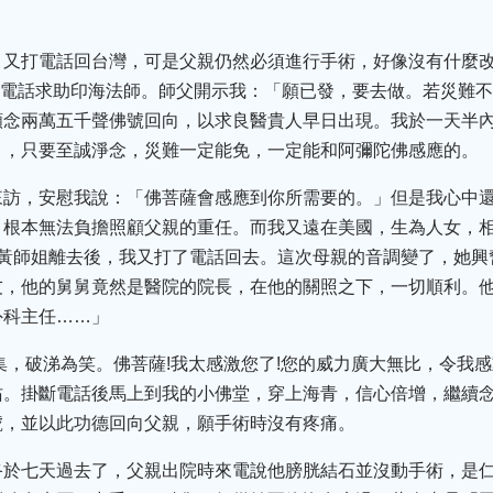
。
，又打電話回台灣，可是父親仍然必須進行手術，好像沒有什麼
打電話求助印海法師。師父開示我：「願已發，要去做。若災難
願念兩萬五千聲佛號回向，以求良醫貴人早日出現。我於一天半
」，只要至誠淨念，災難一定能免，一定能和阿彌陀佛感應的。
來訪，安慰我說：「佛菩薩會感應到你所需要的。」但是我心中
，根本無法負擔照顧父親的重任。而我又遠在美國，生為人女，
黃師姐離去後，我又打了電話回去。這次母親的音調變了，她興
友，他的舅舅竟然是醫院的院長，在他的關照之下，一切順利。
外科主任……」
集，破涕為笑。佛菩薩!我太感激您了!您的威力廣大無比，令我
佑。掛斷電話後馬上到我的小佛堂，穿上海青，信心倍增，繼續
號，並以此功德回向父親，願手術時沒有疼痛。
終於七天過去了，父親出院時來電說他膀胱結石並沒動手術，是