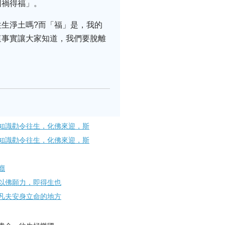
因禍得福」。
生淨土嗎?而「福」是，我的
這事實讓大家知道，我們要脫離
知識勸令往生，化佛來迎，斯
知識勸令往生，化佛來迎，斯
癮
以佛願力，即得生也
凡夫安身立命的地方