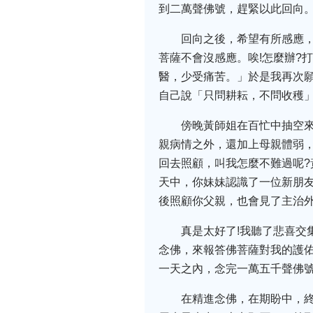
到二萬聲佛號，趕緊以此回向
回向之後，希望有所感應
菩薩不會沒感應。唉!怎麼辦?
醫，少受痛苦。」於是我再次
自己說「只問耕耘，不問收穫
傍晚黃師姐在百忙中抽空
親病情之外，還加上母親體弱
回去照顧，叫我怎麼不難過呢?
天中，你妹妹認識了一位新朋
後照顧你父親，也會見了主治
真是太好了!我聽了悲喜交
念佛，來報答佛菩薩對我的護
一天之內，念完一萬五千聲佛
在精進念佛，在期盼中，