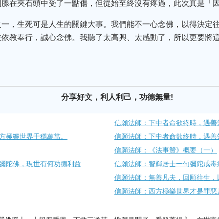
列腺在夾石頭中受了一點傷，但從始至終沒有疼過，此次真是「
之一，生死可是人生的關鍵大事。我們能不一心念佛，以得決定往
並依教奉行，誠心念佛。我聽了太高興、太感動了，所以更要將
分享好文，利人利己，功德無量!
信願法師：下中者命欲終時，遇善
方極樂世界千穩萬當。
信願法師：下中者命欲終時，遇善
信願法師：《法事贊》概要（一）
彌陀佛，現世有何功德利益
信願法師：智輝居士一句彌陀戒毒
信願法師：無善凡夫，回願往生，
信願法師：西方極樂世界才是罪惡