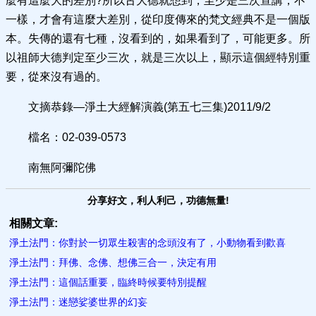
麼有這麼大的差別?所以古大德就想到，至少是三次宣講，不
一樣，才會有這麼大差別，從印度傳來的梵文經典不是一個版
本。失傳的還有七種，沒看到的，如果看到了，可能更多。所
以祖師大德判定至少三次，就是三次以上，顯示這個經特別重
要，從來沒有過的。
文摘恭錄—淨土大經解演義(第五七三集)2011/9/2
檔名：02-039-0573
南無阿彌陀佛
分享好文，利人利己，功德無量!
相關文章:
淨土法門：你對於一切眾生殺害的念頭沒有了，小動物看到歡喜
淨土法門：拜佛、念佛、想佛三合一，決定有用
淨土法門：這個話重要，臨終時候要特別提醒
淨土法門：迷戀娑婆世界的幻妄