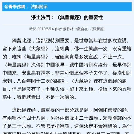
念覺學佛網
:
法師開示
淨土法門：《無量壽經​》的重要性
時間:2019/6/14 作者:紫竹林中觀自在～{釋新善}
獨留此經，這部經特別重要，是世尊當年在世多次宣講。
留下來這些《大藏經》，這經典，佛一生就講一次，沒有重複
的，唯獨《無量壽經》，確確實實是多次宣說，不止一次。
《無量壽經》流傳到中國很早，跟中國特別有緣分，最早傳到
中國來。安世高有譯本，非常可惜這個本子失傳了。從漢朝到
宋朝，八百年間十二次的翻譯，《大藏經》裡有這個經的題
目，但是經沒有了，七種失傳，留下來五種。從留下來的五種
當中，我們就看出，不是一次講的。
這部經裡頭，最重要的一部分就是願，阿彌陀佛發的願。
有兩種本子四十八願，另外兩個版本二十四願，宋朝翻譯的本
子是三十六願。不管怎麼樣翻譯，這個決定不會翻錯的，為什