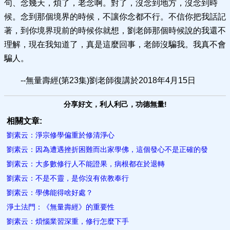
句、念幾天，煩了，老念啊。對了，沒念到地方，沒念到時
候。念到那個境界的時候，不讓你念都不行。不信你把我話記
著，到你境界現前的時候你就想，劉老師那個時候說的我還不
理解，現在我知道了，真是這麼回事，老師沒騙我。我真不會
騙人。
--無量壽經(第23集)劉老師復講於2018年4月15日
分享好文，利人利己，功德無量!
相關文章:
劉素云：淨宗修學偏重於修清淨心
劉素云：因為遭遇挫折困難而出家學佛，這個發心不是正確的發
劉素云：大多數修行人不能證果，病根都在於退轉
劉素云：不是不靈，是你沒有依教奉行
劉素云：學佛能得啥好處？
淨土法門：《無量壽經​》的重要性
劉素云：煩惱業習深重，修行怎麼下手